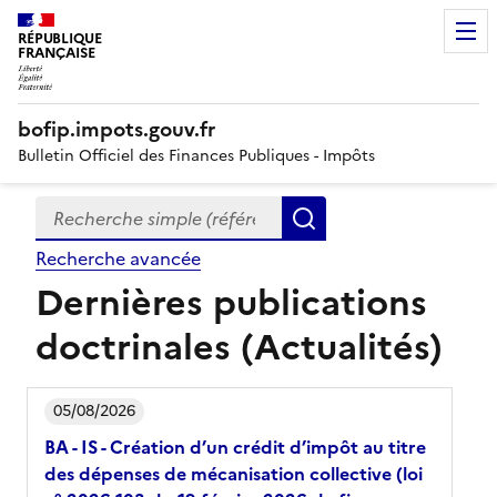
RÉPUBLIQUE
FRANÇAISE
bofip.impots.gouv.fr
Bulletin Officiel des Finances Publiques - Impôts
Recherche simple (références, mots clés, partie du titre
Formulaire
Rechercher
de
Recherche avancée
recherche
Dernières publications
doctrinales (Actualités)
05/08/2026
BA - IS - Création d’un crédit d’impôt au titre
des dépenses de mécanisation collective (loi