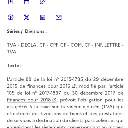
Exporter le document au format pdf
Permalien : adresse web de ce doc
Partager sur Facebook
Partager sur Twitter
Partager sur LinkedIn
Partager par messagerie
Séries / Divisions :
TVA - DECLA, CF - CPF, CF - COM, CF - INF, LETTRE -
TVA
Texte :
L
'article 88 de la loi n° 2015-1785 du 29 décembre
2015 de finances pour 2016
, modifié par l'
article
105 de loi n° 2017-1837 du 30 décembre 2017 de
finances pour 2018
, prévoit l'obligation pour les
assujettis à la taxe sur la valeur ajoutée (TVA) qui
effectuent des livraisons de biens et des prestations
de services à destination de clients particuliers et qui
enregistrent les règlements correspondant au moyen