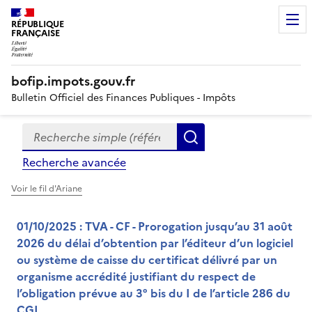
RÉPUBLIQUE
FRANÇAISE
bofip.impots.gouv.fr
Bulletin Officiel des Finances Publiques - Impôts
Recherche simple (références, mots clés, partie du titre
Formulaire
Rechercher
de
Recherche avancée
recherche
Voir le fil d'Ariane
01/10/2025 : TVA - CF - Prorogation jusqu’au 31 août
2026 du délai d’obtention par l’éditeur d’un logiciel
ou système de caisse du certificat délivré par un
organisme accrédité justifiant du respect de
l’obligation prévue au 3° bis du I de l’article 286 du
CGI