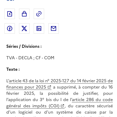
Exporter le document au format pdf
Permalien : adresse web de ce doc
Partager sur Facebook
Partager sur Twitter
Partager sur LinkedIn
Partager par messagerie
Séries / Divisions :
TVA - DECLA ; CF - COM
Texte :
L’
article 43 de la loi n° 2025-127 du 14 février 2025 de
finances pour 2025
a supprimé, à compter du 16
février 2025, la possibilité de justifier, pour
l’application du 3° bis du I de l’
article 286 du code
général des impôts (CGI)
, du caractère sécurisé
d’un logiciel ou d’un système de caisse par la