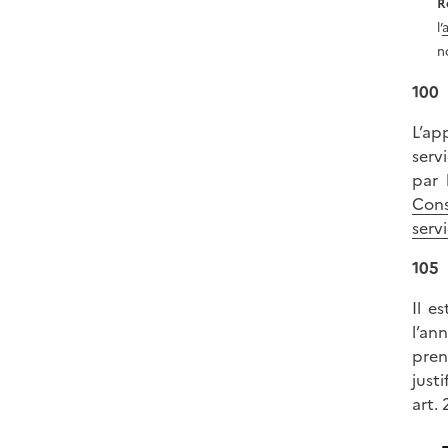
R
l’
n
100
L’ap
serv
par
Cons
serv
105
Il e
l’an
pren
just
art. 