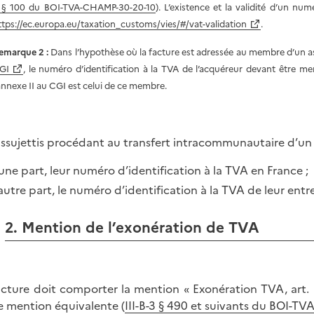
 § 100 du BOI-TVA-CHAMP-30-20-10
). L’existence et la validité d’un num
ttps://ec.europa.eu/taxation_customs/vies/#/vat-validation
.
emarque 2 :
Dans l’hypothèse où la facture est adressée au membre d’un ass
GI
, le numéro d’identification à la TVA de l’acquéreur devant être me
’annexe II au CGI est celui de ce membre.
assujettis procédant au transfert intracommunautaire d’un 
une part, leur numéro d’identification à la TVA en France ;
autre part, le numéro d’identification à la TVA de leur entr
2. Mention de l’exonération de TVA
acture doit comporter la mention « Exonération TVA, art.
e mention équivalente (
III-B-3 § 490 et suivants du BOI-T