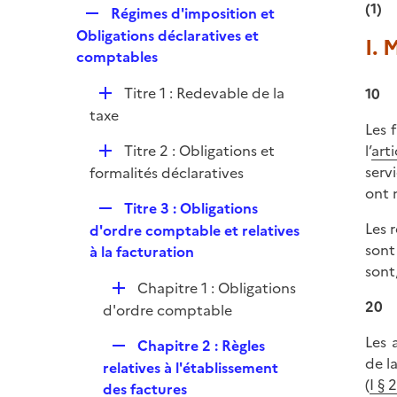
l
(1)
e
R
Régimes d'imposition et
p
i
r
e
Obligations déclaratives et
l
I. 
e
p
comptables
i
r
l
e
D
Titre 1 : Redevable de la
10
i
r
é
taxe
e
Les 
p
r
D
Titre 2 : Obligations et
l’
art
l
é
serv
formalités déclaratives
i
p
ont 
e
R
Titre 3 : Obligations
l
r
e
Les 
d'ordre comptable et relatives
i
p
sont
à la facturation
e
l
sont
r
D
Chapitre 1 : Obligations
i
20
é
d'ordre comptable
e
p
r
Les 
R
Chapitre 2 : Règles
l
de l
e
relatives à l'établissement
i
(
I §
p
des factures
e