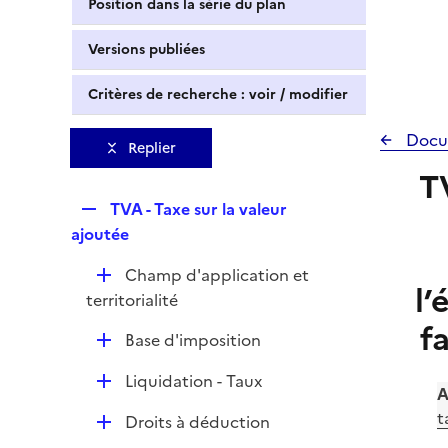
Position dans la série du plan
Versions publiées
Critères de recherche : voir / modifier
Docu
Replier
T
R
TVA - Taxe sur la valeur
e
ajoutée
p
D
Champ d'application et
l
l’
é
territorialité
i
p
f
e
D
Base d'imposition
l
r
é
i
D
Liquidation - Taux
p
e
A
é
l
r
t
D
Droits à déduction
p
i
é