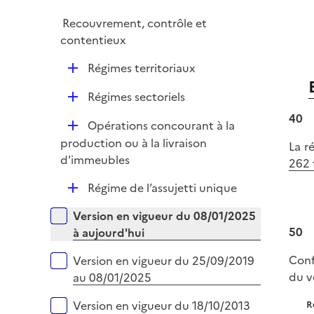
é
i
Recouvrement, contrôle et
p
e
contentieux
l
r
i
D
Régimes territoriaux
e
é
r
D
Régimes sectoriels
p
é
l
40
D
Opérations concourant à la
p
i
é
production ou à la livraison
La r
l
e
p
d'immeubles
262 
i
r
l
e
D
Régime de l’assujetti unique
i
r
é
e
Versions sur la période
Version en vigueur du 08/01/2025
p
r
50
à aujourd'hui
l
i
Conf
Version en vigueur du 25/09/2019
e
du v
au 08/01/2025
r
Version en vigueur du 18/10/2013
R