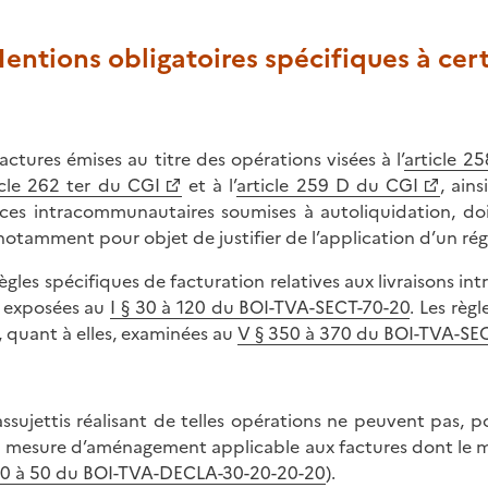
Mentions obligatoires spécifiques à cer
factures émises au titre des opérations visées à l’
article 2
icle 262 ter du CGI
et à l’
article 259 D du CGI
, ain
ices intracommunautaires soumises à autoliquidation, do
notamment pour objet de justifier de l’application d’un ré
règles spécifiques de facturation relatives aux livraisons
 exposées au
I § 30 à 120 du BOI-TVA-SECT-70-20
. Les règ
, quant à elles, examinées au
V § 350 à 370 du BOI-TVA-SE
assujettis réalisant de telles opérations ne peuvent pas, po
a mesure d’aménagement applicable aux factures dont le mo
 20 à 50 du BOI-TVA-DECLA-30-20-20-20
).