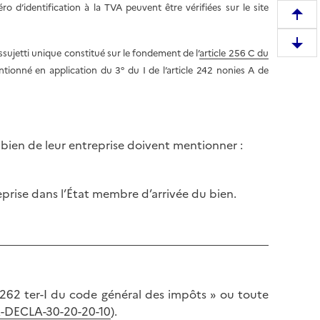
éro d’identification à la TVA peuvent être vérifiées sur le site
R
e
D
ujetti unique constitué sur le fondement de l’
article 256 C du
m
e
ntionné en application du 3° du I de l’article 242 nonies A de
o
s
n
c
t
e
e
n
r
bien de leur entreprise doivent mentionner :
d
e
r
n
e
h
eprise dans l’État membre d’arrivée du bien.
e
a
n
u
b
t
a
d
s
e
d
 262 ter-I du code général des impôts » ou toute
l
e
VA-DECLA-30-20-20-10
).
a