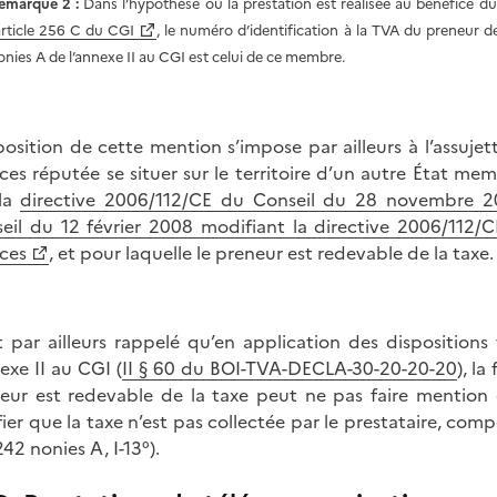
emarque 2 :
Dans l’hypothèse où la prestation est réalisée au bénéfice d
article 256 C du CGI
, le numéro d’identification à la TVA du preneur d
onies A de l’annexe II au CGI est celui de ce membre.
position de cette mention s’impose par ailleurs à l’assujett
ices réputée se situer sur le territoire d’un autre État mem
 la
directive 2006/112/CE du Conseil du 28 novembre 
eil du 12 février 2008 modifiant la directive 2006/112/C
ices
, et pour laquelle le preneur est redevable de la taxe.
st par ailleurs rappelé qu’en application des dispositions
nexe II au CGI (
II § 60 du BOI-TVA-DECLA-30-20-20-20
), la
eur est redevable de la taxe peut ne pas faire mention d
ifier que la taxe n’est pas collectée par le prestataire, com
242 nonies A, I-13°).