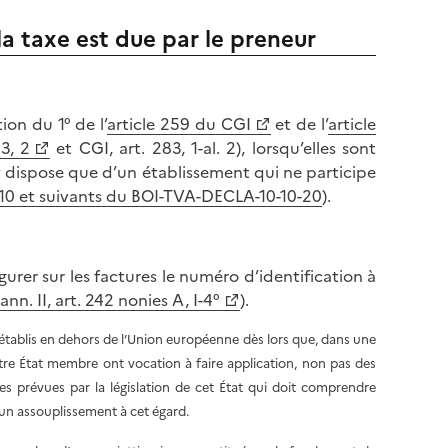
l
p
a
la taxe est due par le preneur
a
p
g
a
e
g
ion du 1° de l’
article 259 du CGI
et de l’
article
e
3, 2
et CGI, art. 283, 1-al. 2), lorsqu’elles sont
’y dispose que d’un établissement qui ne participe
§ 10 et suivants du BOI-TVA-DECLA-10-10-20
).
igurer sur les factures le numéro d’identification à
ann. II, art. 242 nonies A, I-4°
).
 établis en dehors de l’Union européenne dès lors que, dans une
autre État membre ont vocation à faire application, non pas des
es prévues par la législation de cet État qui doit comprendre
cun assouplissement à cet égard.