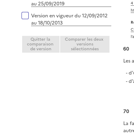
au 25/09/2019
4
h
Version en vigueur du 12/09/2012
au 18/10/2013
R
C
l
Quitter la
Comparer les deux
comparaison
versions
60
de version
sélectionnées
Les 
d’
d’
70
La f
autr