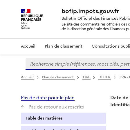
bofip.impots.gouv.fr
RÉPUBLIQUE
Bulletin Officiel des Finances Publ
FRANÇAISE
Le site des commentaires officiels des d
de la direction générale des Finances p
Accueil
Plan de classement
Consultations publi
Recherche simple (références, mots clés, partie 
Formulaire
de
recherche
Accueil
Plan de classement
TVA
DECLA
TVA - 
Pas de date pour le plan
Date de 
Identifia
Pas de retour aux rescrits
Table des matières