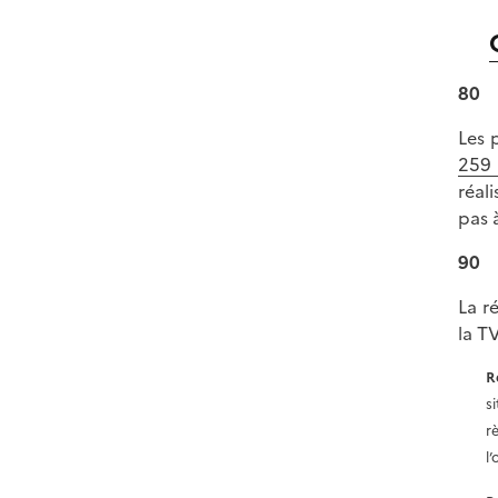
80
Les 
259
réal
pas 
90
La r
la T
R
s
r
l