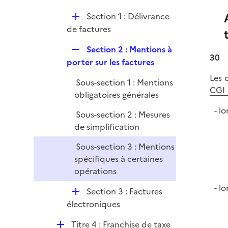
l
r
D
Section 1 : Délivrance
i
é
de factures
e
p
r
R
Section 2 : Mentions à
l
30
e
porter sur les factures
i
p
e
Les 
Sous-section 1 : Mentions
l
r
CGI
obligatoires générales
i
e
lo
Sous-section 2 : Mesures
r
de simplification
Sous-section 3 : Mentions
spécifiques à certaines
opérations
lo
D
Section 3 : Factures
é
électroniques
p
D
Titre 4 : Franchise de taxe
l