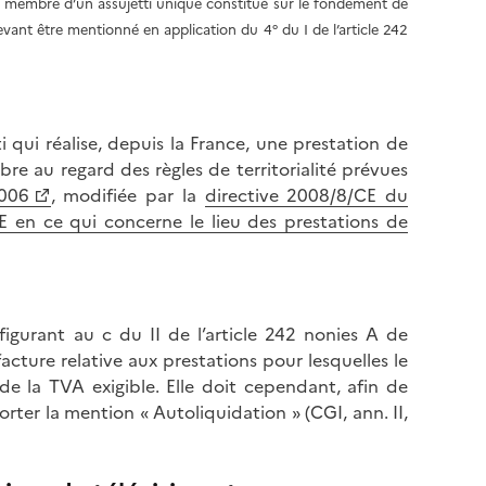
u membre d’un assujetti unique constitué sur le fondement de
evant être mentionné en application du 4° du I de l’article 242
i qui réalise, depuis la France, une prestation de
bre au regard des règles de territorialité prévues
2006
, modifiée par la
directive 2008/8/CE du
E en ce qui concerne le lieu des prestations de
 figurant au c du II de l’article 242 nonies A de
 facture relative aux prestations pour lesquelles le
e la TVA exigible. Elle doit cependant, afin de
porter la mention « Autoliquidation » (CGI, ann. II,