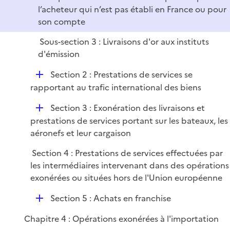
l’acheteur qui n’est pas établi en France ou pour
son compte
Sous-section 3 : Livraisons d'or aux instituts
d'émission
D
Section 2 : Prestations de services se
é
rapportant au trafic international des biens
p
D
Section 3 : Exonération des livraisons et
l
é
prestations de services portant sur les bateaux, les
i
p
aéronefs et leur cargaison
e
l
r
Section 4 : Prestations de services effectuées par
i
les intermédiaires intervenant dans des opérations
e
exonérées ou situées hors de l'Union européenne
r
D
Section 5 : Achats en franchise
é
Chapitre 4 : Opérations exonérées à l'importation
p