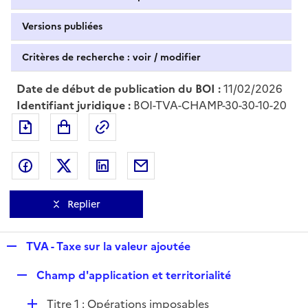
Versions publiées
Critères de recherche : voir / modifier
Date de début de publication du BOI :
11/02/2026
Identifiant juridique :
BOI-TVA-CHAMP-30-30-10-20
Exporter le document au format pdf
Permalien : adresse web de ce doc
Partager sur Facebook
Partager sur Twitter
Partager sur LinkedIn
Partager par messagerie
Replier
R
TVA - Taxe sur la valeur ajoutée
e
R
Champ d'application et territorialité
p
e
l
D
Titre 1 : Opérations imposables
p