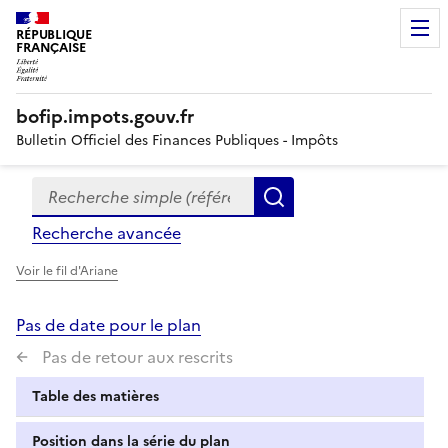
RÉPUBLIQUE
FRANÇAISE
bofip.impots.gouv.fr
Bulletin Officiel des Finances Publiques - Impôts
Recherche simple (références, mots clés, partie du titre
Formulaire
Rechercher
de
Recherche avancée
recherche
Voir le fil d'Ariane
Pas de date pour le plan
Pas de retour aux rescrits
Table des matières
Position dans la série du plan