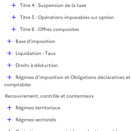
l
D
Titre 4 : Suspension de la taxe
i
é
e
D
Titre 5 : Opérations imposables sur option
p
r
é
l
D
Titre 6 : Offres composites
p
i
é
l
e
D
Base d'imposition
p
i
r
é
l
e
D
Liquidation - Taux
p
i
r
é
l
e
D
Droits à déduction
p
i
r
é
l
e
D
Régimes d'imposition et Obligations déclaratives et
p
i
r
é
comptables
l
e
p
i
r
Recouvrement, contrôle et contentieux
l
e
i
r
D
Régimes territoriaux
e
é
r
D
Régimes sectoriels
p
é
l