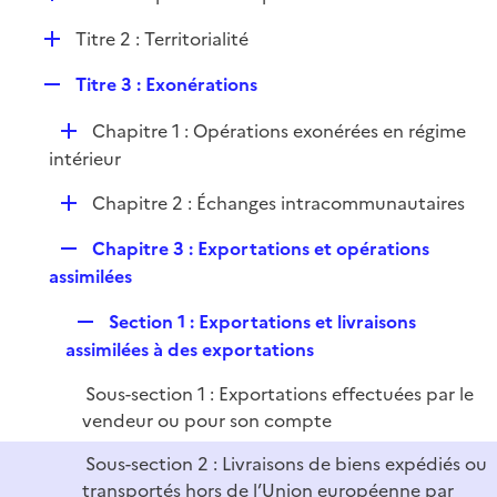
i
é
l
e
D
Titre 2 : Territorialité
p
i
r
é
l
e
R
Titre 3 : Exonérations
p
i
r
e
l
e
D
Chapitre 1 : Opérations exonérées en régime
p
i
r
é
intérieur
l
e
p
i
r
D
Chapitre 2 : Échanges intracommunautaires
l
e
é
i
r
R
Chapitre 3 : Exportations et opérations
p
e
e
assimilées
l
r
p
i
R
Section 1 : Exportations et livraisons
l
e
e
assimilées à des exportations
i
r
p
e
Sous-section 1 : Exportations effectuées par le
l
r
vendeur ou pour son compte
i
e
Sous-section 2 : Livraisons de biens expédiés ou
r
transportés hors de l’Union européenne par