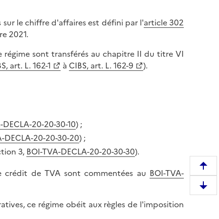
r le chiffre d'affaires est défini par l'
article 302
re 2021.
ce régime sont transférés au chapitre II du titre VI
S, art. L. 162-1
à
CIBS, art. L. 162-9
).
-DECLA-20-20-30-10
) ;
A-DECLA-20-20-30-20
) ;
ction 3,
BOI-TVA-DECLA-20-20-30-30
).
R
de crédit de TVA sont commentées au
BOI-TVA-
e
D
m
e
atives, ce régime obéit aux règles de l'imposition
o
s
n