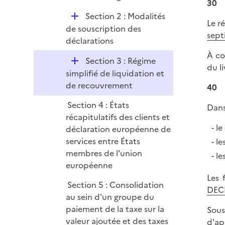
30
p
r
D
Section 2 : Modalités
l
Le r
é
de souscription des
i
sept
p
déclarations
e
l
r
À co
D
Section 3 : Régime
i
du li
é
simplifié de liquidation et
e
p
de recouvrement
40
r
l
Section 4 : États
Dans
i
récapitulatifs des clients et
e
le
déclaration européenne de
r
services entre États
le
membres de l'union
le
européenne
Les 
Section 5 : Consolidation
DECL
au sein d'un groupe du
paiement de la taxe sur la
Sous
valeur ajoutée et des taxes
d'apr