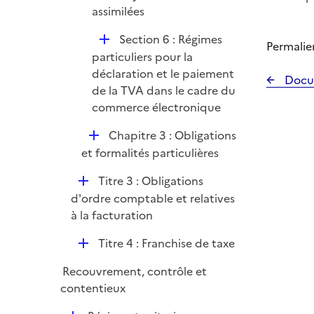
assimilées
D
Section 6 : Régimes
Permalie
é
particuliers pour la
p
déclaration et le paiement
Docu
l
de la TVA dans le cadre du
i
commerce électronique
e
D
Chapitre 3 : Obligations
r
é
et formalités particulières
p
D
Titre 3 : Obligations
l
é
d'ordre comptable et relatives
i
p
à la facturation
e
l
r
D
Titre 4 : Franchise de taxe
i
é
e
Recouvrement, contrôle et
p
r
contentieux
l
i