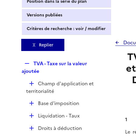
Position dans la série du plan
Versions publiées
Critères de recherche : voir / modifier
Docu
Replier
T
R
TVA - Taxe sur la valeur
et
e
ajoutée
p
D
Champ d'application et
l
é
territorialité
i
p
e
D
Base d'imposition
l
r
é
i
D
Liquidation - Taux
p
e
1
é
l
r
D
Droits à déduction
p
Le r
i
é