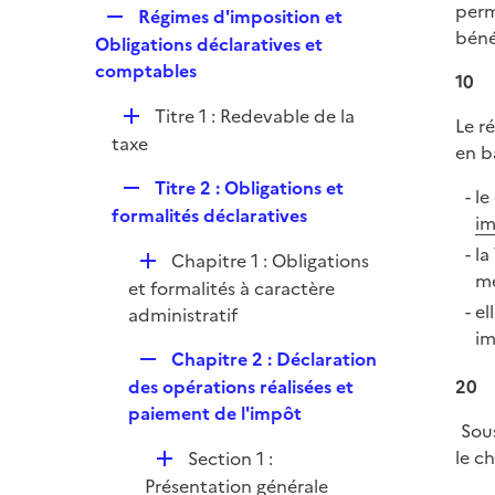
l
perm
e
R
Régimes d'imposition et
p
i
béné
r
e
Obligations déclaratives et
l
e
p
comptables
i
10
r
l
e
D
Titre 1 : Redevable de la
i
Le r
r
é
taxe
e
en b
p
r
R
Titre 2 : Obligations et
l
le
e
formalités déclaratives
i
im
p
e
la
D
Chapitre 1 : Obligations
l
r
me
é
et formalités à caractère
i
el
p
administratif
e
im
l
r
R
Chapitre 2 : Déclaration
i
e
des opérations réalisées et
20
e
p
paiement de l'impôt
r
Sous
l
D
le ch
Section 1 :
i
é
Présentation générale
e