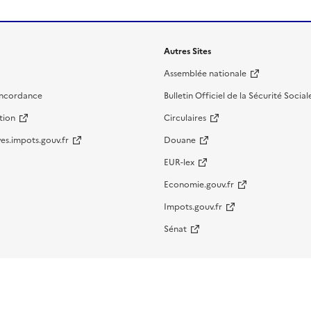
Autres Sites
Assemblée nationale
oncordance
Bulletin Officiel de la Sécurité Social
tion
Circulaires
es.impots.gouv.fr
Douane
EUR-lex
Economie.gouv.fr
Impots.gouv.fr
Sénat