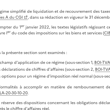
égime simplifié de liquidation et de recouvrement des taxes su
ies A du CGI
, dans sa rédaction en vigueur le 31 décemb
er
mpter du 1
janvier 2022, les textes législatifs régissant 
er
vre I
du code des impositions sur les biens et services (
CIB
 la présente section sont examinés :
 champ d'application de ce régime (sous-section 1,
BOI-TVA
s déclarations de chiffres d'affaires (sous-section 2,
BOI-TV
s options pour un régime d'imposition réel normal (sous-se
formalités à accomplir en matière de remboursement 
A-20-30-10-20
.
 réserve des dispositions concernant les obligations déclar
ès le chiffre d'affaires réel.