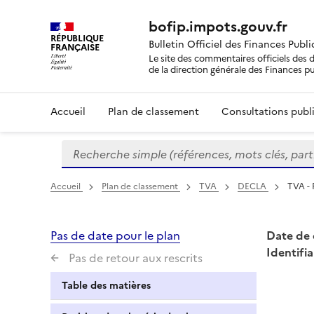
bofip.impots.gouv.fr
RÉPUBLIQUE
Bulletin Officiel des Finances Publ
FRANÇAISE
Le site des commentaires officiels des d
de la direction générale des Finances p
Accueil
Plan de classement
Consultations publi
Recherche simple (références, mots clés, partie 
Formulaire
de
recherche
Accueil
Plan de classement
TVA
DECLA
TVA - 
Pas de date pour le plan
Date de 
Identifia
Pas de retour aux rescrits
Table des matières