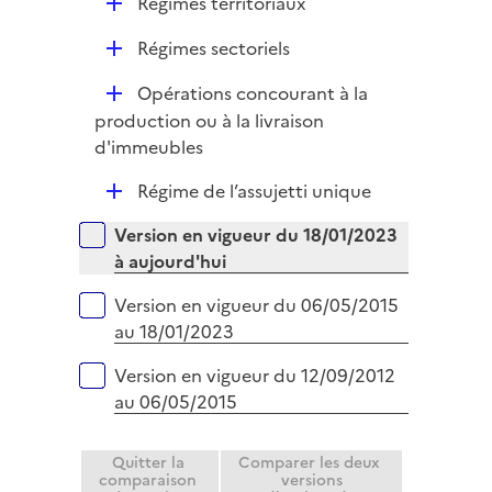
D
Régimes territoriaux
e
é
r
D
Régimes sectoriels
p
é
l
D
Opérations concourant à la
p
i
é
production ou à la livraison
l
e
p
d'immeubles
i
r
l
e
D
Régime de l’assujetti unique
i
r
é
e
Versions sur la période
Version en vigueur du 18/01/2023
p
r
à aujourd'hui
l
i
Version en vigueur du 06/05/2015
e
au 18/01/2023
r
Version en vigueur du 12/09/2012
au 06/05/2015
Quitter la
Comparer les deux
comparaison
versions