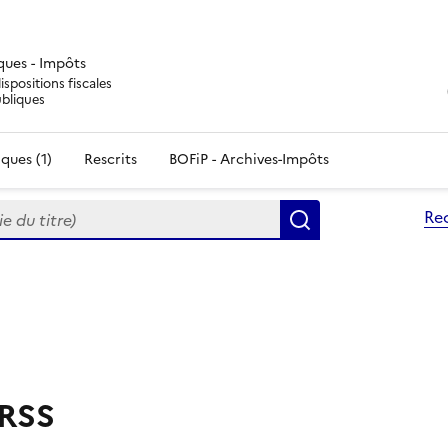
iques - Impôts
ispositions fiscales
ubliques
ques (1)
Rescrits
BOFiP - Archives-Impôts
du titre)
Re
Rechercher
 RSS