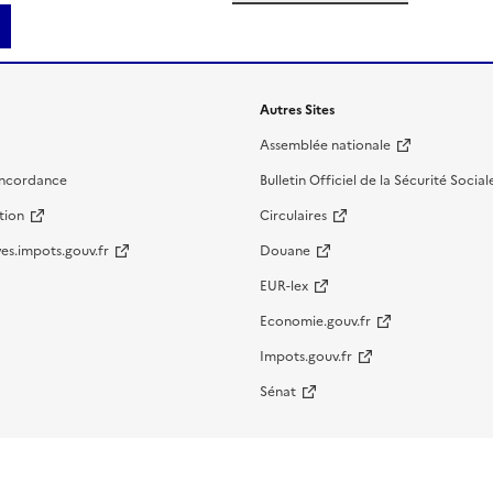
Autres Sites
Assemblée nationale
oncordance
Bulletin Officiel de la Sécurité Social
tion
Circulaires
es.impots.gouv.fr
Douane
EUR-lex
Economie.gouv.fr
Impots.gouv.fr
Sénat