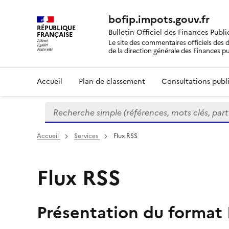
bofip.impots.gouv.fr
RÉPUBLIQUE
Bulletin Officiel des Finances Publ
FRANÇAISE
Le site des commentaires officiels des d
de la direction générale des Finances p
Accueil
Plan de classement
Consultations publi
Recherche simple (références, mots clés, partie 
Formulaire
de
recherche
Accueil
Services
Flux RSS
Flux RSS
Présentation du format