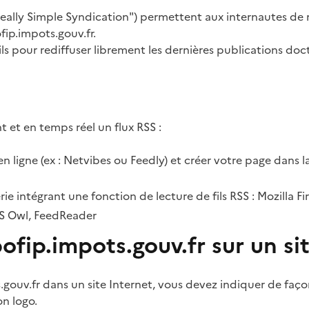
"Really Simple Syndication") permettent aux internautes de r
ofip.impots.gouv.fr.
ls pour rediffuser librement les dernières publications doct
 et en temps réel un flux RSS :
n ligne (ex : Netvibes ou Feedly) et créer votre page dans la
rie intégrant une fonction de lecture de fils RSS : Mozilla F
RSS Owl, FeedReader
 bofip.impots.gouv.fr sur un 
.gouv.fr dans un site Internet, vous devez indiquer de façon
on logo.