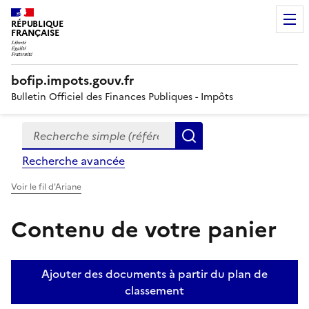
RÉPUBLIQUE
FRANÇAISE
bofip.impots.gouv.fr
Bulletin Officiel des Finances Publiques - Impôts
Recherche simple (références, mots clés, partie du titre
Formulaire
Rechercher
de
Recherche avancée
recherche
Voir le fil d'Ariane
Contenu de votre panier
Ajouter des documents à partir du plan de
classement