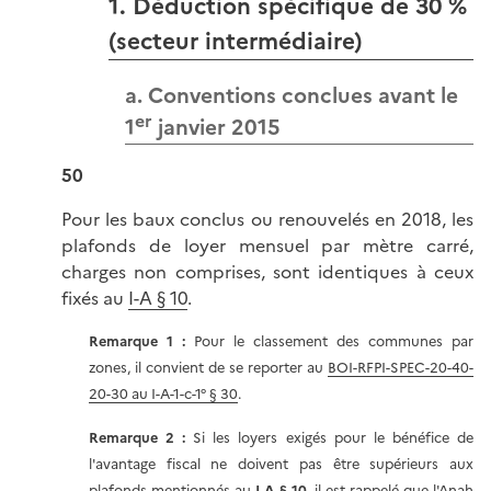
1. Déduction spécifique de 30 %
(secteur intermédiaire)
a. Conventions conclues avant le
er
1
janvier 2015
50
Pour les baux conclus ou renouvelés en 2018, les
plafonds de loyer mensuel par mètre carré,
charges non comprises, sont identiques à ceux
fixés au
I-A § 10
.
Remarque 1 :
Pour le classement des communes par
zones, il convient de se reporter au
BOI-RFPI-SPEC-20-40-
20-30 au I-A-1-c-1° § 30
.
Remarque 2 :
Si les loyers exigés pour le bénéfice de
l'avantage fiscal ne doivent pas être supérieurs aux
plafonds mentionnés au
I-A § 10
, il est rappelé que l'Anah