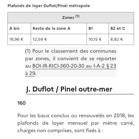
Plafonds de loyer Duflot/Pinel métropole
(1)
Zones
A bis
Reste de la zone A
B1
B2 et C
16,96 €
12,59 €
10,15 €
8,82 €
(1) Pour le classement des communes
par zones, il convient de se reporter
au
BOI-IR-RICI-360-20-30 au I-A-2 § 23
à 29
.
J. Duflot / Pinel outre-mer
160
Pour les baux conclus ou renouvelés en 2018, les
plafonds de loyer mensuel par mètre carré,
charges non comprises, sont fixés à :