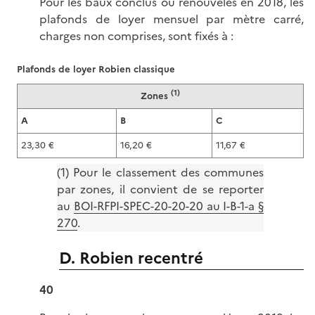
Pour les baux conclus ou renouvelés en 2018, les
plafonds de loyer mensuel par mètre carré,
charges non comprises, sont fixés à :
Plafonds de loyer Robien classique
(1)
Zones
A
B
C
23,30 €
16,20 €
11,67 €
(1) Pour le classement des communes
par zones, il convient de se reporter
au
BOI-RFPI-SPEC-20-20-20 au I-B-1-a §
270
.
D. Robien recentré
40