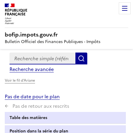
RÉPUBLIQUE
FRANÇAISE
bofip.impots.gouv.fr
Bulletin Officiel des Finances Publiques - Impôts
Recherche simple (références, mots clés, partie du titre
Formulaire
Rechercher
de
Recherche avancée
recherche
Voir le fil d'Ariane
Pas de date pour le plan
Pas de retour aux rescrits
Table des matières
Position dans la série du plan