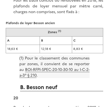
Pour les baux conclus ou renouvelés en 2018, les
plafonds de loyer mensuel par mètre carré,
charges non comprises, sont fixés à :
Plafonds de loyer Besson ancien
(1)
Zones
A
B
C
18,63 €
12,18 €
8,83 €
(1) Pour le classement des communes
par zones, il convient de se reporter
au
BOI-RFPI-SPEC-20-10-30-10 au I-C-2-
a-3° § 210
.
B. Besson neuf
20