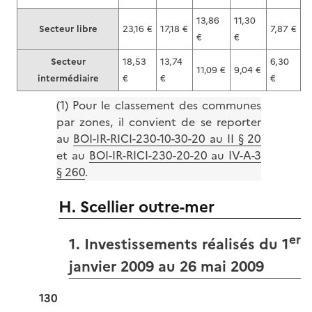
13,86
11,30
Secteur libre
23,16 €
17,18 €
7,87 €
€
€
Secteur
18,53
13,74
6,30
11,09 €
9,04 €
intermédiaire
€
€
€
(1) Pour le classement des communes
par zones, il convient de se reporter
au
BOI-IR-RICI-230-10-30-20 au II § 20
et au
BOI-IR-RICI-230-20-20 au IV-A-3
§ 260
.
H. Scellier outre-mer
er
1. Investissements réalisés du 1
janvier 2009 au 26 mai 2009
130