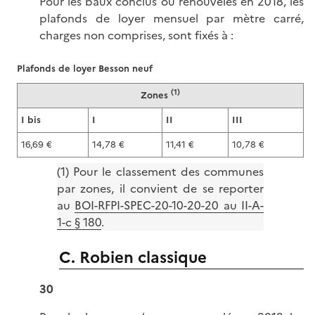
Pour les baux conclus ou renouvelés en 2018, les
plafonds de loyer mensuel par mètre carré,
charges non comprises, sont fixés à :
Plafonds de loyer Besson neuf
(1)
Zones
I bis
I
II
III
16,69 €
14,78 €
11,41 €
10,78 €
(1) Pour le classement des communes
par zones, il convient de se reporter
au
BOI-RFPI-SPEC-20-10-20-20 au II-A-
1-c § 180
.
C. Robien classique
30