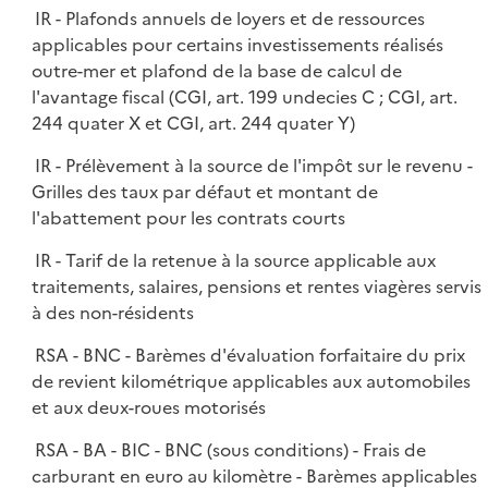
l
IR - Plafonds annuels de loyers et de ressources
p
i
applicables pour certains investissements réalisés
l
e
outre-mer et plafond de la base de calcul de
i
r
l'avantage fiscal (CGI, art. 199 undecies C ; CGI, art.
e
244 quater X et CGI, art. 244 quater Y)
r
IR - Prélèvement à la source de l'impôt sur le revenu -
Grilles des taux par défaut et montant de
l'abattement pour les contrats courts
IR - Tarif de la retenue à la source applicable aux
traitements, salaires, pensions et rentes viagères servis
à des non-résidents
RSA - BNC - Barèmes d'évaluation forfaitaire du prix
de revient kilométrique applicables aux automobiles
et aux deux-roues motorisés
RSA - BA - BIC - BNC (sous conditions) - Frais de
carburant en euro au kilomètre - Barèmes applicables