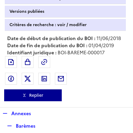
Versions publiées
Critères de recherche : voir / modifier
Date de début de publication du BOI :
11/06/2018
Date de fin de publication du BOI :
01/04/2019
Identifiant juridique :
BOI-BAREME-000017
Exporter le document au format pdf
Permalien : adresse web de ce doc
Partager sur Facebook
Partager sur Twitter
Partager sur LinkedIn
Partager par messagerie
Replier
R
Annexes
e
R
Barèmes
p
e