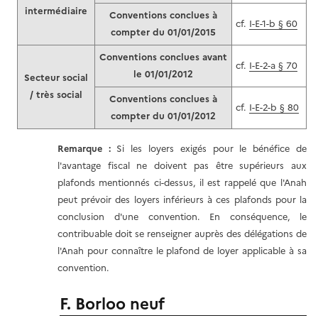
intermédiaire
Conventions conclues à
cf.
I-E-1-b § 60
compter du 01/01/2015
Conventions conclues avant
cf.
I-E-2-a § 70
le 01/01/2012
Secteur social
/ très social
Conventions conclues à
cf.
I-E-2-b § 80
compter du 01/01/2012
Remarque :
Si les loyers exigés pour le bénéfice de
l'avantage fiscal ne doivent pas être supérieurs aux
plafonds mentionnés ci-dessus, il est rappelé que l'Anah
peut prévoir des loyers inférieurs à ces plafonds pour la
conclusion d'une convention. En conséquence, le
contribuable doit se renseigner auprès des délégations de
l'Anah pour connaître le plafond de loyer applicable à sa
convention.
F. Borloo neuf