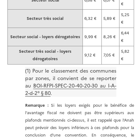
Secteur social
6,68 €
6,07 €
€
5,25
Secteur très social
6,32 €
5,89 €
€
6,44
Secteur social - loyers dérogatoires
9,99 €
8,26 €
€
Secteur très social - loyers
5,82
9,12 €
7,05 €
dérogatoires
€
(1) Pour le classement des communes
par zones, il convient de se reporter
au
BOI-RFPI-SPEC-20-40-20-30 au I-A-
2-d-2° § 80
.
Remarque :
Si les loyers exigés pour le bénéfice de
l'avantage fiscal ne doivent pas être supérieurs aux
plafonds mentionnés ci-dessus, il est rappelé que l'Anah
peut prévoir des loyers inférieurs à ces plafonds pour la
conclusion d'une convention. En conséquence, le