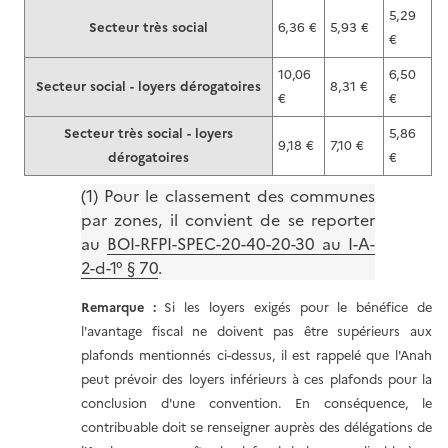
5,29
Secteur très social
6,36 €
5,93 €
€
10,06
6,50
Secteur social - loyers dérogatoires
8,31 €
€
€
Secteur très social - loyers
5,86
9,18 €
7,10 €
dérogatoires
€
(1) Pour le classement des communes
par zones, il convient de se reporter
au
BOI-RFPI-SPEC-20-40-20-30 au I-A-
2-d-1° § 70
.
Remarque :
Si les loyers exigés pour le bénéfice de
l'avantage fiscal ne doivent pas être supérieurs aux
plafonds mentionnés ci-dessus, il est rappelé que l'Anah
peut prévoir des loyers inférieurs à ces plafonds pour la
conclusion d'une convention. En conséquence, le
contribuable doit se renseigner auprès des délégations de