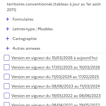
territoires conventionnés (tableau à jour au 1er août
2011)
D
Formulaires
é
D
Lettres-type ; Modèles
p
é
l
D
Cartographie
p
i
é
l
e
D
Autres annexes
p
i
r
é
l
e
Versions sur la période
Version en vigueur du 10/03/2026 à aujourd'hui
p
i
r
l
e
Version en vigueur du 17/02/2025 au 10/03/2026
i
r
e
Version en vigueur du 11/03/2024 au 17/02/2025
r
Version en vigueur du 08/06/2023 au 11/03/2024
Version en vigueur du 19/05/2022 au 08/06/2023
Version en vigueur du 08/04/2021 au 19/05/2022