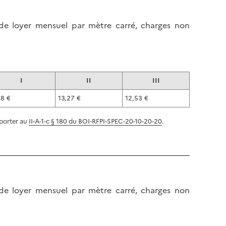
 de loyer mensuel par mètre carré, charges non
I
II
III
18 €
13,27 €
12,53 €
eporter au
II-A-1-c § 180 du BOI-RFPI-SPEC-20-10-20-20
.
 de loyer mensuel par mètre carré, charges non