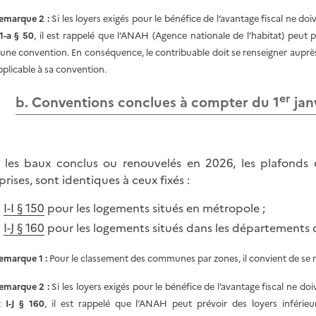
emarque 2 :
Si les loyers exigés pour le bénéfice de l’avantage fiscal ne 
-1-a § 50
, il est rappelé que l’ANAH (Agence nationale de l’habitat) peut 
’une convention. En conséquence, le contribuable doit se renseigner auprè
pplicable à sa convention.
er
b. Conventions conclues à compter du 1
jan
 les baux conclus ou renouvelés en 2026, les plafonds
rises, sont identiques à ceux
fixés :
u
I-I § 150
pour les logements situés en métropole ;
u
I-J § 160
pour les logements situés dans les départements 
emarque 1 :
Pour le classement des communes par zones, il convient de se 
emarque 2 :
Si les loyers exigés pour le bénéfice de l’avantage fiscal ne 
t
I-J § 160
, il est rappelé que l’ANAH peut prévoir des loyers inférie