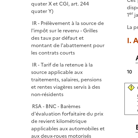
Ces 
quater X et CGI, art. 244
disp
quater Y)
er
1
ja
IR - Prélèvement à la source de
La p
l'impôt sur le revenu - Grilles
des taux par défaut et
I. 
montant de l'abattement pour
les contrats courts
IR - Tarif de la retenue à la
10
source applicable aux
traitements, salaires, pensions
et rentes viagères servis à des
non-résidents
RSA - BNC - Barèmes
d'évaluation forfaitaire du prix
de revient kilométrique
applicables aux automobiles et
aux deux-roues motorisés