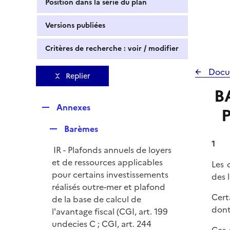
Position dans la série du plan
Versions publiées
Critères de recherche : voir / modifier
Docu
Replier
BA
R
Annexes
P
e
R
Barèmes
p
e
l
1
IR - Plafonds annuels de loyers
p
i
et de ressources applicables
Les 
l
e
pour certains investissements
des 
i
r
réalisés outre-mer et plafond
e
Cert
de la base de calcul de
r
dont
l'avantage fiscal (CGI, art. 199
undecies C ; CGI, art. 244