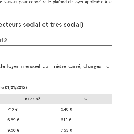
e l’ANAH pour connaître le plafond de loyer applicable à sa
teurs social et très social)
012
 de loyer mensuel par mètre carré, charges non
 le 01/01/2012)
B1 et B2
C
7,10 €
6,40 €
6,89 €
6,15 €
9,66 €
7,55 €