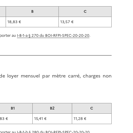
B
C
18,83 €
13,57 €
eporter au
I-B-1-a § 270 du BOI-RFPI-SPEC-20-20-20
.
 de loyer mensuel par mètre carré, charges non
B1
B2
C
,83 €
15,41 €
11,28 €
eporter au
I-B-1-b § 280 du BOI-RFPI-SPEC-20-20-20
.