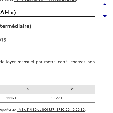
R
NAH »)
e
D
m
e
ntermédiaire)
o
s
n
c
t
015
e
e
n
r
d
e
r
 de loyer mensuel par mètre carré, charges non
n
e
h
e
a
n
u
b
t
B
C
a
d
s
e
14,16 €
10,27 €
d
l
e
reporter au
I-A-1-c-1° § 30 du BOI-RFPI-SPEC-20-40-20-30
.
a