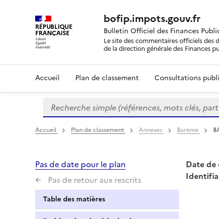
bofip.impots.gouv.fr
RÉPUBLIQUE
Bulletin Officiel des Finances Publ
FRANÇAISE
Le site des commentaires officiels des d
de la direction générale des Finances p
Accueil
Plan de classement
Consultations publi
Recherche simple (références, mots clés, partie 
Formulaire
de
recherche
Accueil
Plan de classement
Annexes
Barème
BA
Pas de date pour le plan
Date de 
Identifia
Pas de retour aux rescrits
Table des matières