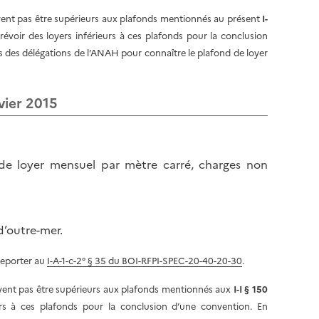
l
p
doivent pas être supérieurs aux plafonds mentionnés au présent
I-
a
a
prévoir des loyers inférieurs à ces plafonds pour la conclusion
p
g
s des délégations de l’ANAH pour connaître le plafond de loyer
a
e
g
e
vier 2015
 de loyer mensuel par mètre carré, charges non
d’outre-mer.
reporter au
I-A-1-c-2° § 35 du BOI-RFPI-SPEC-20-40-20-30
.
doivent pas être supérieurs aux plafonds mentionnés aux
I-I § 150
urs à ces plafonds pour la conclusion d’une convention. En