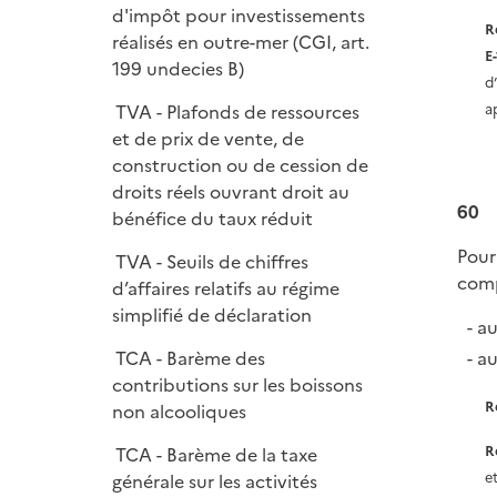
d'impôt pour investissements
R
réalisés en outre-mer (CGI, art.
E
199 undecies B)
d
a
TVA - Plafonds de ressources
et de prix de vente, de
construction ou de cession de
droits réels ouvrant droit au
60
bénéfice du taux réduit
Pour
TVA - Seuils de chiffres
comp
d’affaires relatifs au régime
simplifié de déclaration
a
a
TCA - Barème des
contributions sur les boissons
R
non alcooliques
R
TCA - Barème de la taxe
e
générale sur les activités