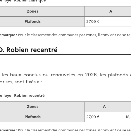
e loyer Robien classique
Zones
A
Plafonds
27,09 €
emarque :
Pour le classement des communes par zones, il convient de se r
D. Robien recentré
 les baux conclus ou renouvelés en 2026, les plafonds
rises, sont fixés
à :
e loyer Robien recentré
Zones
A
Plafonds
27,09 €
18
emarque :
Pour le classement des communes par zones, il convient de se r