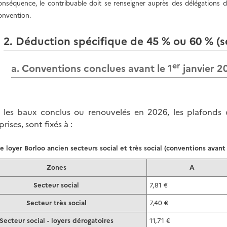
onséquence, le contribuable doit se renseigner auprès des délégations d
onvention.
2. Déduction spécifique de 45 % ou 60 % (sec
er
a. Conventions conclues avant le 1
janvier 2
 les baux conclus ou renouvelés en 2026, les plafonds
rises, sont fixés
à :
e loyer Borloo ancien secteurs social et très social (conventions avant
Zones
A
Secteur social
7,81 €
Secteur très social
7,40 €
Secteur social - loyers dérogatoires
11,71 €