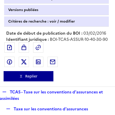
Versions publiées
Critères de recherche : voir / modifier
Date de début de publication du BOI :
03/02/2016
Identifiant juridique :
BOI-TCAS-ASSUR-10-40-30-90
Exporter le document au format pdf
Permalien : adresse web de ce doc
Partager sur Facebook
Partager sur Twitter
Partager sur LinkedIn
Partager par messagerie
Replier
R
TCAS - Taxe sur les conventions d'assurances et
e
assimilées
p
R
Taxe sur les conventions d'assurances
l
e