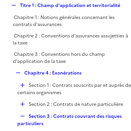
i
R
Titre 1 : Champ d'application et territorialité
p
e
e
l
r
Chapitre 1 : Notions générales concernant les
p
i
contrats d'assurances
l
e
i
r
Chapitre 2 : Conventions d'assurances assujetties à
e
la taxe
r
Chapitre 3 : Conventions hors du champ
d'application de la taxe
R
Chapitre 4 : Exonérations
e
D
Section 1 : Contrats souscrits par et auprès d
p
é
certains organismes
l
p
i
D
Section 2 : Contrats de nature particulière
l
e
é
i
r
R
Section 3 : Contrats couvrant des risques
p
e
e
particuliers
l
r
p