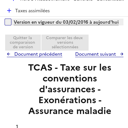
i
é
e
D
Taxes assimilées
p
r
é
l
Versions sur la période
Version en vigueur du 03/02/2016 à aujourd'hui
p
i
l
e
i
Quitter la
Comparer les deux
r
comparaison
versions
e
de version
sélectionnées
r
Document précédent
Document suivant
TCAS - Taxe sur les
conventions
d'assurances -
Exonérations -
Assurance maladie
1