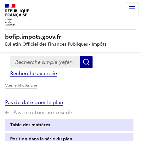
RÉPUBLIQUE
FRANÇAISE
bofip.impots.gouv.fr
Bulletin Officiel des Finances Publiques - Impôts
Recherche simple (références, mots clés, partie du titre
Formulaire
Rechercher
de
Recherche avancée
recherche
Voir le fil d'Ariane
Pas de date pour le plan
Pas de retour aux rescrits
Table des matières
Position dans la série du plan