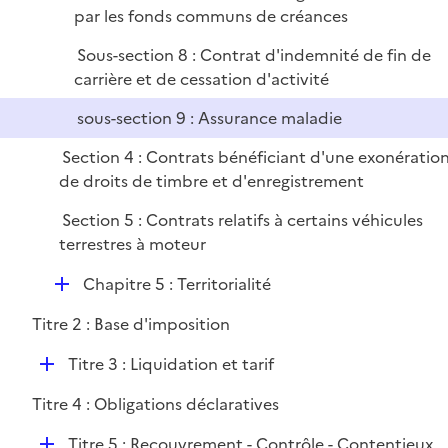
par les fonds communs de créances
Sous-section 8 : Contrat d'indemnité de fin de
carrière et de cessation d'activité
sous-section 9 : Assurance maladie
Section 4 : Contrats bénéficiant d'une exonératio
de droits de timbre et d'enregistrement
Section 5 : Contrats relatifs à certains véhicules
terrestres à moteur
D
Chapitre 5 : Territorialité
é
Titre 2 : Base d'imposition
p
l
D
Titre 3 : Liquidation et tarif
i
é
e
Titre 4 : Obligations déclaratives
p
r
l
D
Titre 5 : Recouvrement - Contrôle - Contentieux