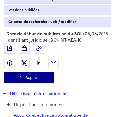
Versions publiées
Critères de recherche : voir / modifier
Date de début de publication du BOI :
05/08/2015
Identifiant juridique :
BOI-INT-AEA-10
Exporter le document au format pdf
Permalien : adresse web de ce doc
Partager sur Facebook
Partager sur Twitter
Partager sur LinkedIn
Partager par messagerie
Replier
R
INT - Fiscalité internationale
e
D
Dispositions communes
p
é
l
R
Accords et échange automatique de
p