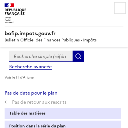
RÉPUBLIQUE
FRANÇAISE
bofip.impots.gouv.fr
Bulletin Officiel des Finances Publiques - Impôts
Recherche simple (références, mots clés, partie du titre
Formulaire
Rechercher
de
Recherche avancée
recherche
Voir le fil d'Ariane
Pas de date pour le plan
Pas de retour aux rescrits
Table des matières
Position dans la série du plan