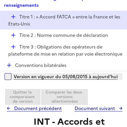
i
e
renseignements
l
e
p
i
r
D
Titre 1 : « Accord FATCA » entre la France et les
l
e
é
Etats-Unis
i
r
p
e
D
Titre 2 : Norme commune de déclaration
l
r
é
i
D
Titre 3 : Obligations des opérateurs de
p
e
é
plateforme de mise en relation par voie électronique
l
r
p
i
D
Conventions bilatérales
l
e
é
i
r
Versions sur la période
Version en vigueur du 05/08/2015 à aujourd'hui
p
e
l
r
i
Quitter la
Comparer les deux
comparaison
versions
e
de version
sélectionnées
r
Document précédent
Document suivant
INT - Accords et