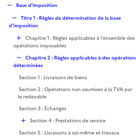
l
R
Base d'imposition
p
i
e
l
e
R
Titre 1 : Règles de détermination de la base
p
i
r
e
d'imposition
l
e
p
i
r
D
Chapitre 1 : Règles applicables à l'ensemble des
l
e
é
opérations imposables
i
r
p
e
R
Chapitre 2 : Règles applicables à des opération
l
r
e
déterminées
i
p
e
Section 1 : Livraisons de biens
l
r
i
Section 2 : Opérations non soumises à la TVA par
e
le redevable
r
Section 3 : Échanges
D
Section 4 : Prestations de service
é
Section 5 : Livraisons à soi-même et travaux
p