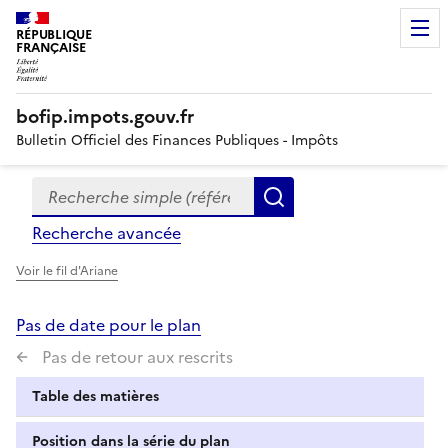
RÉPUBLIQUE
FRANÇAISE
bofip.impots.gouv.fr
Bulletin Officiel des Finances Publiques - Impôts
Recherche simple (références, mots clés, partie du titre
Formulaire
Rechercher
de
Recherche avancée
recherche
Voir le fil d'Ariane
Pas de date pour le plan
Pas de retour aux rescrits
Table des matières
Position dans la série du plan