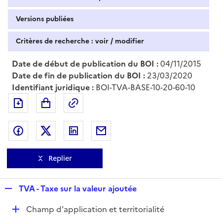
Versions publiées
Critères de recherche : voir / modifier
Date de début de publication du BOI :
04/11/2015
Date de fin de publication du BOI :
23/03/2020
Identifiant juridique :
BOI-TVA-BASE-10-20-60-10
Exporter le document au format pdf
Permalien : adresse web de ce doc
Partager sur Facebook
Partager sur Twitter
Partager sur LinkedIn
Partager par messagerie
Replier
R
TVA - Taxe sur la valeur ajoutée
e
D
Champ d'application et territorialité
p
é