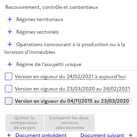
p
i
r
Recouvrement, contrôle et contentieux
l
e
i
r
D
Régimes territoriaux
e
é
r
D
Régimes sectoriels
p
é
l
D
Opérations concourant à la production ou à la
p
i
é
livraison d'immeubles
l
e
p
i
r
D
Régime de l’assujetti unique
l
e
é
i
r
Versions sur la période
Version en vigueur du 24/02/2021 à aujourd'hui
p
e
l
r
Version en vigueur du 23/03/2020 au 24/02/2021
i
e
Version en vigueur du 04/11/2015 au 23/03/2020
r
Quitter la
Comparer les deux
comparaison
versions
de version
sélectionnées
Document précédent
Document suivant