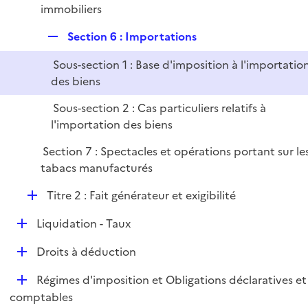
immobiliers
l
i
R
Section 6 : Importations
e
e
r
Sous-section 1 : Base d'imposition à l'importatio
p
des biens
l
i
Sous-section 2 : Cas particuliers relatifs à
e
l'importation des biens
r
Section 7 : Spectacles et opérations portant sur le
tabacs manufacturés
D
Titre 2 : Fait générateur et exigibilité
é
D
Liquidation - Taux
p
é
l
D
Droits à déduction
p
i
é
l
e
D
Régimes d'imposition et Obligations déclaratives et
p
i
r
é
comptables
l
e