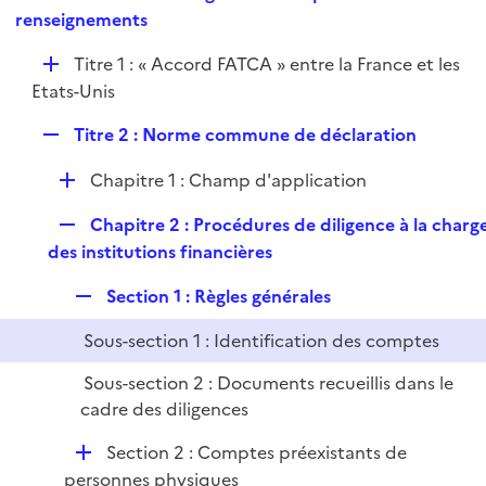
i
e
renseignements
l
e
p
i
r
D
Titre 1 : « Accord FATCA » entre la France et les
l
e
é
Etats-Unis
i
r
p
e
R
Titre 2 : Norme commune de déclaration
l
r
e
i
D
Chapitre 1 : Champ d'application
p
e
é
l
r
R
Chapitre 2 : Procédures de diligence à la charg
p
i
e
des institutions financières
l
e
p
i
r
R
Section 1 : Règles générales
l
e
e
i
r
Sous-section 1 : Identification des comptes
p
e
l
r
Sous-section 2 : Documents recueillis dans le
i
cadre des diligences
e
r
D
Section 2 : Comptes préexistants de
é
personnes physiques