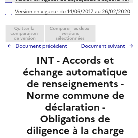
p
e
l
r
Version en vigueur du 14/06/2017 au 26/02/2020
i
e
Quitter la
Comparer les deux
r
comparaison
versions
de version
sélectionnées
Document précédent
Document suivant
INT - Accords et
échange automatique
de renseignements -
Norme commune de
déclaration -
Obligations de
diligence à la charge