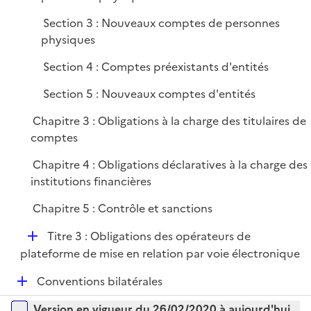
p
Section 3 : Nouveaux comptes de personnes
l
physiques
i
e
Section 4 : Comptes préexistants d'entités
r
Section 5 : Nouveaux comptes d'entités
Chapitre 3 : Obligations à la charge des titulaires de
comptes
Chapitre 4 : Obligations déclaratives à la charge des
institutions financières
Chapitre 5 : Contrôle et sanctions
D
Titre 3 : Obligations des opérateurs de
é
plateforme de mise en relation par voie électronique
p
D
Conventions bilatérales
l
é
i
Versions sur la période
Version en vigueur du 26/02/2020 à aujourd'hui