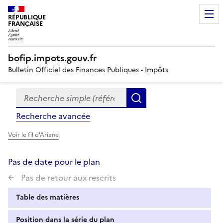
RÉPUBLIQUE
FRANÇAISE
bofip.impots.gouv.fr
Bulletin Officiel des Finances Publiques - Impôts
Recherche simple (références, mots clés, partie du titre
Formulaire
Rechercher
de
Recherche avancée
recherche
Voir le fil d'Ariane
Pas de date pour le plan
Pas de retour aux rescrits
Table des matières
Position dans la série du plan