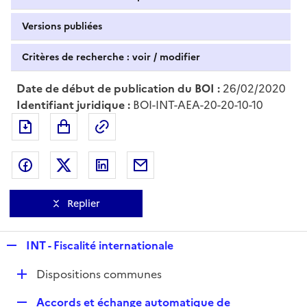
Versions publiées
Critères de recherche : voir / modifier
Date de début de publication du BOI :
26/02/2020
Identifiant juridique :
BOI-INT-AEA-20-20-10-10
Exporter le document au format pdf
Permalien : adresse web de ce doc
Partager sur Facebook
Partager sur Twitter
Partager sur LinkedIn
Partager par messagerie
Replier
R
INT - Fiscalité internationale
e
D
Dispositions communes
p
é
l
R
Accords et échange automatique de
p