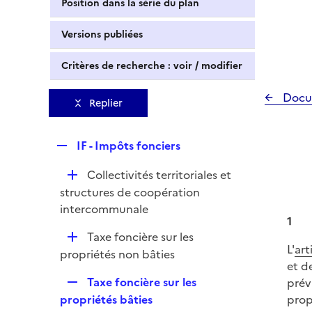
Position dans la série du plan
Versions publiées
Critères de recherche : voir / modifier
Docu
Replier
R
IF - Impôts fonciers
e
D
Collectivités territoriales et
p
é
structures de coopération
l
p
intercommunale
i
1
l
e
D
Taxe foncière sur les
i
r
L'
art
é
propriétés non bâties
e
et d
p
r
R
Taxe foncière sur les
prév
l
e
propriétés bâties
prop
i