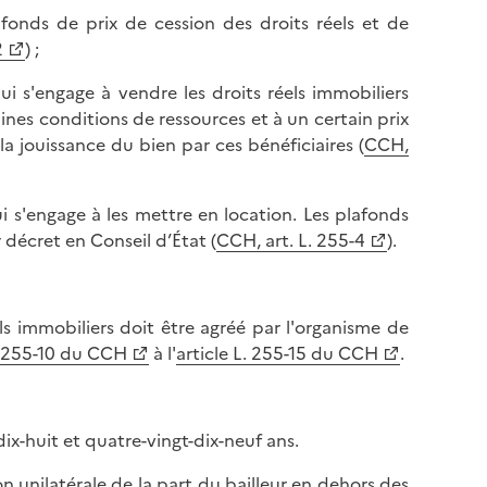
onds de prix de cession des droits réels et de
2
) ;
ui s'engage à vendre les droits réels immobiliers
nes conditions de ressources et à un certain prix
a jouissance du bien par ces bénéficiaires (
CCH,
i s'engage à les mettre en location. Les plafonds
 décret en Conseil d’État (
CCH, art. L. 255-4
).
s immobiliers doit être agréé par l'organisme de
L. 255-10 du CCH
à l'
article L. 255-15 du CCH
.
ix-huit et quatre-vingt-dix-neuf ans.
ion unilatérale de la part du bailleur en dehors des