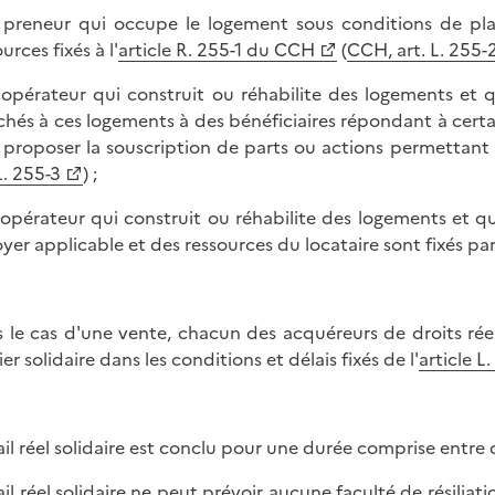
 preneur qui occupe le logement sous conditions de plaf
urces fixés à l'
article R. 255-1 du CCH
(
CCH, art. L. 255-
 opérateur qui construit ou réhabilite des logements et q
chés à ces logements à des bénéficiaires répondant à certai
 proposer la souscription de parts ou actions permettant l
L. 255-3
) ;
 opérateur qui construit ou réhabilite des logements et qu
oyer applicable et des ressources du locataire sont fixés par
 le cas d'une vente, chacun des acquéreurs de droits réel
er solidaire dans les conditions et délais fixés de l'
article 
ail réel solidaire est conclu pour une durée comprise entre d
ail réel solidaire ne peut prévoir aucune faculté de résiliat