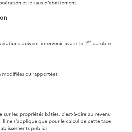
xonération et le taux d'abattement.
ion
er
ibérations doivent intervenir avant le 1
octobre
é modifiées ou rapportées.
 sur les propriétés bâties, c'est-à-dire au revenu
é. Il ne s'applique que pour le calcul de cette taxe
tablissements publics.