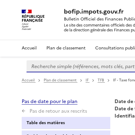
bofip.impots.gouv.fr
RÉPUBLIQUE
Bulletin Officiel des Finances Publ
FRANÇAISE
Le site des commentaires officiels des d
de la direction générale des Finances p
Accueil
Plan de classement
Consultations publi
Recherche simple (références, mots clés, partie 
Formulaire
de
recherche
Accueil
Plan de classement
IF
TFB
IF - Taxe fon
Pas de date pour le plan
Date de 
Date de 
Pas de retour aux rescrits
Identifia
Table des matières