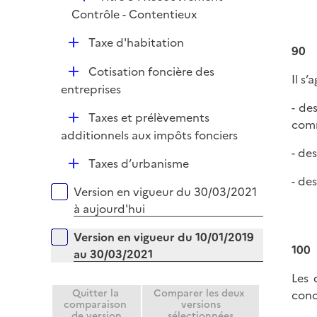
é
Contrôle - Contentieux
p
D
Taxe d'habitation
l
90
é
i
D
Cotisation foncière des
p
Il s’a
e
é
entreprises
l
r
p
- de
i
D
Taxes et prélèvements
l
comm
e
é
additionnels aux impôts fonciers
i
r
p
- de
e
D
Taxes d’urbanisme
l
r
é
- de
i
Versions sur la période
Version en vigueur du 30/03/2021
p
e
à aujourd'hui
l
r
i
Version en vigueur du 10/01/2019
e
100
au 30/03/2021
r
Les 
Quitter la
Comparer les deux
conc
comparaison
versions
de version
sélectionnées