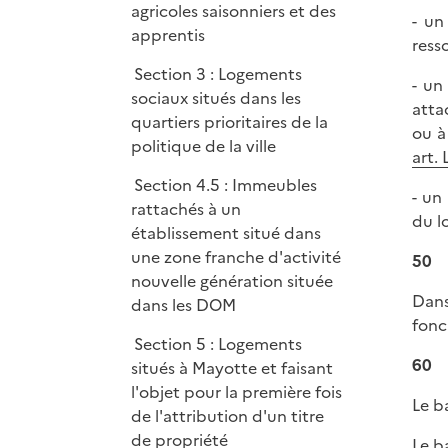
agricoles saisonniers et des
- un
apprentis
resso
Section 3 : Logements
- un
sociaux situés dans les
atta
quartiers prioritaires de la
ou à
politique de la ville
art. 
Section 4.5 : Immeubles
- un
rattachés à un
du l
établissement situé dans
une zone franche d'activité
50
nouvelle génération située
Dans
dans les DOM
fonci
Section 5 : Logements
60
situés à Mayotte et faisant
l'objet pour la première fois
Le b
de l'attribution d'un titre
de propriété
Le b