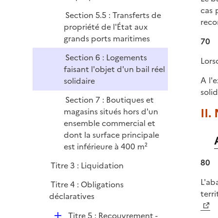
cas 
Section 5.5 : Transferts de
reco
propriété de l'État aux
grands ports maritimes
70
Section 6 : Logements
Lorsq
faisant l'objet d'un bail réel
A l'
solidaire
solid
Section 7 : Boutiques et
II.
magasins situés hors d'un
ensemble commercial et
dont la surface principale
est inférieure à 400 m²
80
Titre 3 : Liquidation
L'ab
Titre 4 : Obligations
terri
déclaratives
D
Titre 5 : Recouvrement -