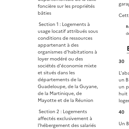
gara
foncière sur les propriétés
bâties
Cett
Section 1 : Logements à
R
usage locatif attribués sous
d
conditions de ressources
appartenant à des
organismes d'habitations à
loyer modéré ou des
30
sociétés d'économie mixte
et situés dans les
L'ab
départements de la
un B
Guadeloupe, de la Guyane,
un p
de la Martinique, de
huit
Mayotte et de la Réunion
loge
Section 2 : Logements
40
affectés exclusivement à
Un B
l'hébergement des salariés