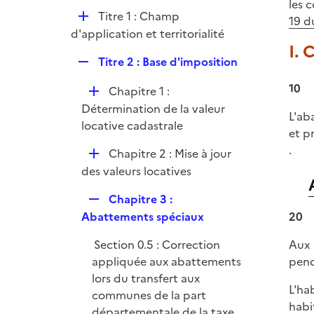
p
les c
e
D
Titre 1 : Champ
l
19 
r
é
d'application et territorialité
i
I.
p
e
R
Titre 2 : Base d'imposition
l
r
e
i
10
D
Chapitre 1 :
p
e
é
Détermination de la valeur
l
r
L'ab
p
locative cadastrale
i
et pr
l
e
.
D
Chapitre 2 : Mise à jour
i
r
é
des valeurs locatives
e
p
r
R
Chapitre 3 :
l
e
Abattements spéciaux
20
i
p
e
Section 0.5 : Correction
Aux 
l
r
appliquée aux abattements
pend
i
lors du transfert aux
e
L'ha
communes de la part
r
habi
départementale de la taxe