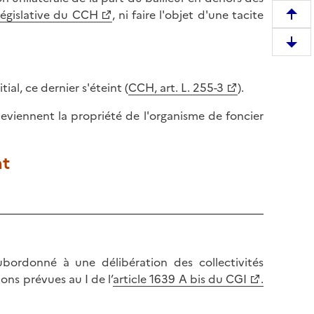
 législative du CCH
, ni faire l'objet d'une tacite
R
e
D
m
e
o
s
tial, ce dernier s'éteint (
CCH, art. L. 255-3
).
n
c
t
 deviennent la propriété de l'organisme de foncier
e
e
n
r
d
e
nt
r
n
e
h
e
a
n
u
b
t
a
d
bordonné à une délibération des collectivités
s
e
ions prévues au I de l’
article 1639 A bis du CGI
.
d
l
e
a