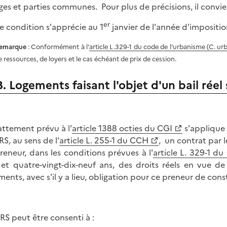
ges et parties communes. Pour plus de précisions, il convie
er
e condition s'apprécie au 1
janvier de l'année d'impositio
emarque
: Conformément à l'
article L.329-1 du code de l'urbanisme (C. urb
e ressources, de loyers et le cas échéant de prix de cession.
B. Logements faisant l'objet d'un bail réel 
attement prévu à l'
article 1388 octies du CGI
s'applique 
RS, au sens de l'
article L. 255-1 du CCH
, un contrat par 
reneur, dans les conditions prévues à l'
article L. 329-1 du
 et quatre-vingt-dix-neuf ans, des droits réels en vue de
ments, avec s'il y a lieu, obligation pour ce preneur de cons
RS peut être consenti à :