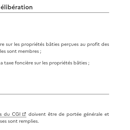
l
p
élibération
a
a
p
g
a
e
g
e
re sur les propriétés bâties perçues au profit des
les sont membres ;
 taxe foncière sur les propriétés bâties ;
es du CGI
doivent être de portée générale et
ses sont remplies.