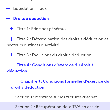
i
é
l
e
D
Liquidation - Taux
p
i
r
é
l
e
R
Droits à déduction
p
i
r
e
l
e
D
Titre 1 : Principes généraux
p
i
r
é
l
e
D
Titre 2 : Détermination des droits à déduction et
p
i
r
é
secteurs distincts d'activité
l
e
p
i
r
D
Titre 3 : Exclusions du droit à déduction
l
e
é
i
r
R
Titre 4 : Conditions d'exercice du droit à
p
e
e
déduction
l
r
p
i
R
Chapitre 1 : Conditions formelles d'exercice du
l
e
e
droit à déduction
i
r
p
e
Section 1 : Mentions sur les factures d'achat
l
r
i
Section 2 : Récupération de la TVA en cas de