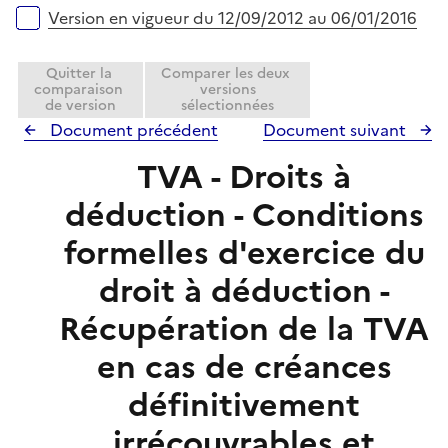
e
Version en vigueur du 12/09/2012 au 06/01/2016
r
Quitter la
Comparer les deux
comparaison
versions
de version
sélectionnées
Document précédent
Document suivant
TVA - Droits à
déduction - Conditions
formelles d'exercice du
droit à déduction -
Récupération de la TVA
en cas de créances
définitivement
irrécouvrables et