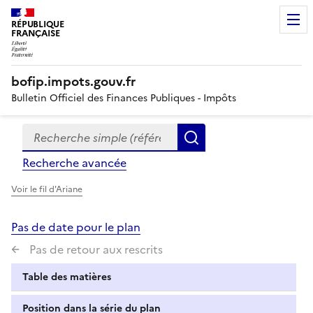
RÉPUBLIQUE
FRANÇAISE
bofip.impots.gouv.fr
Bulletin Officiel des Finances Publiques - Impôts
Recherche simple (références, mots clés, partie du titre
Formulaire
Rechercher
de
Recherche avancée
recherche
Voir le fil d'Ariane
Pas de date pour le plan
Pas de retour aux rescrits
Table des matières
Position dans la série du plan