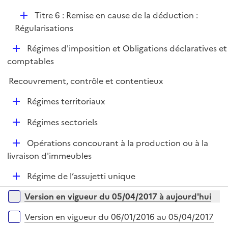
p
D
Titre 6 : Remise en cause de la déduction :
l
é
Régularisations
i
p
e
D
Régimes d'imposition et Obligations déclaratives et
l
r
é
comptables
i
p
e
Recouvrement, contrôle et contentieux
l
r
i
D
Régimes territoriaux
e
é
r
D
Régimes sectoriels
p
é
l
D
Opérations concourant à la production ou à la
p
i
é
livraison d'immeubles
l
e
p
i
r
D
Régime de l’assujetti unique
l
e
é
i
r
Versions sur la période
Version en vigueur du 05/04/2017 à aujourd'hui
p
e
l
r
Version en vigueur du 06/01/2016 au 05/04/2017
i