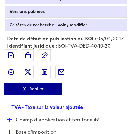
Versions publiées
Critères de recherche : voir / modifier
Date de début de publication du BOI :
05/04/2017
Identifiant juridique :
BOI-TVA-DED-40-10-20
Exporter le document au format pdf
Permalien : adresse web de ce doc
Partager sur Facebook
Partager sur Twitter
Partager sur LinkedIn
Partager par messagerie
Replier
R
TVA - Taxe sur la valeur ajoutée
e
D
Champ d'application et territorialité
p
é
l
D
Base d'imposition
p