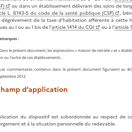
F)
ou dans un établissement délivrant des soins de lon
icle L. 6143-5 du code de la santé publique (CSP)
, bén
 dégrèvement de la taxe d’habitation afférente à cette ha
es au I ou au I bis de l'
article 1414 du CGI
ou à l'
article
emarques :
 Dans le présent document, les expressions « maison de retraite » et « étab
'un ou l'autre de ces établissements.
 Les commentaires contenus dans le présent document figuraient au BO
eptembre 2012.
 Champ d’application
plication du dispositif est subordonnée au respect de c
rgement et à la situation personnelle du redevable.