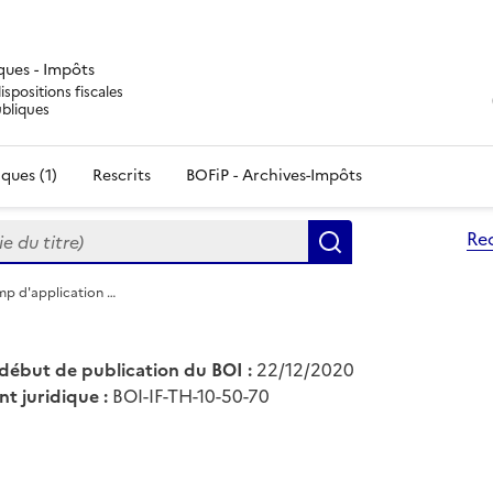
iques - Impôts
ispositions fiscales
ubliques
ques (1)
Rescrits
BOFiP - Archives-Impôts
du titre)
Re
Rechercher
mp d'application …
début de publication du BOI :
22/12/2020
nt juridique :
BOI-IF-TH-10-50-70