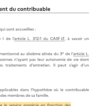
ent du contribuable
i sont accueillies :
 I de l’
article L. 312-1 du CASF
, à savoir un
 mentionné au dixième alinéa du 3° de l'
article L.
sonnes n'ayant pas leur autonomie de vie dont
s traitements d'entretien. Il peut s’agir d’un
plicables dans l'hypothèse où le contribuable
n des membres de sa famille.
e le service apprécie en fonction des