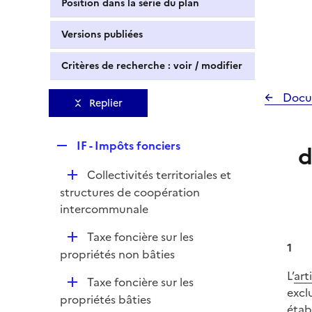
Position dans la série du plan
Versions publiées
Critères de recherche : voir / modifier
Docu
Replier
R
IF - Impôts fonciers
d
e
D
Collectivités territoriales et
p
é
structures de coopération
l
p
intercommunale
i
l
e
D
Taxe foncière sur les
i
r
1
é
propriétés non bâties
e
p
r
L’
art
D
Taxe foncière sur les
l
excl
é
propriétés bâties
i
étab