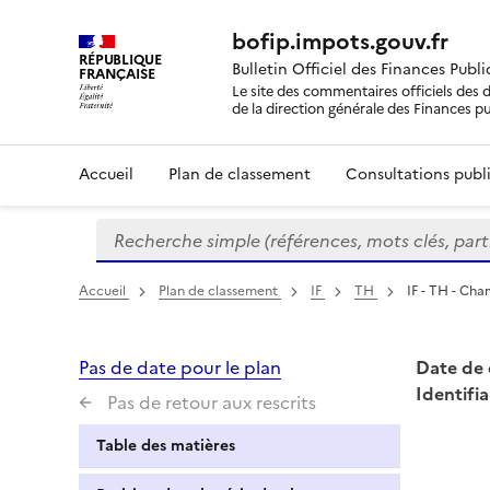
bofip.impots.gouv.fr
RÉPUBLIQUE
Bulletin Officiel des Finances Publ
FRANÇAISE
Le site des commentaires officiels des d
de la direction générale des Finances p
Accueil
Plan de classement
Consultations publi
Recherche simple (références, mots clés, partie 
Formulaire
de
recherche
Accueil
Plan de classement
IF
TH
IF - TH - Cha
Pas de date pour le plan
Date de 
Identifia
Pas de retour aux rescrits
Table des matières