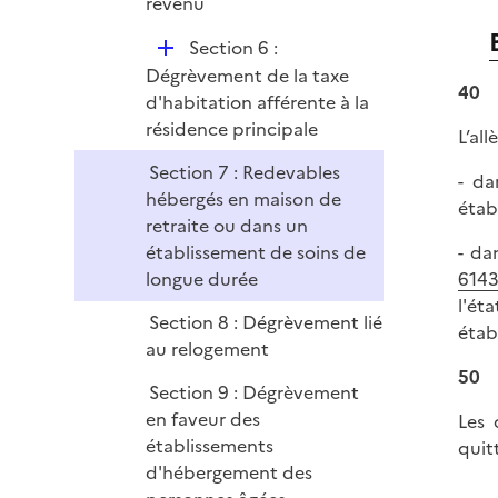
revenu
D
Section 6 :
é
Dégrèvement de la taxe
40
p
d'habitation afférente à la
l
résidence principale
L’al
i
Section 7 : Redevables
e
- da
hébergés en maison de
r
étab
retraite ou dans un
- da
établissement de soins de
6143
longue durée
l'ét
Section 8 : Dégrèvement lié
étab
au relogement
50
Section 9 : Dégrèvement
en faveur des
Les 
établissements
quit
d'hébergement des