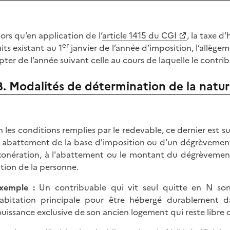
lors qu’en application de l’
article 1415 du CGI
, la taxe d
er
aits existant au 1
janvier de l’année d’imposition, l’allègem
ter de l’année suivant celle au cours de laquelle le contribu
B. Modalités de détermination de la natu
n les conditions remplies par le redevable, ce dernier est s
 abattement de la base d'imposition ou d’un dégrèvement t
exonération, à l'abattement ou le montant du dégrèvemen
ation de la personne.
xemple
:
Un contribuable qui vit seul quitte en N son
abitation principale pour être hébergé durablement da
ouissance exclusive de son ancien logement qui reste libre