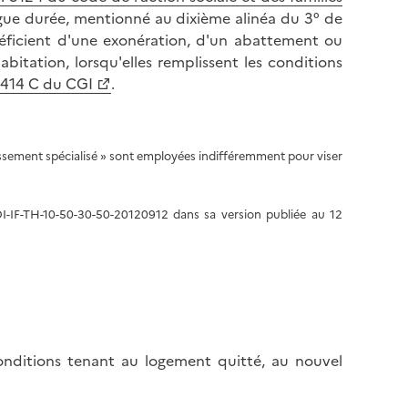
gue durée, mentionné au dixième alinéa du 3° de
éficient d'une exonération, d'un abattement ou
bitation, lorsqu'elles remplissent les conditions
 1414 C du CGI
.
lissement spécialisé » sont employées indifféremment pour viser
I-IF-TH-10-50-30-50-20120912 dans sa version publiée au 12
onditions tenant au logement quitté, au nouvel