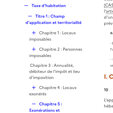
p
e
(CAS
R
Taxe d'habitation
l
r
l’
art
e
i
R
Titre 1 : Champ
d'un
p
e
e
d'application et territorialité
prévu
l
r
p
i
D
Chapitre 1 : Locaux
R
l
e
é
imposables
i
r
-
p
e
D
Chapitre 2 : Personnes
l
l
r
é
imposables
i
-
p
e
Chapitre 3 : Annualité,
s
l
r
débiteur de l'impôt et lieu
i
I.
d'imposition
e
r
D
Chapitre 4 : Locaux
10
é
exonérés
p
L’ap
R
Chapitre 5 :
l
hébe
e
Exonérations et
i