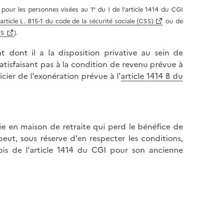
l
p
pour les personnes visées au 1° du I de l'article 1414 du CGI
a
a
article L. 815-1 du code de la sécurité sociale (CSS)
ou de
p
g
SS
).
a
e
g
dont il a la disposition privative au sein de
e
atisfaisant pas à la condition de revenu prévue à
icier de l'exonération prévue à l'
article 1414 B du
ée en maison de retraite qui perd le bénéfice de
peut, sous réserve d'en respecter les conditions,
bis de l'article 1414 du CGI pour son ancienne