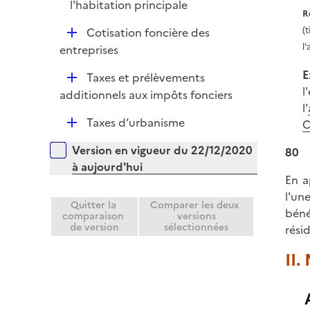
l'habitation principale
R
D
(
Cotisation foncière des
é
l
entreprises
p
E
D
Taxes et prélèvements
l
l
é
additionnels aux impôts fonciers
i
l'
p
e
D
Taxes d’urbanisme
C
l
r
é
i
Versions sur la période
Version en vigueur du 22/12/2020
80
p
e
à aujourd'hui
l
r
En a
i
l'un
e
Quitter la
Comparer les deux
béné
comparaison
versions
r
de version
sélectionnées
rési
II.