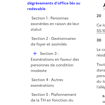
p
dégrèvements d'office liés au
e
l
redevable
r
i
20
Section 1 : Personnes
e
exonérées en raison de leur
r
Ce l
statut
55-1
Section 2 : Gestionnaires
30
de foyer et assimilés
Le c
D
Section 3 :
rési
é
Exonérations en faveur des
p
Tout
personnes de condition
l
dans
modeste
i
pers
Section 4 : Autres
e
du l
exonérations
r
l’al
Section 5 : Plafonnement
R
de la TH en fonction du
d