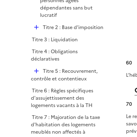
personnes âgées
dépendantes sans but
lucratif
D
Titre 2 : Base d'imposition
é
Titre 3 : Liquidation
p
l
Titre 4 : Obligations
i
déclaratives
60
e
D
r
Titre 5 : Recouvrement,
L’hé
é
contrôle et contentieux
p
Titre 6 : Règles spécifiques
l
d'assujettissement des
i
70
logements vacants à la TH
e
r
Le r
Titre 7 : Majoration de la taxe
savo
d'habitation des logements
prévu
meublés non affectés à