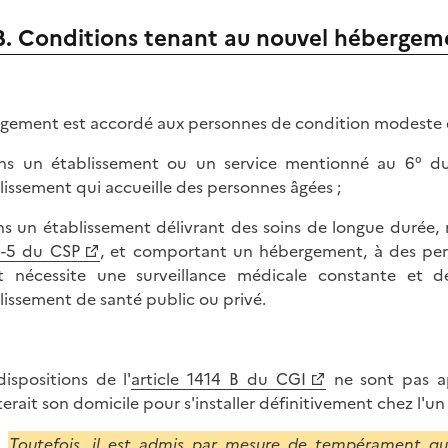
B. Conditions tenant au nouvel hébergem
lègement est accordé aux personnes de condition modeste qu
ns un établissement ou un service mentionné au 6° du
lissement qui accueille des personnes âgées ;
ns un établissement délivrant des soins de longue durée,
-5 du CSP
, et comportant un hébergement, à des per
at nécessite une surveillance médicale constante et de
lissement de santé public ou privé.
dispositions de l'
article 1414 B du CGI
ne sont pas ap
terait son domicile pour s'installer définitivement chez l'u
Toutefois, il est admis par mesure de tempérament qu