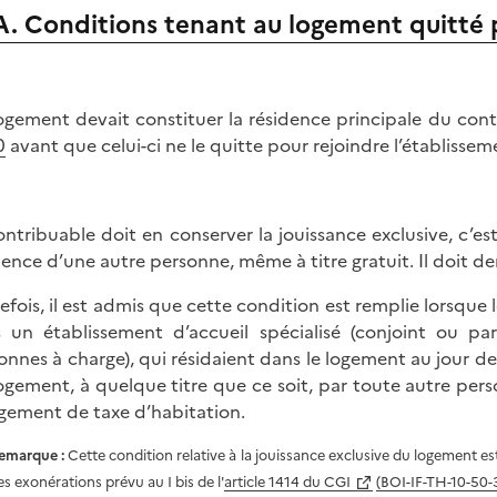
A. Conditions tenant au logement quitté 
ogement devait constituer la résidence principale du contr
0
avant que celui-ci ne le quitte pour rejoindre l’établisseme
ontribuable doit en conserver la jouissance exclusive, c’es
dence d’une autre personne, même à titre gratuit. Il doit d
efois, il est admis que cette condition est remplie lorsque
 un établissement d’accueil spécialisé (conjoint ou par
onnes à charge), qui résidaient dans le logement au jour de
ogement, à quelque titre que ce soit, par toute autre per
lègement de taxe d’habitation.
emarque :
Cette condition relative à la jouissance exclusive du logement es
es exonérations prévu au I bis de l'
article 1414 du CGI
(BOI-IF-TH-10-50-