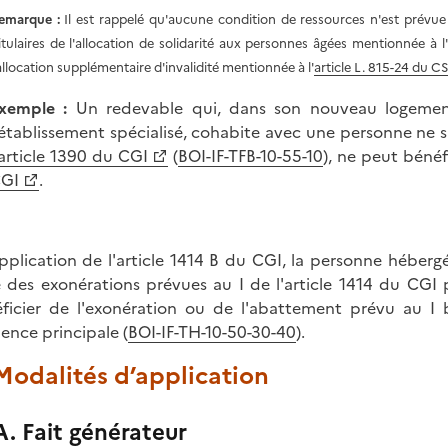
emarque :
Il est rappelé qu'aucune condition de ressources n'est prévue 
titulaires de l'allocation de solidarité aux personnes âgées mentionnée à l'
'allocation supplémentaire d'invalidité mentionnée à l'
article L. 815-24 du C
xemple :
Un redevable qui, dans son nouveau logement 
'établissement spécialisé, cohabite avec une personne ne s
article 1390 du CGI
(
BOI-IF-TFB-10-55-10
), ne peut bénéf
GI
.
pplication de l'article 1414 B du CGI, la personne héberg
e des exonérations prévues au I de l'article 1414 du CGI 
ficier de l'exonération ou de l'abattement prévu au I 
dence principale (
BOI-IF-TH-10-50-30-40
).
 Modalités d’application
A. Fait générateur