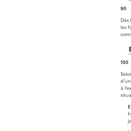
90
Dès 
les f
comp
100
Selo
d'un
à l’
situ
E
h
j