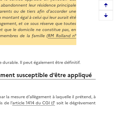
i abandonnent leur résidence principale
R
rents ou de tiers afin d'accorder une
e
 montant égal à celui qui leur aurait été
D
m
logement, et ce sous réserve que toutes
e
o
 et que le domicile ne constitue pas, en
s
n
 membres de la famille (
RM Rolland n°
c
t
e
e
n
r
d
e
r
durable. Il peut également être définitif.
n
e
h
e
gement susceptible d'être appliqué
a
n
u
b
t
a
d
r la mesure d’allègement à laquelle il prétend, à
s
e
s de l’
article 1414 du CGI
soit le dégrèvement
d
l
e
a