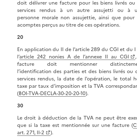
doit délivrer une facture pour les biens livrés ou 
services rendus à un autre assujetti ou à 
personne morale non assujettie, ainsi que pour 
acomptes perçus au titre de ces opérations.
20
En application du II de l’article 289 du CGI et du I
l’
article 242 nonies A de l’annexe II au CGI
facture doit mentionner distincteme
l’identification des parties et des biens livrés ou 
services rendus, la date de l’opération, le total h
taxe par taux d’imposition et la TVA corresponda
(
BOI-TVA-DECLA-30-20-20-10
).
30
Le droit à déduction de la TVA ne peut être exe
que si la taxe est mentionnée sur une facture (
C
art. 271, II-2
).