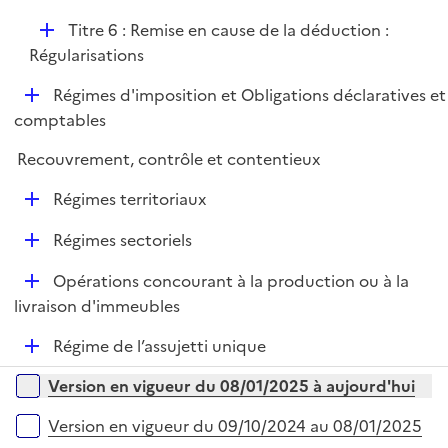
p
D
Titre 6 : Remise en cause de la déduction :
l
é
Régularisations
i
p
e
D
Régimes d'imposition et Obligations déclaratives et
l
r
é
comptables
i
p
e
Recouvrement, contrôle et contentieux
l
r
i
D
Régimes territoriaux
e
é
r
D
Régimes sectoriels
p
é
l
D
Opérations concourant à la production ou à la
p
i
é
livraison d'immeubles
l
e
p
i
r
D
Régime de l’assujetti unique
l
e
é
i
r
Versions sur la période
Version en vigueur du 08/01/2025 à aujourd'hui
p
e
l
r
Version en vigueur du 09/10/2024 au 08/01/2025
i