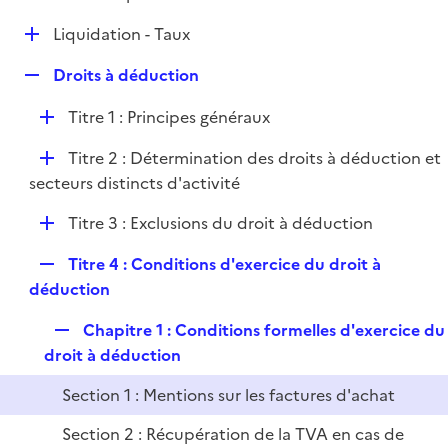
i
é
l
e
D
Liquidation - Taux
p
i
r
é
l
e
R
Droits à déduction
p
i
r
e
l
e
D
Titre 1 : Principes généraux
p
i
r
é
l
e
D
Titre 2 : Détermination des droits à déduction et
p
i
r
é
secteurs distincts d'activité
l
e
p
i
r
D
Titre 3 : Exclusions du droit à déduction
l
e
é
i
r
R
Titre 4 : Conditions d'exercice du droit à
p
e
e
déduction
l
r
p
i
R
Chapitre 1 : Conditions formelles d'exercice du
l
e
e
droit à déduction
i
r
p
e
Section 1 : Mentions sur les factures d'achat
l
r
i
Section 2 : Récupération de la TVA en cas de