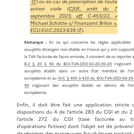
) ou en cas de prescription de toute
action civile (
CJUE, arrêt du 7
septembre 2023, aff. C-453/22, «
Michael Schütte c/ Finanzamt Brilon »,
ECLI:EU:C:2023:639
).
Remarque :
En ce qui concerne les règles applicables 
assujettis étrangers non établis en France qui y ont support
la TVA facturée de façon erronée, il convient de se reporter
B-2 § 20 à 40 du BOI-TVA-DED-50-20-30-20
s’agissant
assujettis établis dans un autre État membre de l’Un
européenne et au
IV-C § 400 à 420 du BOI-TVA-DED-50-20
40
s’agissant des assujettis établis en dehors de l’Un
européenne.
Enfin, il doit être fait une application stricte 
dispositions du 4 de l’article 283 du CGI et du 2
l’article 272 du CGI (taxe facturée au ti
d’opérations fictives) dont l’objet est de prévenir
de réprimer des manœuvres frauduleuses portant 