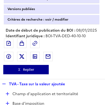
Versions publiées
Critères de recherche : voir / modifier
Date de début de publication du BOI :
08/01/2025
Identifiant juridique :
BOI-TVA-DED-40-10-10
Exporter le document au format pdf
Permalien : adresse web de ce doc
Partager sur Facebook
Partager sur Twitter
Partager sur LinkedIn
Partager par messagerie
Replier
R
TVA - Taxe sur la valeur ajoutée
e
D
Champ d'application et territorialité
p
é
l
D
Base d'imposition
p