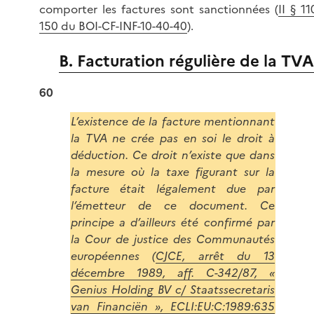
comporter les factures sont sanctionnées (
II § 11
150 du BOI-CF-INF-10-40-40
).
B. Facturation régulière de la TVA
60
L’existence de la facture mentionnant
la TVA ne crée pas en soi le droit à
déduction. Ce droit n’existe que dans
la mesure où la taxe figurant sur la
facture était légalement due par
l’émetteur de ce document. Ce
principe a d’ailleurs été confirmé par
la Cour de justice des Communautés
européennes (
CJCE, arrêt du 13
décembre 1989, aff. C-342/87, «
Genius Holding BV c/ Staatssecretaris
van Financiën », ECLI:EU:C:1989:635