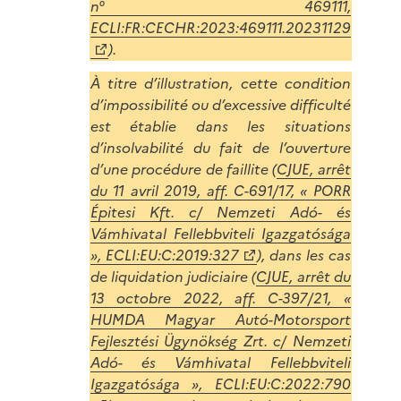
n° 469111,
ECLI:FR:CECHR:2023:469111.20231129
).
À titre d’illustration, cette condition
d’impossibilité ou d’excessive difficulté
est établie dans les situations
d’insolvabilité du fait de l’ouverture
d’une procédure de faillite (
CJUE, arrêt
du 11 avril 2019, aff. C-691/17, « PORR
Épitesi Kft. c/ Nemzeti Adó- és
Vámhivatal Fellebbviteli Igazgatósága
», ECLI:EU:C:2019:327
), dans les cas
de liquidation judiciaire (
CJUE, arrêt du
13 octobre 2022, aff. C-397/21, «
HUMDA Magyar Autó-Motorsport
Fejlesztési Ügynökség Zrt. c/ Nemzeti
Adó- és Vámhivatal Fellebbviteli
Igazgatósága », ECLI:EU:C:2022:790