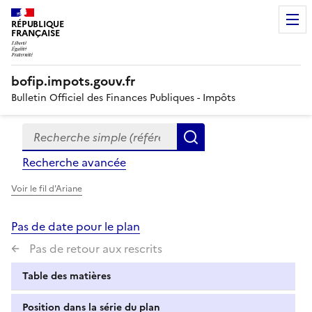
RÉPUBLIQUE
FRANÇAISE
bofip.impots.gouv.fr
Bulletin Officiel des Finances Publiques - Impôts
Recherche simple (références, mots clés, partie du titre
Formulaire
Rechercher
de
Recherche avancée
recherche
Voir le fil d'Ariane
Pas de date pour le plan
Pas de retour aux rescrits
Table des matières
Position dans la série du plan