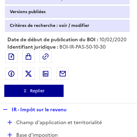
Versions publiées
Critères de recherche : voir / modifier
Date de début de publication du BOI :
10/02/2020
Identifiant juridique :
BOI-IR-PAS-50-10-30
Exporter le document au format pdf
Permalien : adresse web de ce doc
Partager sur Facebook
Partager sur Twitter
Partager sur LinkedIn
Partager par messagerie
Replier
R
IR - Impôt sur le revenu
e
D
Champ d'application et territorialité
p
é
l
D
Base d'imposition
p