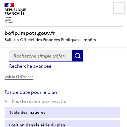
RÉPUBLIQUE
FRANÇAISE
bofip.impots.gouv.fr
Bulletin Officiel des Finances Publiques - Impôts
Recherche simple (références, mots clés, partie du titre
Formulaire
Rechercher
de
Recherche avancée
recherche
Voir le fil d'Ariane
Pas de date pour le plan
Pas de retour aux rescrits
Table des matières
Position dans la série du plan