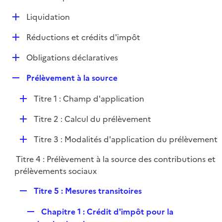
i
é
l
e
D
Liquidation
p
i
r
é
l
e
D
Réductions et crédits d'impôt
p
i
r
é
l
e
D
Obligations déclaratives
p
i
r
é
l
e
R
Prélèvement à la source
p
i
r
e
l
e
D
Titre 1 : Champ d'application
p
i
r
é
l
e
D
Titre 2 : Calcul du prélèvement
p
i
r
é
l
e
D
Titre 3 : Modalités d'application du prélèvement
p
i
r
é
l
e
Titre 4 : Prélèvement à la source des contributions et
p
i
r
prélèvements sociaux
l
e
i
r
R
Titre 5 : Mesures transitoires
e
e
r
R
Chapitre 1 : Crédit d'impôt pour la
p