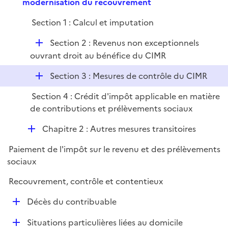
e
modernisation du recouvrement
l
p
i
Section 1 : Calcul et imputation
l
e
i
r
D
Section 2 : Revenus non exceptionnels
e
é
ouvrant droit au bénéfice du CIMR
r
p
D
Section 3 : Mesures de contrôle du CIMR
l
é
i
Section 4 : Crédit d'impôt applicable en matière
p
e
de contributions et prélèvements sociaux
l
r
i
D
Chapitre 2 : Autres mesures transitoires
e
é
r
Paiement de l'impôt sur le revenu et des prélèvements
p
sociaux
l
i
Recouvrement, contrôle et contentieux
e
D
Décès du contribuable
r
é
D
Situations particulières liées au domicile
p