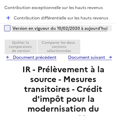
é
l
Contribution exceptionnelle sur les hauts revenus
p
i
l
e
D
Contribution différentielle sur les hauts revenus
i
r
é
Versions sur la période
e
Version en vigueur du 10/02/2020 à aujourd'hui
p
r
l
i
Quitter la
Comparer les deux
comparaison
versions
e
de version
sélectionnées
r
Document précédent
Document suivant
IR - Prélèvement à la
source - Mesures
transitoires - Crédit
d'impôt pour la
modernisation du