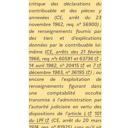
critique des déclarations du
contribuable et des pièces y
annexées (CE, arrêt du 23
novembre 1962, req. n° 56900) ;
de renseignements fournis par
des tiers et d'explications
données par le contribuable lui-
même (
CE, arrêts des 21 février
1966, req. n°s 60581 et 63736
;
14 avril 1982, n° 20415
et
7
décembre 1983, n° 36195
) ; ou
encore de l'exploitation de
renseignements figurant dans
une comptabilité occulte
transmise à l'administration par
l'autorité judiciaire en vertu des
dispositions de l'
article L
101
du LPF
(CE, arrêt du 20 mars
1974, req. n° 81925), sans qu'il ait