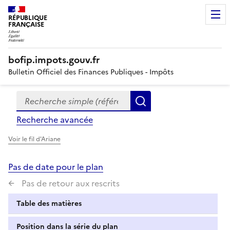
RÉPUBLIQUE
FRANÇAISE
bofip.impots.gouv.fr
Bulletin Officiel des Finances Publiques - Impôts
Recherche simple (références, mots clés, partie du titre
Formulaire
Rechercher
de
Recherche avancée
recherche
Voir le fil d'Ariane
Pas de date pour le plan
Pas de retour aux rescrits
Table des matières
Position dans la série du plan