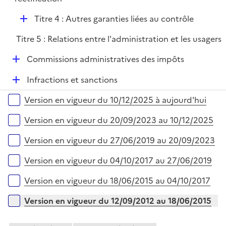
p
D
Titre 4 : Autres garanties liées au contrôle
l
é
i
Titre 5 : Relations entre l'administration et les usagers
p
e
l
r
D
Commissions administratives des impôts
i
é
e
D
Infractions et sanctions
p
r
é
l
Versions sur la période
Version en vigueur du 10/12/2025 à aujourd'hui
p
i
l
e
Version en vigueur du 20/09/2023 au 10/12/2025
i
r
e
Version en vigueur du 27/06/2019 au 20/09/2023
r
Version en vigueur du 04/10/2017 au 27/06/2019
Version en vigueur du 18/06/2015 au 04/10/2017
Version en vigueur du 12/09/2012 au 18/06/2015