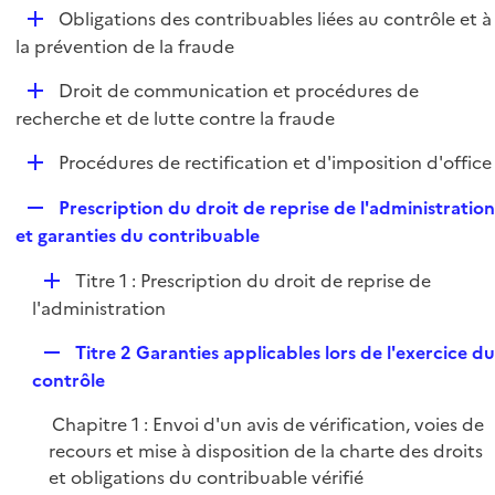
l
D
Obligations des contribuables liées au contrôle et à
p
i
é
la prévention de la fraude
l
e
p
i
r
D
Droit de communication et procédures de
l
e
é
recherche et de lutte contre la fraude
i
r
p
e
D
Procédures de rectification et d'imposition d'office
l
r
é
i
R
Prescription du droit de reprise de l'administratio
p
e
e
et garanties du contribuable
l
r
p
i
D
Titre 1 : Prescription du droit de reprise de
l
e
é
l'administration
i
r
p
e
R
Titre 2 Garanties applicables lors de l'exercice d
l
r
e
contrôle
i
p
e
Chapitre 1 : Envoi d'un avis de vérification, voies de
l
r
recours et mise à disposition de la charte des droits
i
et obligations du contribuable vérifié
e