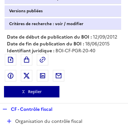
Versions publiées
Critères de recherche : voir / modifier
Date de début de publication du BOI :
12/09/2012
Date de fin de publication du BOI :
18/06/2015
Identifiant juridique :
BOI-CF-PGR-20-40
Exporter le document au format pdf
Permalien : adresse web de ce doc
Partager sur Facebook
Partager sur Twitter
Partager sur LinkedIn
Partager par messagerie
Replier
R
CF - Contrôle fiscal
e
D
Organisation du contrôle fiscal
p
é