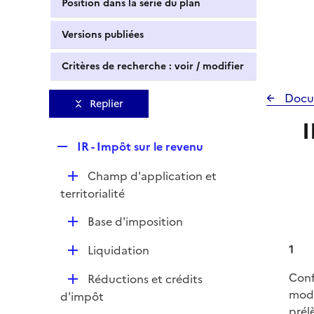
Position dans la série du plan
Versions publiées
Critères de recherche : voir / modifier
Docu
Replier
I
R
IR - Impôt sur le revenu
e
D
Champ d'application et
p
é
territorialité
l
p
i
D
Base d'imposition
l
e
é
i
r
D
1
Liquidation
p
e
é
l
r
Conf
D
Réductions et crédits
p
i
modi
é
d'impôt
l
e
prél
p