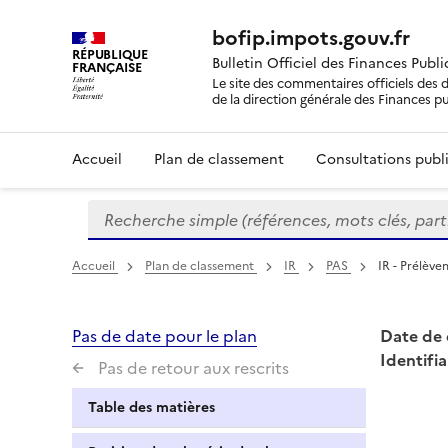
bofip.impots.gouv.fr
RÉPUBLIQUE
Bulletin Officiel des Finances Publ
FRANÇAISE
Le site des commentaires officiels des d
de la direction générale des Finances p
Accueil
Plan de classement
Consultations publi
Recherche simple (références, mots clés, partie 
Formulaire
de
recherche
Accueil
Plan de classement
IR
PAS
IR - Prélève
Pas de date pour le plan
Date de 
Identifia
Pas de retour aux rescrits
Table des matières