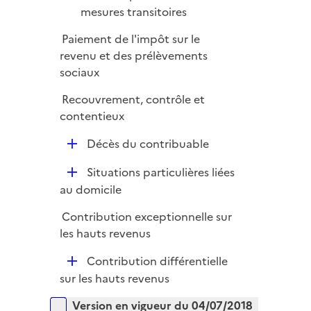
é
mesures transitoires
p
Paiement de l'impôt sur le
l
revenu et des prélèvements
i
sociaux
e
r
Recouvrement, contrôle et
contentieux
D
Décès du contribuable
é
D
Situations particulières liées
p
é
au domicile
l
p
i
Contribution exceptionnelle sur
l
e
les hauts revenus
i
r
e
D
Contribution différentielle
r
é
sur les hauts revenus
p
Versions sur la période
Version en vigueur du 04/07/2018
l