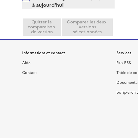
à aujourd'hui
i
e
r
Quitter la
Comparer les deux
comparaison
versions
de version
sélectionnées
Informations et contact
Services
Aide
Flux RSS
Contact
Table de c
Documenta
bofip-archiv