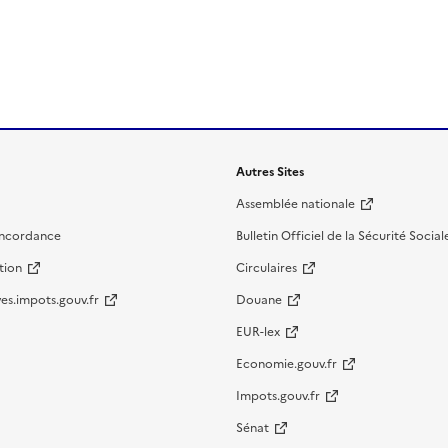
Autres Sites
Assemblée nationale
oncordance
Bulletin Officiel de la Sécurité Social
tion
Circulaires
es.impots.gouv.fr
Douane
EUR-lex
Economie.gouv.fr
Impots.gouv.fr
Sénat