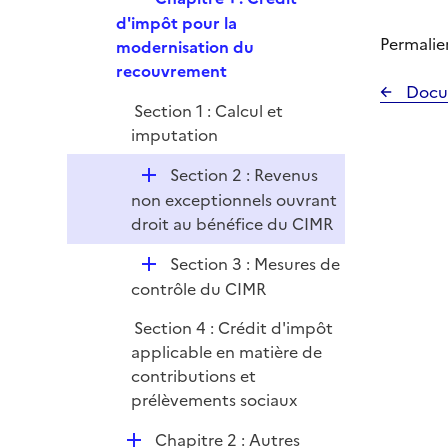
l
e
d'impôt pour la
i
Permalie
p
modernisation du
e
l
recouvrement
r
Docu
i
Section 1 : Calcul et
e
imputation
r
D
Section 2 : Revenus
é
non exceptionnels ouvrant
p
droit au bénéfice du CIMR
l
D
Section 3 : Mesures de
i
é
contrôle du CIMR
e
p
r
Section 4 : Crédit d'impôt
l
applicable en matière de
i
contributions et
e
prélèvements sociaux
r
D
Chapitre 2 : Autres