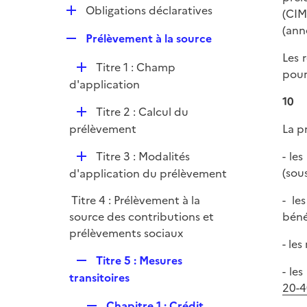
i
r
D
Obligations déclaratives
(CIM
l
e
é
(ann
i
r
R
Prélèvement à la source
p
e
e
Les 
l
r
D
Titre 1 : Champ
p
pour
i
é
d'application
l
e
p
10
i
r
D
Titre 2 : Calcul du
l
e
é
prélèvement
La p
i
r
p
e
D
Titre 3 : Modalités
- le
l
r
é
(sou
d'application du prélèvement
i
p
e
Titre 4 : Prélèvement à la
- le
l
r
source des contributions et
béné
i
prélèvements sociaux
e
- le
r
R
Titre 5 : Mesures
- le
e
transitoires
20-4
p
R
Chapitre 1 : Crédit