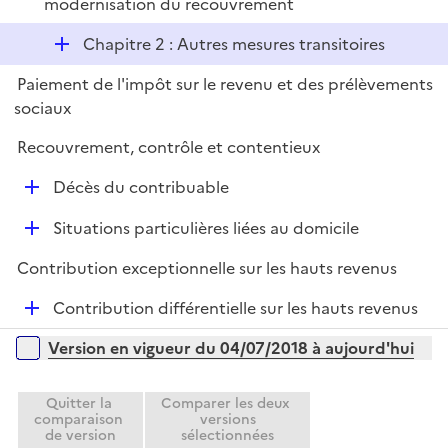
é
modernisation du recouvrement
l
p
i
D
Chapitre 2 : Autres mesures transitoires
l
e
é
i
r
Paiement de l'impôt sur le revenu et des prélèvements
p
e
sociaux
l
r
i
Recouvrement, contrôle et contentieux
e
D
Décès du contribuable
r
é
D
Situations particulières liées au domicile
p
é
l
Contribution exceptionnelle sur les hauts revenus
p
i
l
e
D
Contribution différentielle sur les hauts revenus
i
r
é
Versions sur la période
e
Version en vigueur du 04/07/2018 à aujourd'hui
p
r
l
i
Quitter la
Comparer les deux
comparaison
versions
e
de version
sélectionnées