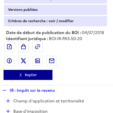
Versions publiées
Critères de recherche : voir / modifier
Date de début de publication du BOI :
04/07/2018
Identifiant juridique :
BOI-IR-PAS-50-20
Exporter le document au format pdf
Permalien : adresse web de ce doc
Partager sur Facebook
Partager sur Twitter
Partager sur LinkedIn
Partager par messagerie
Replier
R
IR - Impôt sur le revenu
e
D
Champ d'application et territorialité
p
é
l
D
Base d'imposition
p