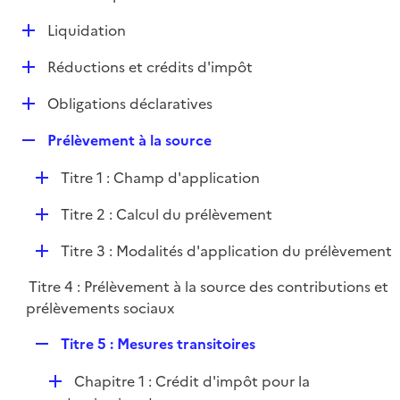
i
é
l
e
D
Liquidation
p
i
r
é
l
e
D
Réductions et crédits d'impôt
p
i
r
é
l
e
D
Obligations déclaratives
p
i
r
é
l
e
R
Prélèvement à la source
p
i
r
e
l
e
D
Titre 1 : Champ d'application
p
i
r
é
l
e
D
Titre 2 : Calcul du prélèvement
p
i
r
é
l
e
D
Titre 3 : Modalités d'application du prélèvement
p
i
r
é
l
e
Titre 4 : Prélèvement à la source des contributions et
p
i
r
prélèvements sociaux
l
e
i
r
R
Titre 5 : Mesures transitoires
e
e
r
D
Chapitre 1 : Crédit d'impôt pour la
p