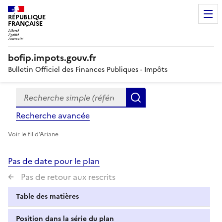
RÉPUBLIQUE
FRANÇAISE
bofip.impots.gouv.fr
Bulletin Officiel des Finances Publiques - Impôts
Recherche simple (références, mots clés, partie du titre
Formulaire
Rechercher
de
Recherche avancée
recherche
Voir le fil d'Ariane
Pas de date pour le plan
Pas de retour aux rescrits
Table des matières
Position dans la série du plan