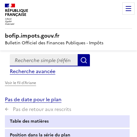
RÉPUBLIQUE
FRANÇAISE
bofip.impots.gouv.fr
Bulletin Officiel des Finances Publiques - Impôts
Recherche simple (références, mots clés, partie du titre
Formulaire
Rechercher
de
Recherche avancée
recherche
Voir le fil d'Ariane
Pas de date pour le plan
Pas de retour aux rescrits
Table des matières
Position dans la série du plan