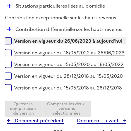
é
D
Situations particulières liées au domicile
p
é
l
Contribution exceptionnelle sur les hauts revenus
p
i
l
e
D
Contribution différentielle sur les hauts revenus
i
r
é
Versions sur la période
e
Version en vigueur du 26/06/2023 à aujourd'hui
p
r
l
Version en vigueur du 16/05/2022 au 26/06/2023
i
e
Version en vigueur du 15/05/2020 au 16/05/2022
r
Version en vigueur du 28/12/2018 au 15/05/2020
Version en vigueur du 15/05/2018 au 28/12/2018
Quitter la
Comparer les deux
comparaison
versions
de version
sélectionnées
Document précédent
Document suivant