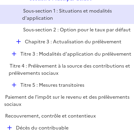
r
e
Sous-section 1 : Situations et modalités
p
d'application
l
i
Sous-section 2 : Option pour le taux par défaut
e
D
r
Chapitre 3 : Actualisation du prélèvement
é
D
Titre 3 : Modalités d'application du prélèvement
p
é
l
Titre 4 : Prélèvement à la source des contributions et
p
i
prélèvements sociaux
l
e
i
r
D
Titre 5 : Mesures transitoires
e
é
r
Paiement de l'impôt sur le revenu et des prélèvements
p
sociaux
l
i
Recouvrement, contrôle et contentieux
e
D
Décès du contribuable
r