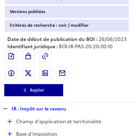
Versions publiées
Critères de recherche : voir / modifier
Date de début de publication du BOI :
26/06/2023
Identifiant juridique :
BOI-IR-PAS-20-20-30-10
Exporter le document au format pdf
Permalien : adresse web de ce doc
Partager sur Facebook
Partager sur Twitter
Partager sur LinkedIn
Partager par messagerie
Replier
R
IR - Impôt sur le revenu
e
D
Champ d'application et territorialité
p
é
l
D
Base d'imposition
p