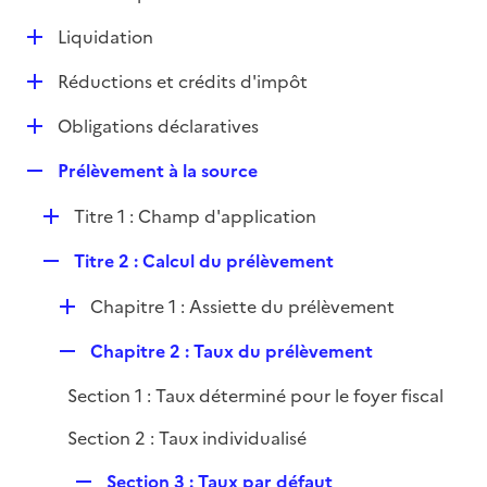
i
é
l
e
D
Liquidation
p
i
r
é
l
e
D
Réductions et crédits d'impôt
p
i
r
é
l
e
D
Obligations déclaratives
p
i
r
é
l
e
R
Prélèvement à la source
p
i
r
e
l
e
D
Titre 1 : Champ d'application
p
i
r
é
l
e
R
Titre 2 : Calcul du prélèvement
p
i
r
e
l
e
D
Chapitre 1 : Assiette du prélèvement
p
i
r
é
l
e
R
Chapitre 2 : Taux du prélèvement
p
i
r
e
l
e
Section 1 : Taux déterminé pour le foyer fiscal
p
i
r
l
e
Section 2 : Taux individualisé
i
r
e
R
Section 3 : Taux par défaut