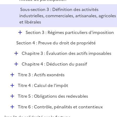
Sous-section 3 : Définition des activités
industrielles, commerciales, artisanales, agricoles
et libérales
D
Section 3 : Régimes particuliers d'imposition
é
Section 4 : Preuve du droit de propriété
p
l
D
Chapitre 3 : Évaluation des actifs imposables
i
é
e
D
Chapitre 4 : Déduction du passif
p
r
é
l
D
Titre 3 : Actifs exonérés
p
i
é
l
e
D
Titre 4 : Calcul de l'impôt
p
i
r
é
l
e
D
Titre 5 : Obligations des redevables
p
i
r
é
l
e
D
Titre 6 : Contrôle, pénalités et contentieux
p
i
r
é
l
e