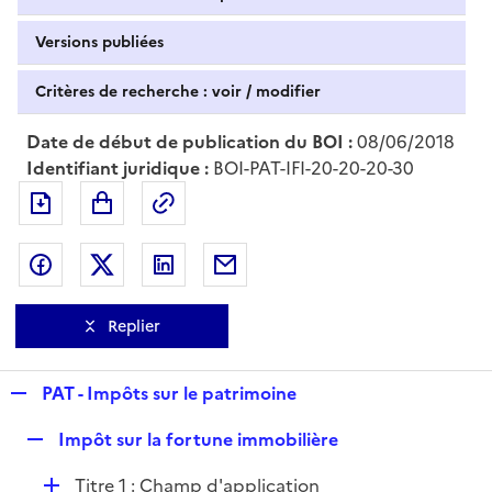
Versions publiées
Critères de recherche : voir / modifier
Date de début de publication du BOI :
08/06/2018
Identifiant juridique :
BOI-PAT-IFI-20-20-20-30
Exporter le document au format pdf
Permalien : adresse web de ce doc
Partager sur Facebook
Partager sur Twitter
Partager sur LinkedIn
Partager par messagerie
Replier
R
PAT - Impôts sur le patrimoine
e
R
Impôt sur la fortune immobilière
p
e
l
D
Titre 1 : Champ d'application
p