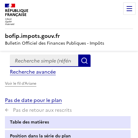
RÉPUBLIQUE
FRANÇAISE
bofip.impots.gouv.fr
Bulletin Officiel des Finances Publiques - Impôts
Recherche simple (références, mots clés, partie du titre
Formulaire
Rechercher
de
Recherche avancée
recherche
Voir le fil d'Ariane
Pas de date pour le plan
Pas de retour aux rescrits
Table des matières
Position dans la série du plan