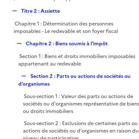
i
é
l
e
R
Titre 2 : Assiette
p
i
r
e
l
e
Chapitre 1 : Détermination des personnes
p
i
r
imposables - Le redevable et son foyer fiscal
l
e
i
r
R
Chapitre 2 : Biens soumis à l'impôt
e
e
r
Section 1 : Biens et droits immobiliers imposables
p
appartenant au redevable
l
i
R
Section 2 : Parts ou actions de sociétés ou
e
e
d’organismes
r
p
Sous-section 1 : Valeur des parts ou actions de
l
sociétés ou d'organismes représentative de bien
i
ou droits immobiliers
e
r
Sous-section 2 : Exclusions de certaines parts ou
actions de sociétés ou d'organismes en raison du
niveau de participation