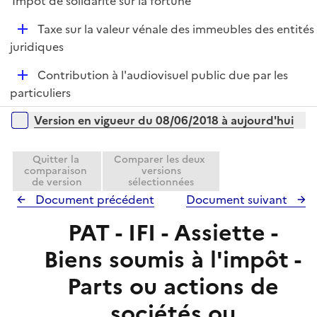
Impôt de solidarité sur la fortune
p
i
r
l
e
D
Taxe sur la valeur vénale des immeubles des entités
i
r
é
juridiques
e
p
r
D
Contribution à l'audiovisuel public due par les
l
é
particuliers
i
p
e
Versions sur la période
Version en vigueur du 08/06/2018 à aujourd'hui
l
r
i
e
Quitter la
Comparer les deux
comparaison
versions
r
de version
sélectionnées
Document précédent
Document suivant
PAT - IFI - Assiette -
Biens soumis à l'impôt -
Parts ou actions de
sociétés ou