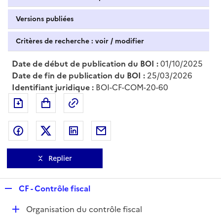
Versions publiées
Critères de recherche : voir / modifier
Date de début de publication du BOI :
01/10/2025
Date de fin de publication du BOI :
25/03/2026
Identifiant juridique :
BOI-CF-COM-20-60
Exporter le document au format pdf
Permalien : adresse web de ce doc
Partager sur Facebook
Partager sur Twitter
Partager sur LinkedIn
Partager par messagerie
Replier
R
CF - Contrôle fiscal
e
D
Organisation du contrôle fiscal
p
é