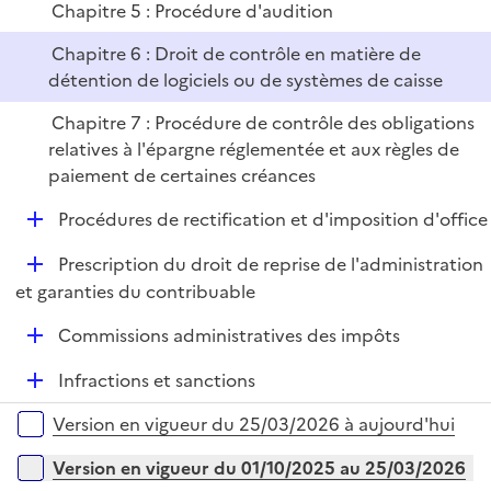
Chapitre 5 : Procédure d'audition
Chapitre 6 : Droit de contrôle en matière de
détention de logiciels ou de systèmes de caisse
Chapitre 7 : Procédure de contrôle des obligations
relatives à l'épargne réglementée et aux règles de
paiement de certaines créances
D
Procédures de rectification et d'imposition d'office
é
D
Prescription du droit de reprise de l'administration
p
é
et garanties du contribuable
l
p
i
D
Commissions administratives des impôts
l
e
é
i
r
D
Infractions et sanctions
p
e
é
l
r
Versions sur la période
Version en vigueur du 25/03/2026 à aujourd'hui
p
i
l
e
Version en vigueur du 01/10/2025 au 25/03/2026
i