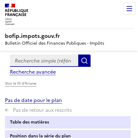
RÉPUBLIQUE
FRANÇAISE
bofip.impots.gouv.fr
Bulletin Officiel des Finances Publiques - Impôts
Recherche simple (références, mots clés, partie du titre
Formulaire
Rechercher
de
Recherche avancée
recherche
Voir le fil d'Ariane
Pas de date pour le plan
Pas de retour aux rescrits
Table des matières
Position dans la série du plan