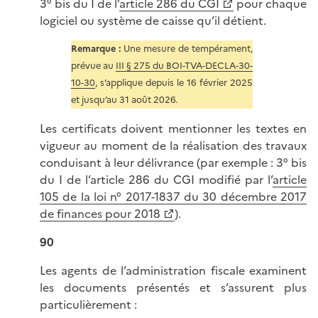
3° bis du I de l’
article 286 du CGI
pour chaque
logiciel ou système de caisse qu’il détient.
Remarque :
Une mesure de tempérament,
prévue au
III § 275 du BOI-TVA-DECLA-30-
10-30
, s’applique depuis le 16 février 2025
et jusqu’au 31 août 2026.
Les certificats doivent mentionner les textes en
vigueur au moment de la réalisation des travaux
conduisant à leur délivrance (par exemple : 3° bis
du I de l’article 286 du CGI modifié par l’
article
105 de la loi n° 2017-1837 du 30 décembre 2017
de finances pour 2018
).
90
Les agents de l’administration fiscale examinent
les documents présentés et s’assurent plus
particulièrement :