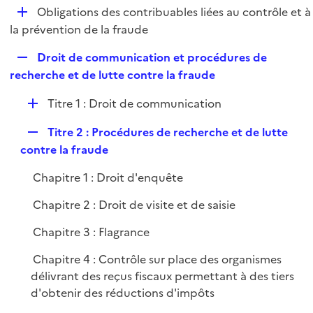
l
D
Obligations des contribuables liées au contrôle et à
p
i
é
la prévention de la fraude
l
e
p
i
r
R
Droit de communication et procédures de
l
e
e
recherche et de lutte contre la fraude
i
r
p
e
D
Titre 1 : Droit de communication
l
r
é
i
R
Titre 2 : Procédures de recherche et de lutte
p
e
e
contre la fraude
l
r
p
i
Chapitre 1 : Droit d'enquête
l
e
i
r
Chapitre 2 : Droit de visite et de saisie
e
Chapitre 3 : Flagrance
r
Chapitre 4 : Contrôle sur place des organismes
délivrant des reçus fiscaux permettant à des tiers
d'obtenir des réductions d'impôts