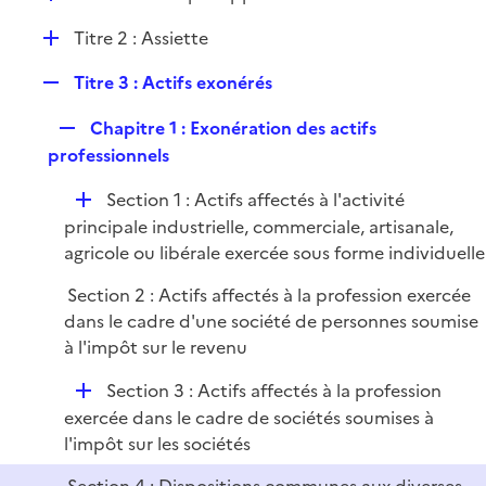
i
é
l
e
D
Titre 2 : Assiette
p
i
r
é
l
e
R
Titre 3 : Actifs exonérés
p
i
r
e
l
e
R
Chapitre 1 : Exonération des actifs
p
i
r
e
professionnels
l
e
p
i
r
D
Section 1 : Actifs affectés à l'activité
l
e
é
principale industrielle, commerciale, artisanale,
i
r
p
agricole ou libérale exercée sous forme individuelle
e
l
r
Section 2 : Actifs affectés à la profession exercée
i
dans le cadre d'une société de personnes soumise
e
à l'impôt sur le revenu
r
D
Section 3 : Actifs affectés à la profession
é
exercée dans le cadre de sociétés soumises à
p
l'impôt sur les sociétés
l