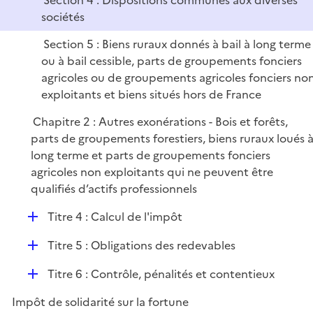
Section 4 : Dispositions communes aux diverses
i
sociétés
e
r
Section 5 : Biens ruraux donnés à bail à long terme
ou à bail cessible, parts de groupements fonciers
agricoles ou de groupements agricoles fonciers no
exploitants et biens situés hors de France
Chapitre 2 : Autres exonérations - Bois et forêts,
parts de groupements forestiers, biens ruraux loués 
long terme et parts de groupements fonciers
agricoles non exploitants qui ne peuvent être
qualifiés d’actifs professionnels
D
Titre 4 : Calcul de l'impôt
é
D
Titre 5 : Obligations des redevables
p
é
l
D
Titre 6 : Contrôle, pénalités et contentieux
p
i
é
l
e
Impôt de solidarité sur la fortune
p
i