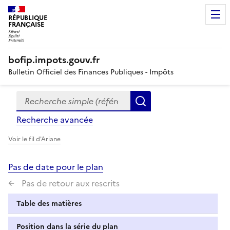
RÉPUBLIQUE
FRANÇAISE
bofip.impots.gouv.fr
Bulletin Officiel des Finances Publiques - Impôts
Recherche simple (références, mots clés, partie du titre
Formulaire
Rechercher
de
Recherche avancée
recherche
Voir le fil d'Ariane
Pas de date pour le plan
Pas de retour aux rescrits
Table des matières
Position dans la série du plan