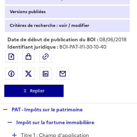
Versions publiées
Critères de recherche : voir / modifier
Date de début de publication du BOI :
08/06/2018
Identifiant juridique :
BOI-PAT-IFI-30-10-40
Exporter le document au format pdf
Permalien : adresse web de ce doc
Partager sur Facebook
Partager sur Twitter
Partager sur LinkedIn
Partager par messagerie
Replier
R
PAT - Impôts sur le patrimoine
e
R
Impôt sur la fortune immobilière
p
e
l
D
Titre 1 : Champ d'application
p