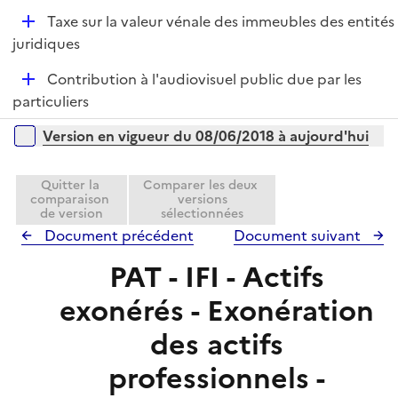
r
l
e
D
Taxe sur la valeur vénale des immeubles des entités
i
r
é
juridiques
e
p
r
D
Contribution à l'audiovisuel public due par les
l
é
particuliers
i
p
e
Versions sur la période
Version en vigueur du 08/06/2018 à aujourd'hui
l
r
i
e
Quitter la
Comparer les deux
comparaison
versions
r
de version
sélectionnées
Document précédent
Document suivant
PAT - IFI - Actifs
exonérés - Exonération
des actifs
professionnels -