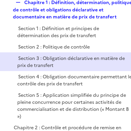
R
Chapitre 1 : Définition, détermination, politiqu
l
e
de contrôle et obligations déclarative et
i
p
documentaire en matière de prix de transfert
e
l
r
Section 1 : Définition et principes de
i
détermination des prix de transfert
e
r
Section 2 : Politique de contrôle
Section 3 : Obligation déclarative en matière de
prix de transfert
Section 4 : Obligation documentaire permettant l
contrôle des prix de transfert
Section 5 : Application simplifiée du principe de
pleine concurrence pour certaines activités de
commercialisation et de distribution (« Montant B
»)
Chapitre 2 : Contrôle et procédure de remise en