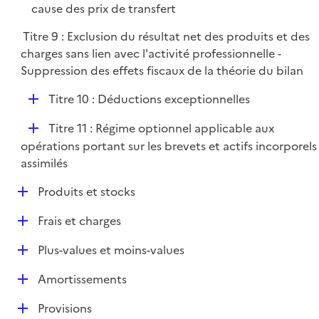
cause des prix de transfert
Titre 9 : Exclusion du résultat net des produits et des
charges sans lien avec l'activité professionnelle -
Suppression des effets fiscaux de la théorie du bilan
D
Titre 10 : Déductions exceptionnelles
é
D
Titre 11 : Régime optionnel applicable aux
p
é
opérations portant sur les brevets et actifs incorporels
l
p
assimilés
i
l
e
D
Produits et stocks
i
r
é
e
D
Frais et charges
p
r
é
l
D
Plus-values et moins-values
p
i
é
l
e
D
Amortissements
p
i
r
é
l
e
D
Provisions
p
i