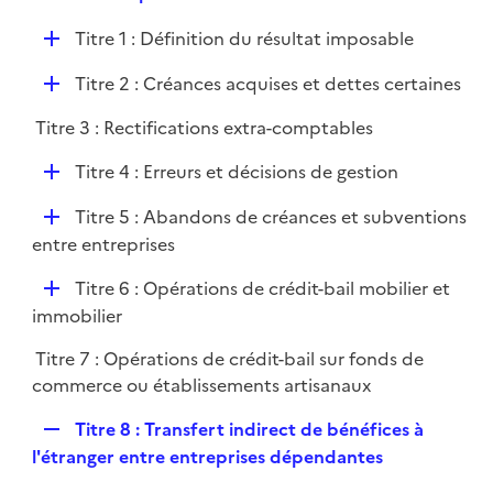
i
e
l
e
D
Titre 1 : Définition du résultat imposable
p
i
r
é
l
e
D
Titre 2 : Créances acquises et dettes certaines
p
i
r
é
l
e
Titre 3 : Rectifications extra-comptables
p
i
r
l
e
D
Titre 4 : Erreurs et décisions de gestion
i
r
é
e
D
Titre 5 : Abandons de créances et subventions
p
r
é
entre entreprises
l
p
i
D
Titre 6 : Opérations de crédit-bail mobilier et
l
e
é
immobilier
i
r
p
e
Titre 7 : Opérations de crédit-bail sur fonds de
l
r
commerce ou établissements artisanaux
i
e
R
Titre 8 : Transfert indirect de bénéfices à
r
e
l'étranger entre entreprises dépendantes
p