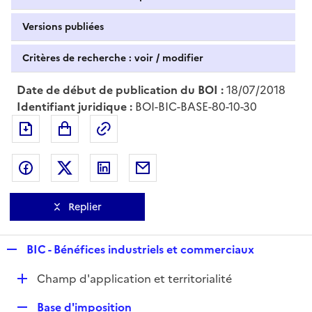
Versions publiées
Critères de recherche : voir / modifier
Date de début de publication du BOI :
18/07/2018
Identifiant juridique :
BOI-BIC-BASE-80-10-30
Exporter le document au format pdf
Permalien : adresse web de ce doc
Partager sur Facebook
Partager sur Twitter
Partager sur LinkedIn
Partager par messagerie
Replier
R
BIC - Bénéfices industriels et commerciaux
e
D
Champ d'application et territorialité
p
é
l
R
Base d'imposition
p