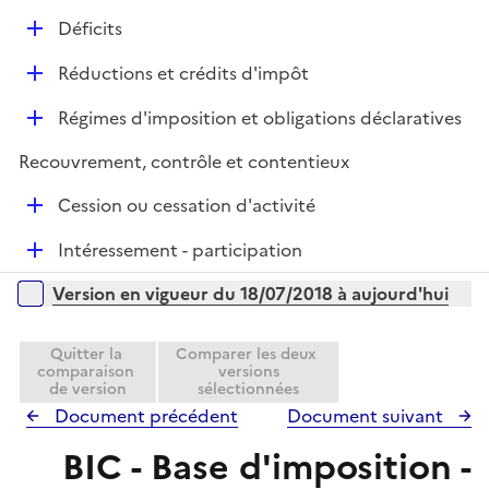
r
é
l
e
D
Déficits
p
i
r
é
l
e
D
Réductions et crédits d'impôt
p
i
r
é
l
e
D
Régimes d'imposition et obligations déclaratives
p
i
r
é
l
e
Recouvrement, contrôle et contentieux
p
i
r
l
e
D
Cession ou cessation d'activité
i
r
é
e
D
Intéressement - participation
p
r
é
l
Versions sur la période
Version en vigueur du 18/07/2018 à aujourd'hui
p
i
l
e
i
Quitter la
Comparer les deux
r
comparaison
versions
e
de version
sélectionnées
r
Document précédent
Document suivant
BIC - Base d'imposition -