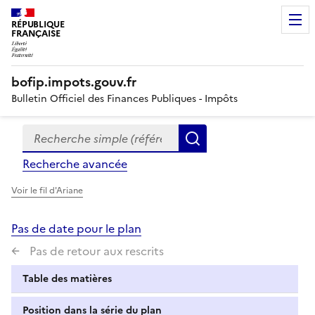
RÉPUBLIQUE
FRANÇAISE
bofip.impots.gouv.fr
Bulletin Officiel des Finances Publiques - Impôts
Recherche simple (références, mots clés, partie du titre
Formulaire
Rechercher
de
Recherche avancée
recherche
Voir le fil d'Ariane
Pas de date pour le plan
Pas de retour aux rescrits
Table des matières
Position dans la série du plan