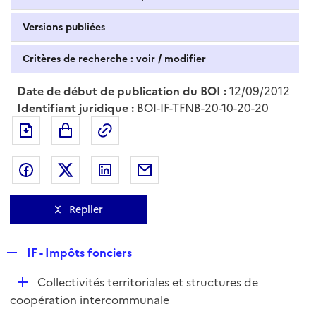
Versions publiées
Critères de recherche : voir / modifier
Date de début de publication du BOI :
12/09/2012
Identifiant juridique :
BOI-IF-TFNB-20-10-20-20
Exporter le document au format pdf
Permalien : adresse web de ce doc
Partager sur Facebook
Partager sur Twitter
Partager sur LinkedIn
Partager par messagerie
Replier
R
IF - Impôts fonciers
e
D
Collectivités territoriales et structures de
p
é
coopération intercommunale
l
p