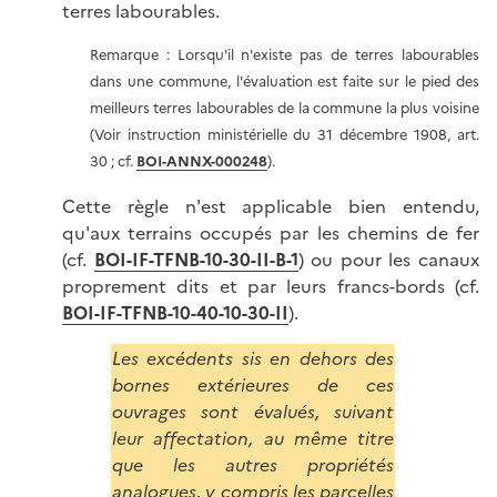
terres labourables.
Remarque : Lorsqu'il n'existe pas de terres labourables
dans une commune, l'évaluation est faite sur le pied des
meilleurs terres labourables de la commune la plus voisine
(Voir instruction ministérielle du 31 décembre 1908, art.
30 ; cf.
BOI-ANNX-000248
).
Cette règle n'est applicable bien entendu,
qu'aux terrains occupés par les chemins de fer
(cf.
BOI-IF-TFNB-10-30-II-B-1
) ou pour les canaux
proprement dits et par leurs francs-bords (cf.
BOI-IF-TFNB-10-40-10-30-II
).
Les excédents sis en dehors des
bornes extérieures de ces
ouvrages sont évalués, suivant
leur affectation, au même titre
que les autres propriétés
analogues, y compris les parcelles