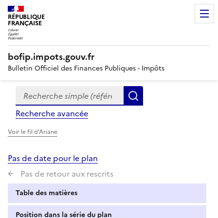
RÉPUBLIQUE
FRANÇAISE
bofip.impots.gouv.fr
Bulletin Officiel des Finances Publiques - Impôts
Recherche simple (références, mots clés, partie du titre
Formulaire
Rechercher
de
Recherche avancée
recherche
Voir le fil d'Ariane
Pas de date pour le plan
Pas de retour aux rescrits
Table des matières
Position dans la série du plan