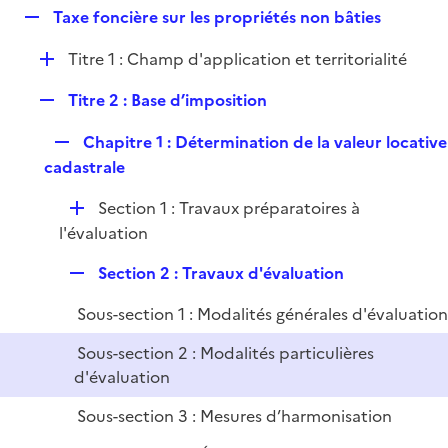
i
R
Taxe foncière sur les propriétés non bâties
l
e
e
i
r
D
Titre 1 : Champ d'application et territorialité
p
e
é
l
r
R
Titre 2 : Base d’imposition
p
i
e
l
e
R
Chapitre 1 : Détermination de la valeur locative
p
i
r
e
cadastrale
l
e
p
i
r
D
Section 1 : Travaux préparatoires à
l
e
é
l'évaluation
i
r
p
e
R
Section 2 : Travaux d'évaluation
l
r
e
i
Sous-section 1 : Modalités générales d'évaluatio
p
e
l
r
Sous-section 2 : Modalités particulières
i
d'évaluation
e
Sous-section 3 : Mesures d’harmonisation
r