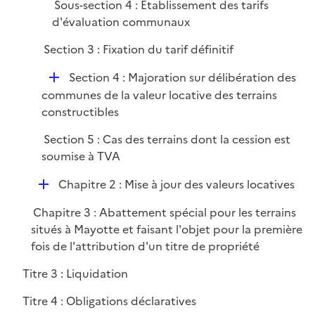
Sous-section 4 : Établissement des tarifs
d'évaluation communaux
Section 3 : Fixation du tarif définitif
D
Section 4 : Majoration sur délibération des
é
communes de la valeur locative des terrains
p
constructibles
l
Section 5 : Cas des terrains dont la cession est
i
soumise à TVA
e
r
D
Chapitre 2 : Mise à jour des valeurs locatives
é
Chapitre 3 : Abattement spécial pour les terrains
p
situés à Mayotte et faisant l'objet pour la première
l
fois de l'attribution d'un titre de propriété
i
e
Titre 3 : Liquidation
r
Titre 4 : Obligations déclaratives