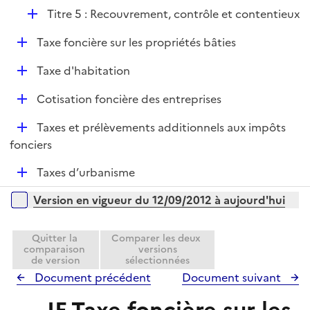
D
Titre 5 : Recouvrement, contrôle et contentieux
é
D
Taxe foncière sur les propriétés bâties
p
é
l
D
Taxe d'habitation
p
i
é
l
e
D
Cotisation foncière des entreprises
p
i
r
é
l
e
D
Taxes et prélèvements additionnels aux impôts
p
i
r
é
fonciers
l
e
p
i
r
D
Taxes d’urbanisme
l
e
é
i
r
Versions sur la période
Version en vigueur du 12/09/2012 à aujourd'hui
p
e
l
r
i
Quitter la
Comparer les deux
comparaison
versions
e
de version
sélectionnées
r
Document précédent
Document suivant