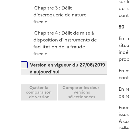
sur 
Chapitre 3 : Délit
du c
d'escroquerie de nature
cont
fiscale
50
Chapitre 4 : Délit de mise à
En m
disposition d'instruments de
situ
facilitation de la fraude
indé
fiscale
prop
Versions sur la période
Version en vigueur du 27/06/2019
En m
à aujourd'hui
cont
Quitter la
Comparer les deux
En r
comparaison
versions
de r
de version
sélectionnées
Pour
issu
A co
cell