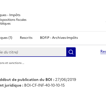
iques - Impôts
ispositions fiscales
ubliques
ques (1)
Rescrits
BOFiP - Archives-Impôts
du titre)
Re
Rechercher
ions et sanctions …
début de publication du BOI :
27/06/2019
nt juridique :
BOI-CF-INF-40-10-10-15