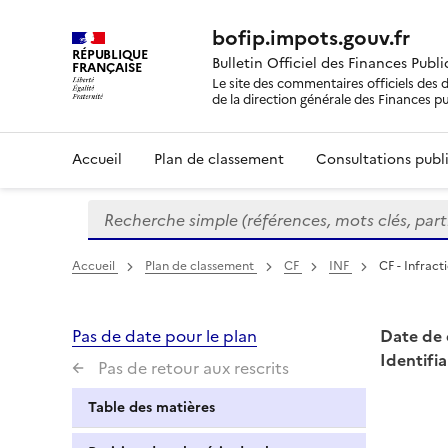
bofip.impots.gouv.fr
RÉPUBLIQUE
Bulletin Officiel des Finances Publ
FRANÇAISE
Le site des commentaires officiels des d
de la direction générale des Finances p
Accueil
Plan de classement
Consultations publi
Recherche simple (références, mots clés, partie 
Formulaire
de
recherche
Accueil
Plan de classement
CF
INF
CF - Infract
Pas de date pour le plan
Date de 
Identifia
Pas de retour aux rescrits
Table des matières