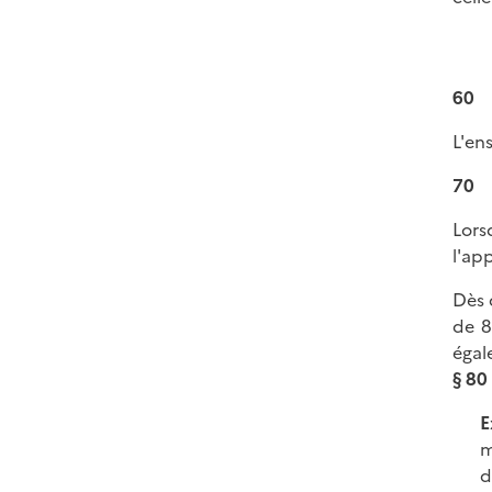
60
L'en
70
Lors
l'ap
Dès 
de 8
égal
§ 80
E
m
d