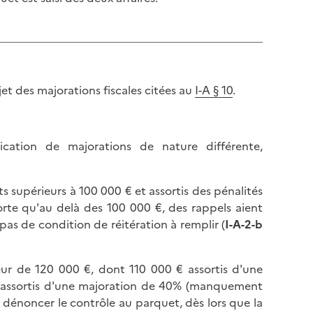
l
p
a
a
p
g
a
e
g
e
bjet des majorations fiscales citées au
I-A § 10
.
cation de majorations de nature différente,
 supérieurs à 100 000 € et assortis des pénalités
rte qu'au delà des 100 000 €, des rappels aient
pas de condition de réitération à remplir (
I-A-2-b
ur de 120 000 €, dont 110 000 € assortis d'une
 assortis d'une majoration de 40% (manquement
r dénoncer le contrôle au parquet, dès lors que la