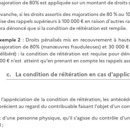
ajoration de 80% est appliquée sur un montant de droits s
evanche, si les droits assortis des majorations de 80 % ou 1
lise des rappels supérieurs à 100 000 € en raison d'autres r
era dénoncé que si la condition de réitération est remplie.
xemple 2
: Droits pénalisés mis en recouvrement à haut
ajoration de 80% (manœuvres frauduleuses) et 30 000 €
élibéré) : la condition de réitération est requise pour dé
00 € n'est atteint qu'en prenant en compte les rappels ass
c. La condition de réitération en cas d'appli
 l'appréciation de la condition de réitération, les antécéd
précient au regard du contribuable faisant l'objet d'un con
it d'une personne physique, qu'il s'agisse du contrôle d'un
 ;