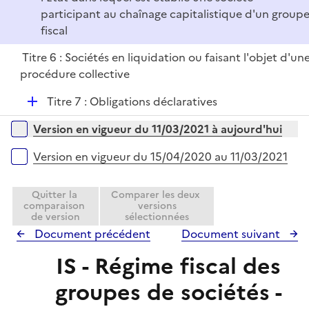
participant au chaînage capitalistique d'un group
fiscal
Titre 6 : Sociétés en liquidation ou faisant l'objet d'un
procédure collective
D
Titre 7 : Obligations déclaratives
é
Versions sur la période
Version en vigueur du 11/03/2021 à aujourd'hui
p
l
Version en vigueur du 15/04/2020 au 11/03/2021
i
e
Quitter la
Comparer les deux
r
comparaison
versions
de version
sélectionnées
Document précédent
Document suivant
IS - Régime fiscal des
groupes de sociétés -