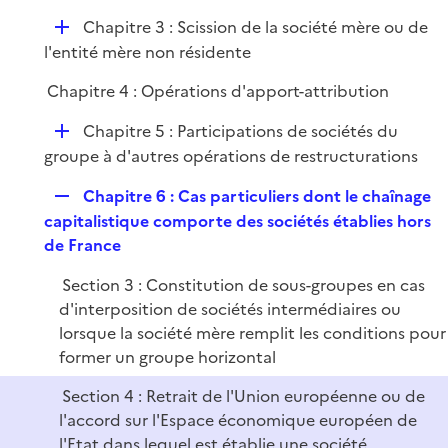
l
D
Chapitre 3 : Scission de la société mère ou de
i
é
l'entité mère non résidente
e
p
r
Chapitre 4 : Opérations d'apport-attribution
l
i
D
Chapitre 5 : Participations de sociétés du
e
é
groupe à d'autres opérations de restructurations
r
p
R
Chapitre 6 : Cas particuliers dont le chaînage
l
e
capitalistique comporte des sociétés établies hors
i
p
de France
e
l
r
Section 3 : Constitution de sous-groupes en cas
i
d'interposition de sociétés intermédiaires ou
e
lorsque la société mère remplit les conditions pour
r
former un groupe horizontal
Section 4 : Retrait de l'Union européenne ou de
l'accord sur l'Espace économique européen de
l'Etat dans lequel est établie une société