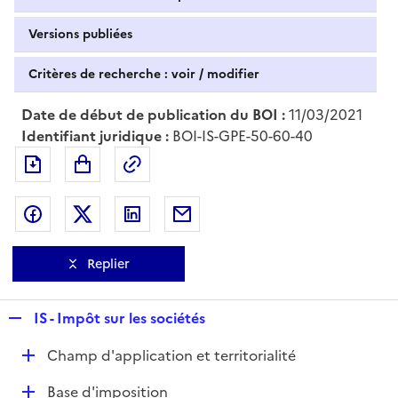
Versions publiées
Critères de recherche : voir / modifier
Date de début de publication du BOI :
11/03/2021
Identifiant juridique :
BOI-IS-GPE-50-60-40
Exporter le document au format pdf
Permalien : adresse web de ce doc
Partager sur Facebook
Partager sur Twitter
Partager sur LinkedIn
Partager par messagerie
Replier
R
IS - Impôt sur les sociétés
e
D
Champ d'application et territorialité
p
é
l
D
Base d'imposition
p