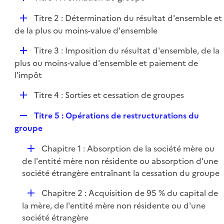
p
i
r
é
l
e
D
Titre 2 : Détermination du résultat d'ensemble et
p
i
r
é
de la plus ou moins-value d'ensemble
l
e
p
i
r
D
Titre 3 : Imposition du résultat d'ensemble, de la
l
e
é
plus ou moins-value d'ensemble et paiement de
i
r
p
l'impôt
e
l
r
D
Titre 4 : Sorties et cessation de groupes
i
é
e
R
Titre 5 : Opérations de restructurations du
p
r
e
groupe
l
p
i
D
Chapitre 1 : Absorption de la société mère ou
l
e
é
de l'entité mère non résidente ou absorption d'une
i
r
p
société étrangère entraînant la cessation du groupe
e
l
r
D
Chapitre 2 : Acquisition de 95 % du capital de
i
é
la mère, de l'entité mère non résidente ou d'une
e
p
société étrangère
r