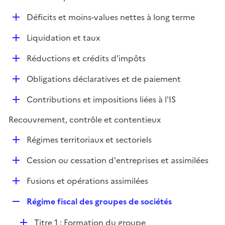
i
é
l
e
D
Déficits et moins-values nettes à long terme
p
i
r
é
l
e
D
Liquidation et taux
p
i
r
é
l
e
D
Réductions et crédits d'impôts
p
i
r
é
l
e
D
Obligations déclaratives et de paiement
p
i
r
é
l
e
D
Contributions et impositions liées à l'IS
p
i
r
é
l
e
Recouvrement, contrôle et contentieux
p
i
r
l
e
D
Régimes territoriaux et sectoriels
i
r
é
e
D
Cession ou cessation d'entreprises et assimilées
p
r
é
l
D
Fusions et opérations assimilées
p
i
é
l
e
R
Régime fiscal des groupes de sociétés
p
i
r
e
l
e
D
Titre 1 : Formation du groupe