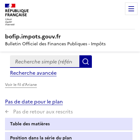
RÉPUBLIQUE
FRANÇAISE
bofip.impots.gouv.fr
Bulletin Officiel des Finances Publiques - Impôts
Recherche simple (références, mots clés, partie du titre
Formulaire
Rechercher
de
Recherche avancée
recherche
Voir le fil d'Ariane
Pas de date pour le plan
Pas de retour aux rescrits
Table des matières
Position dans la série du plan