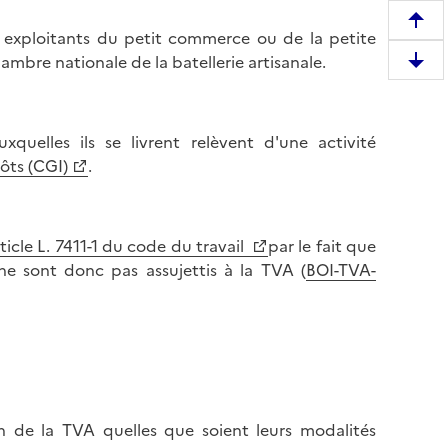
R
s exploitants du petit commerce ou de la petite
e
Chambre nationale de la batellerie artisanale.
D
m
e
o
s
n
xquelles ils se livrent relèvent d'une activité
c
t
ôts (CGI)
.
e
e
n
r
d
e
r
ticle L. 7411-1 du code du travail
par le fait que
n
e
ne sont donc pas assujettis à la TVA (
BOI-TVA-
h
e
a
n
u
b
t
a
d
s
e
d
l
on de la TVA quelles que soient leurs modalités
e
a