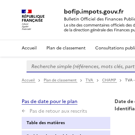
bofip.impots.gouv.fr
RÉPUBLIQUE
Bulletin Officiel des Finances Publ
FRANÇAISE
Le site des commentaires officiels des d
de la direction générale des Finances p
Accueil
Plan de classement
Consultations publi
Recherche simple (références, mots clés, partie 
Formulaire
de
recherche
Accueil
Plan de classement
TVA
CHAMP
TVA -
Pas de date pour le plan
Date de 
Identifia
Pas de retour aux rescrits
Table des matières