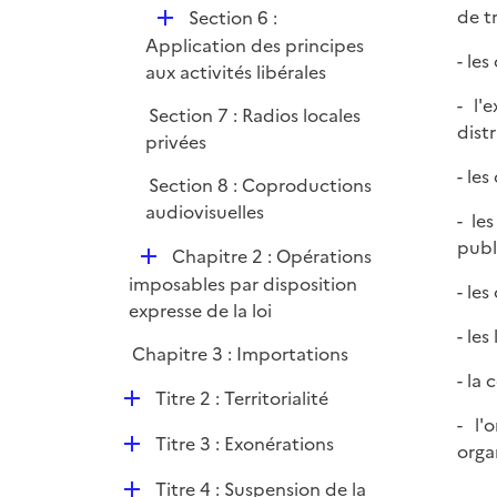
D
de t
Section 6 :
e
é
Application des principes
r
- le
p
aux activités libérales
l
- l'
Section 7 : Radios locales
i
distr
privées
e
r
- le
Section 8 : Coproductions
audiovisuelles
- le
publ
D
Chapitre 2 : Opérations
é
imposables par disposition
- le
p
expresse de la loi
l
- le
Chapitre 3 : Importations
i
- la
e
D
Titre 2 : Territorialité
r
é
- l'
D
Titre 3 : Exonérations
p
orga
é
l
D
Titre 4 : Suspension de la
p