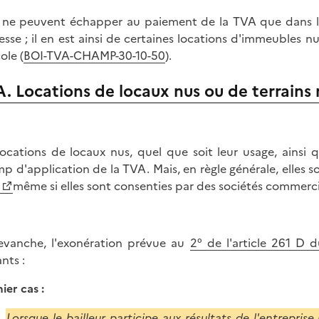
s ne peuvent échapper au paiement de la TVA que dans la
esse ; il en est ainsi de certaines locations d'immeubles n
ole (
BOI-TVA-CHAMP-30-10-50
).
A. Locations de locaux nus ou de terrain
locations de locaux nus, quel que soit leur usage, ainsi 
p d'application de la TVA. Mais, en règle générale, elles 
même si elles sont consenties par des sociétés commerci
evanche, l'exonération prévue au
2° de l'article 261 D 
nts :
ier cas :
Lorsque le bailleur participe aux résultats de l'entreprise 