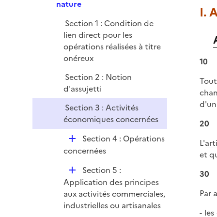
p
nature
e
I. 
l
r
Section 1 : Condition de
i
lien direct pour les
e
opérations réalisées à titre
r
onéreux
10
Section 2 : Notion
Tout
d'assujetti
cham
d'un
Section 3 : Activités
économiques concernées
20
D
Section 4 : Opérations
L'
art
é
concernées
et q
p
D
Section 5 :
l
30
é
Application des principes
i
p
Par 
aux activités commerciales,
e
l
industrielles ou artisanales
r
- le
i