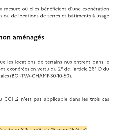
 mesure où elles bénéficient d'une exonération
us ou de locations de terres et bâtiments à usage
s non aménagés
que les locations de terrains nus entrent dans le
sont exonérées en vertu du
2° de l'article 261 D du
ales (
BOI-TVA-CHAMP-30-10-50
).
du CGI
n'est pas applicable dans les trois cas
locataire (
CE, arrêt du 13 mars 1974, n°