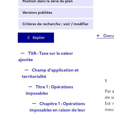
Position dans la série du plan
Versions publiées
Critères de recherche : voir / modifier
Docu
Replier
R
TVA - Taxe sur la valeur
e
ajoutée
p
R
Champ d'application et
l
e
territorialité
i
1
p
e
R
Titre 1 : Opérations
l
r
Par 
e
imposables
i
de s
p
e
R
Est 
Chapitre 1 : Opérations
l
r
e
meub
imposables en raison de leur
i