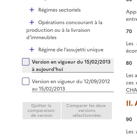
é
D
Régimes sectoriels
Appa
p
é
entr
l
D
Opérations concourant à la
p
i
é
production ou à la livraison
70
l
e
p
d'immeubles
i
r
Les 
l
e
D
Régime de l’assujetti unique
écon
i
r
é
e
Versions sur la période
Version en vigueur du 15/02/2013
80
p
r
à aujourd'hui
l
Les a
i
Version en vigueur du 12/09/2012
ces 
e
au 15/02/2013
CHAM
r
II.
Quitter la
Comparer les deux
comparaison
versions
de version
sélectionnées
90
Les 