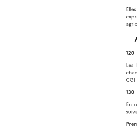
Elle
expr
agric
120
Les 
cham
CGI
130
En r
suiva
Prem