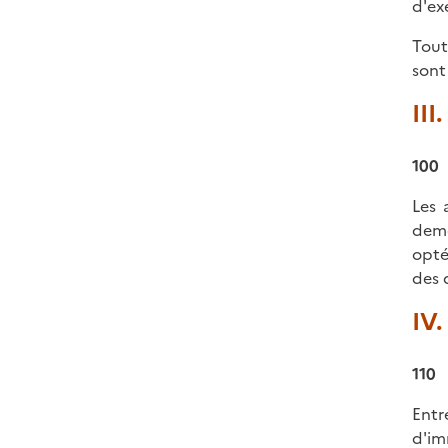
d'ex
Tout
sont
III
100
Les 
deme
opté
des d
IV.
110
Entr
d'im