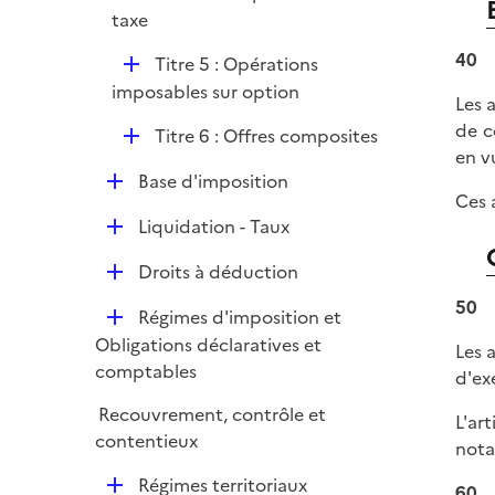
i
é
taxe
l
e
p
i
r
40
D
Titre 5 : Opérations
l
e
é
imposables sur option
i
Les 
r
p
e
de c
D
Titre 6 : Offres composites
l
r
en v
é
i
D
Base d'imposition
p
e
Ces 
é
l
r
D
Liquidation - Taux
p
i
é
l
e
D
Droits à déduction
p
i
r
é
l
50
e
D
Régimes d'imposition et
p
i
r
é
Obligations déclaratives et
l
Les 
e
p
comptables
i
d'ex
r
l
e
Recouvrement, contrôle et
L'ar
i
r
contentieux
nota
e
r
D
Régimes territoriaux
60