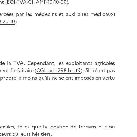
t (
BOI-TVA-CHAMP-10-10-60
).
l
p
a
a
xercées par les médecins et auxiliaires médicaux)
p
g
-20-10
).
a
e
g
e
de la TVA. Cependant, les exploitants agricoles
nt forfaitaire (
CGI, art. 298 bis
) s'ils n'ont pas
 propre, à moins qu'ils ne soient imposés en vertu
iviles, telles que la location de terrains nus ou
urs ou leurs héritiers.