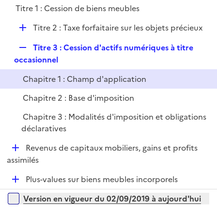
i
Titre 1 : Cession de biens meubles
l
e
i
r
D
Titre 2 : Taxe forfaitaire sur les objets précieux
e
é
r
R
Titre 3 : Cession d'actifs numériques à titre
p
e
occasionnel
l
p
i
Chapitre 1 : Champ d'application
l
e
i
r
Chapitre 2 : Base d'imposition
e
Chapitre 3 : Modalités d'imposition et obligations
r
déclaratives
D
Revenus de capitaux mobiliers, gains et profits
é
assimilés
p
D
Plus-values sur biens meubles incorporels
l
é
i
Versions sur la période
Version en vigueur du 02/09/2019 à aujourd'hui
p
e
l