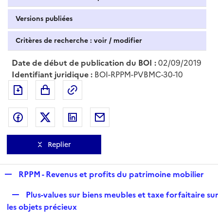
Versions publiées
Critères de recherche : voir / modifier
Date de début de publication du BOI :
02/09/2019
Identifiant juridique :
BOI-RPPM-PVBMC-30-10
Exporter le document au format pdf
Permalien : adresse web de ce doc
Partager sur Facebook
Partager sur Twitter
Partager sur LinkedIn
Partager par messagerie
Replier
R
RPPM - Revenus et profits du patrimoine mobilier
e
R
Plus-values sur biens meubles et taxe forfaitaire su
p
e
les objets précieux
l
p