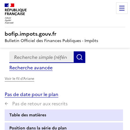
RÉPUBLIQUE
FRANÇAISE
bofip.impots.gouv.fr
Bulletin Officiel des Finances Publiques - Impôts
Recherche simple (références, mots clés, partie du titre
Formulaire
Rechercher
de
Recherche avancée
recherche
Voir le fil d'Ariane
Pas de date pour le plan
Pas de retour aux rescrits
Table des matières
Position dans la série du plan