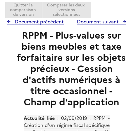
r
i
Quitter la
Comparer les deux
comparaison
versions
e
de version
sélectionnées
r
Document précédent
Document suivant
RPPM - Plus-values sur
biens meubles et taxe
forfaitaire sur les objets
précieux - Cession
d'actifs numériques à
titre occasionnel -
Champ d'application
Actualité liée
:
02/09/2019 : RPPM -
Création d'un régime fiscal spécifique