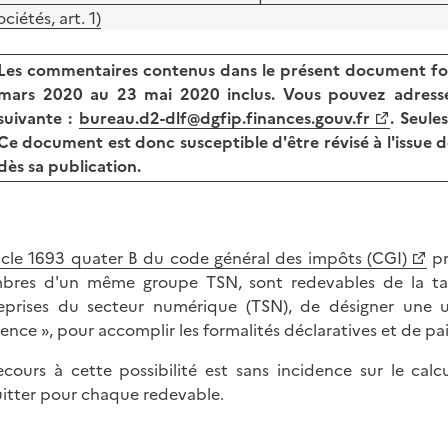
ociétés, art. 1)
Les commentaires contenus dans le présent document fon
mars 2020 au 23 mai 2020 inclus. Vous pouvez adresse
suivante :
bureau.d2-dlf@dgfip.finances.gouv.fr
. Seule
Ce document est donc susceptible d'être révisé à l'issue d
dès sa publication.
icle 1693 quater B du code général des impôts (CGI)
pr
res d'un même groupe TSN, sont redevables de la taxe 
eprises du secteur numérique (TSN), de désigner une 
rence », pour accomplir les formalités déclaratives et de pa
ecours à cette possibilité est sans incidence sur le ca
itter pour chaque redevable.