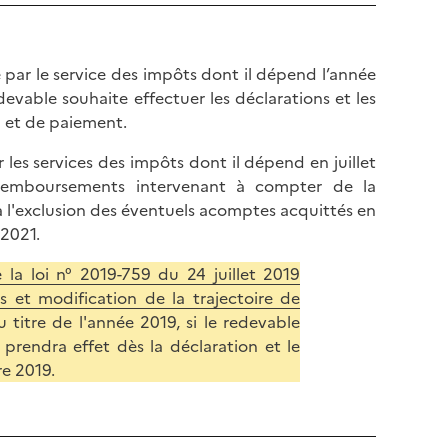
l
p
a
a
p
g
par le service des impôts dont il dépend l’année
a
e
devable souhaite effectuer les déclarations et les
g
 et de paiement.
e
es services des impôts dont il dépend en juillet
 remboursements intervenant à compter de la
 à l'exclusion des éventuels acomptes acquittés en
 2021.
la loi n° 2019-759 du 24 juillet 2019
s et modification de la trajectoire de
u titre de l'année 2019, si le redevable
 prendra effet dès la déclaration et le
e 2019.