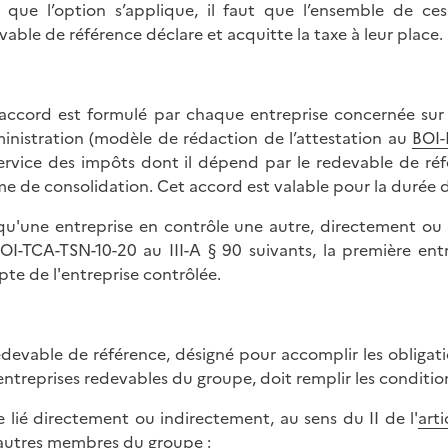
 que l’option s’applique, il faut que l’ensemble de c
vable de référence déclare et acquitte la taxe à leur place.
accord est formulé par chaque entreprise concernée sur
ministration (modèle de rédaction de l’attestation au
BOI
ervice des impôts dont il dépend par le redevable de réfé
me de consolidation. Cet accord est valable pour la durée d
qu'une entreprise en contrôle une autre, directement ou
OI-TCA-TSN-10-20 au III-A § 90 suivants, la première en
te de l'entreprise contrôlée.
edevable de référence, désigné pour accomplir les obligat
entreprises redevables du groupe, doit remplir les condition
re lié directement ou indirectement, au sens du II de l'
art
autres membres du groupe ;