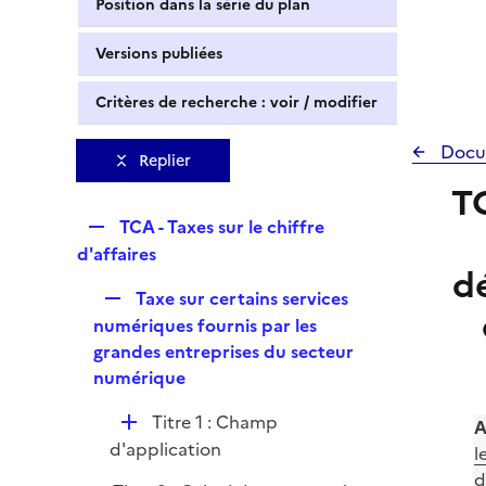
Position dans la série du plan
Versions publiées
Critères de recherche : voir / modifier
Docu
Replier
TC
R
TCA - Taxes sur le chiffre
e
d'affaires
d
p
R
Taxe sur certains services
l
e
numériques fournis par les
i
p
grandes entreprises du secteur
e
l
numérique
r
i
D
Titre 1 : Champ
e
A
é
d'application
r
l
p
d