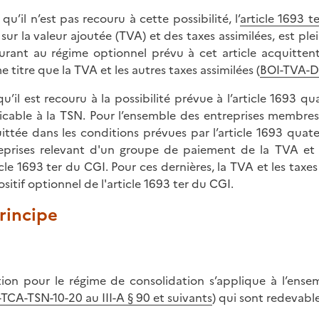
qu’il n’est pas recouru à cette possibilité, l’
article 1693 t
 sur la valeur ajoutée (TVA) et des taxes assimilées, est pl
urant au régime optionnel prévu à cet article acquittent
 titre que la TVA et les autres taxes assimilées (
BOI-TVA-D
qu’il est recouru à la possibilité prévue à l’article 1693 q
icable à la TSN. Pour l’ensemble des entreprises membre
ittée dans les conditions prévues par l’article 1693 quat
eprises relevant d'un groupe de paiement de la TVA et
ticle 1693 ter du CGI. Pour ces dernières, la TVA et les taxe
ositif optionnel de l'article 1693 ter du CGI.
Principe
tion pour le régime de consolidation s’applique à l’en
TCA-TSN-10-20 au III-A § 90 et suivants
) qui sont redevable