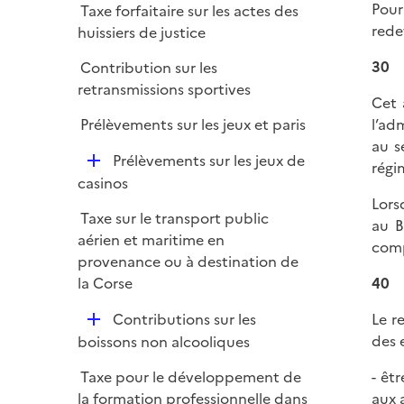
Pour
Taxe forfaitaire sur les actes des
rede
huissiers de justice
30
Contribution sur les
retransmissions sportives
Cet 
Prélèvements sur les jeux et paris
l’ad
au s
D
Prélèvements sur les jeux de
régi
é
casinos
p
Lors
Taxe sur le transport public
l
au B
aérien et maritime en
i
comp
provenance ou à destination de
e
la Corse
40
r
D
Contributions sur les
Le r
é
des 
boissons non alcooliques
p
Taxe pour le développement de
- êt
l
la formation professionnelle dans
aux 