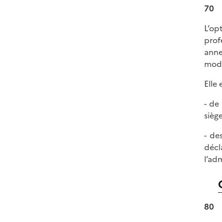
70
L’op
prof
anne
modè
Elle
- de
siège
- de
décl
l’ad
80