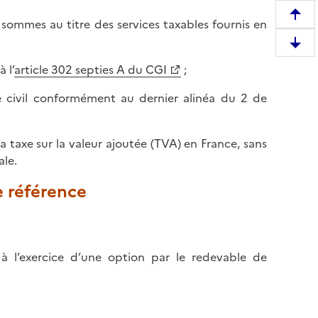
R
s sommes au titre des services taxables fournis en
e
D
m
e
 l’
article 302 septies A du CGI
;
o
s
n
e civil conformément au dernier alinéa du 2 de
c
t
e
e
n
r
a taxe sur la valeur ajoutée (TVA) en France, sans
d
e
ale.
r
n
e
e référence
h
e
a
n
u
b
t
a
à l’exercice d’une option par le redevable de
d
s
e
d
l
e
a