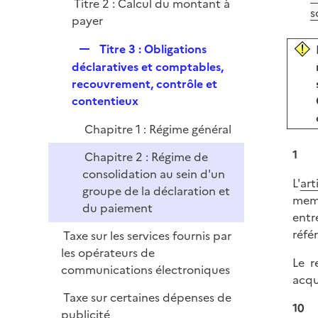
Titre 2 : Calcul du montant à
l
s
payer
i
e
R
Titre 3 : Obligations
r
e
déclaratives et comptables,
p
recouvrement, contrôle et
l
contentieux
i
Chapitre 1 : Régime général
e
r
1
Chapitre 2 : Régime de
consolidation au sein d'un
L'
art
groupe de la déclaration et
memb
du paiement
entr
réfé
Taxe sur les services fournis par
les opérateurs de
Le r
communications électroniques
acqu
Taxe sur certaines dépenses de
10
publicité