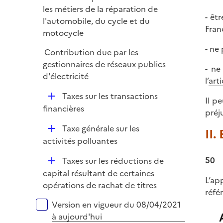
i
les métiers de la réparation de
e
- êt
l'automobile, du cycle et du
r
Fran
motocycle
- ne
Contribution due par les
gestionnaires de réseaux publics
- ne
d'électricité
l’
art
D
Taxes sur les transactions
Il p
é
financières
préj
p
D
Taxe générale sur les
l
II.
é
activités polluantes
i
p
e
D
50
Taxes sur les réductions de
l
r
é
capital résultant de certaines
i
L’ap
p
opérations de rachat de titres
e
réfé
l
r
Versions sur la période
Version en vigueur du 08/04/2021
i
à aujourd'hui
e