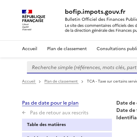
bofip.impots.gouv.fr
RÉPUBLIQUE
Bulletin Officiel des Finances Publ
FRANÇAISE
Le site des commentaires officiels des d
de la direction générale des Finances p
Accueil
Plan de classement
Consultations publi
Recherche simple (références, mots clés, partie 
Formulaire
de
recherche
Accueil
Plan de classement
TCA - Taxe sur certains serv
Pas de date pour le plan
Date de 
Date de 
Pas de retour aux rescrits
Identifia
Table des matières