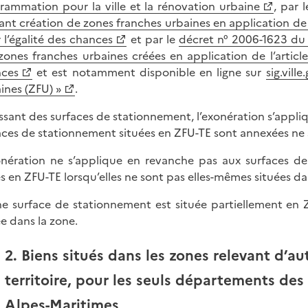
rammation pour la ville et la rénovation urbaine
, par 
ant création de zones franches urbaines en application de l
 l’égalité des chances
et par le
décret n° 2006-1623 du
zones franches urbaines créées en application de l’articl
ces
et est notamment disponible en ligne sur
sig.vill
ines (ZFU) »
.
issant des surfaces de stationnement, l’exonération s’appli
aces de stationnement situées en ZFU-TE sont annexées ne 
onération ne s’applique en revanche pas aux surfaces d
és en ZFU-TE lorsqu’elles ne sont pas elles-mêmes situées da
ne surface de stationnement est située partiellement en Z
ée dans la zone.
2. Biens situés dans les zones relevant d’
territoire, pour les seuls départements de
Alpes-Maritimes