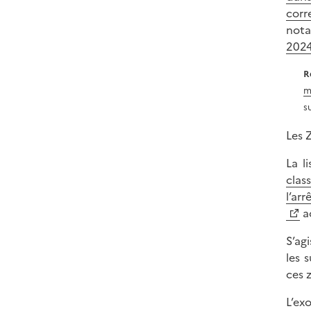
corr
nota
2024
R
m
su
Les 
La l
clas
l’ar
ac
S’ag
les 
ces 
L’ex