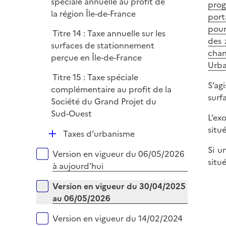
spéciale annuelle au profit de
prog
la région Île-de-France
port
pour
Titre 14 : Taxe annuelle sur les
des 
surfaces de stationnement
chan
perçue en Île-de-France
Urba
Titre 15 : Taxe spéciale
S’ag
complémentaire au profit de la
surf
Société du Grand Projet du
Sud-Ouest
L’ex
situ
D
Taxes d’urbanisme
é
Si u
Versions sur la période
Version en vigueur du 06/05/2026
p
situ
à aujourd'hui
l
i
Version en vigueur du 30/04/2025
e
au 06/05/2026
r
Version en vigueur du 14/02/2024