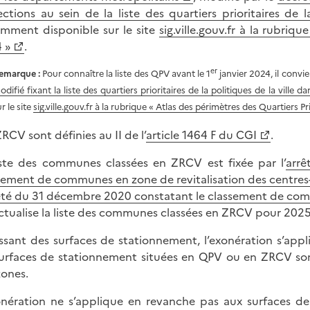
ections au sein de la liste des quartiers prioritaires de
mment disponible sur le site
sig.ville.gouv.fr à la rubriq
 »
.
er
emarque :
Pour connaître la liste des QPV avant le 1
janvier 2024, il convi
odifié fixant la liste des quartiers prioritaires de la politiques de la ville
r le site
sig.ville.gouv.fr à la rubrique « Atlas des périmètres des Quartiers Pr
ZRCV sont définies au II de l’
article 1464 F du CGI
.
iste des communes classées en ZRCV est fixée par l’
arrê
sement de communes en zone de revitalisation des centres-
rêté du 31 décembre 2020 constatant le classement de comm
tualise la liste des communes classées en ZRCV pour 2025
issant des surfaces de stationnement, l’exonération s’app
surfaces de stationnement situées en QPV ou en ZRCV so
zones.
onération ne s’applique en revanche pas aux surfaces d