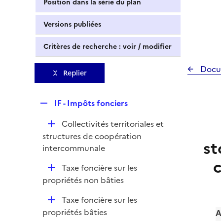
Position dans la série du plan
Versions publiées
Critères de recherche : voir / modifier
Docu
Replier
R
IF - Impôts fonciers
e
D
Collectivités territoriales et
p
é
structures de coopération
l
st
p
intercommunale
i
l
e
D
Taxe foncière sur les
i
r
é
propriétés non bâties
e
p
r
D
Taxe foncière sur les
l
é
propriétés bâties
A
i