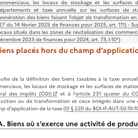
ommerciaux, les locaux de stockage et les surfaces 
épartements et taxe annuelle sur les surfaces de st
xonération des biens faisant l’objet de transformation en
27 du 14 février 2025 de finances pour 2025, art. 111) - S
ocaux situés dans les zones de revitalisation des commerc
écembre 2023 de finances pour 2024, art. 73, I-10°)
Biens placés hors du champ d’applicati
ésulte de la définition des biens taxables à la taxe annue
erciaux, les locaux de stockage et les surfaces de statio
ral des impôts (CGI)
et à l’
article 231 quater du C
uction ou de transformation et ceux intégrés dans une e
p d’application de la taxe (
III § 220 du BOI-IF-AUT-50-10-1
A. Biens où s’exerce une activité de prod