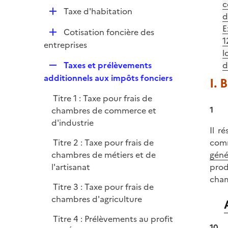
p
c
e
D
Taxe d'habitation
l
d
r
é
i
E
D
Cotisation foncière des
p
e
1
é
entreprises
l
r
l
p
i
R
Taxes et prélèvements
d
l
e
e
additionnels aux impôts fonciers
I. 
i
r
p
e
Titre 1 : Taxe pour frais de
l
r
1
chambres de commerce et
i
d'industrie
e
Il r
r
comm
Titre 2 : Taxe pour frais de
géné
chambres de métiers et de
prod
l'artisanat
cham
Titre 3 : Taxe pour frais de
chambres d'agriculture
Titre 4 : Prélèvements au profit
10