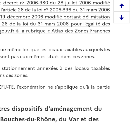
le
décret n° 2006-930 du 28 juillet 2006 modifié
R
’article 26 de la loi n° 2006-396 du 31 mars 2006
e
 19 décembre 2006 modifié portant délimitation
D
m
e 26 de la loi du 31 mars 2006 pour l’égalité des
e
o
e.gouv.fr à la rubrique « Atlas des Zones Franches
s
n
c
t
e
que même lorsque les locaux taxables auxquels les
e
n
sont pas eux-mêmes situés dans ces zones.
r
d
e
e stationnement annexées à des locaux taxables
r
n
ns ces zones.
e
h
e
a
FU-TE, l’exonération ne s’applique qu’à la partie
n
u
b
t
a
d
autres dispositifs d’aménagement du
s
e
s Bouches-du-Rhône, du Var et des
d
l
e
a