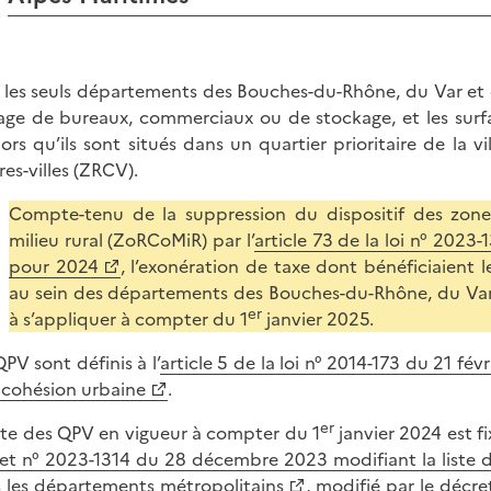
 les seuls départements des Bouches-du-Rhône, du Var et de
age de bureaux, commerciaux ou de stockage, et les surf
lors qu’ils sont situés dans un quartier prioritaire de la 
res-villes (ZRCV).
Compte-tenu de la suppression du dispositif des zone
milieu rural (ZoRCoMiR) par l’
article 73 de la loi n° 202
pour 2024
, l’exonération de taxe dont bénéficiaient
au sein des départements des Bouches-du-Rhône, du Var 
er
à s’appliquer à compter du 1
janvier 2025.
QPV sont définis à l’
article 5 de la loi n° 2014-173 du 21 fé
a cohésion urbaine
.
er
iste des QPV en vigueur à compter du 1
janvier 2024 est f
et n° 2023-1314 du 28 décembre 2023 modifiant la liste des 
 les départements métropolitains
, modifié par le
décre