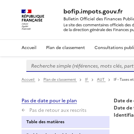
bofip.impots.gouv.fr
RÉPUBLIQUE
Bulletin Officiel des Finances Publ
FRANÇAISE
Le site des commentaires officiels des d
de la direction générale des Finances p
Accueil
Plan de classement
Consultations publi
Recherche simple (références, mots clés, partie 
Formulaire
de
recherche
Accueil
Plan de classement
IF
AUT
IF - Taxes 
Pas de date pour le plan
Date de 
Date de 
Pas de retour aux rescrits
Identifia
Table des matières