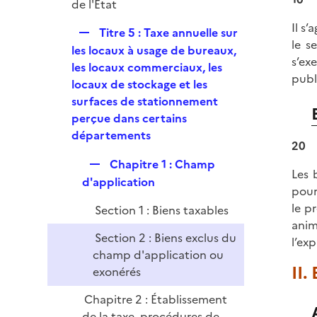
de l'État
Il s
R
Titre 5 : Taxe annuelle sur
le s
e
les locaux à usage de bureaux,
s’ex
p
les locaux commerciaux, les
publ
l
locaux de stockage et les
i
surfaces de stationnement
e
perçue dans certains
r
départements
20
R
Chapitre 1 : Champ
Les 
e
d'application
pour
p
le p
Section 1 : Biens taxables
l
anim
i
Section 2 : Biens exclus du
l’ex
e
champ d'application ou
r
II.
exonérés
Chapitre 2 : Établissement
de la taxe, procédures de