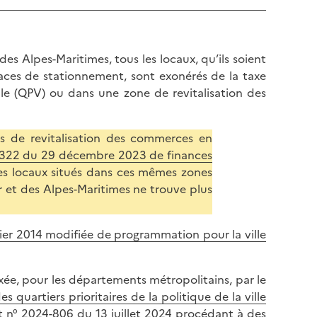
l
p
a
a
p
g
a
s Alpes-Maritimes, tous les locaux, qu’ils soient
e
g
aces de stationnement, sont exonérés de la taxe
e
ville (QPV) ou dans une zone de revitalisation des
s de revitalisation des commerces en
3-1322 du 29 décembre 2023 de finances
 les locaux situés dans ces mêmes zones
et des Alpes-Maritimes ne trouve plus
vrier 2014 modifiée de programmation pour la ville
ixée, pour les départements métropolitains, par le
quartiers prioritaires de la politique de la ville
t n° 2024-806 du 13 juillet 2024 procédant à des