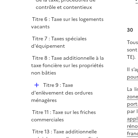
contrôle et contentieux
Titre 6 : Taxe sur les logements
vacants
30
Titre 7 : Taxes spéciales
Tous
d'équipement
sont
TE).
Titre 8 : Taxe additionnelle à la
taxe foncière sur les propriétés
Il s’
non bâties
pour
D
Titre 9 : Taxe
La l
é
d'enlèvement des ordures
zone
p
ménagères
port
l
par 
Titre 11 : Taxe sur les friches
i
appl
commerciales
e
réno
r
Titre 13 : Taxe additionnelle
fran