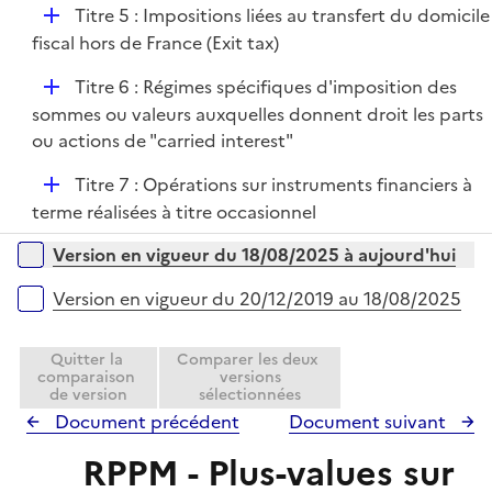
D
Titre 5 : Impositions liées au transfert du domicile
p
é
fiscal hors de France (Exit tax)
l
p
i
D
Titre 6 : Régimes spécifiques d'imposition des
l
e
é
sommes ou valeurs auxquelles donnent droit les parts
i
r
p
ou actions de "carried interest"
e
l
r
D
Titre 7 : Opérations sur instruments financiers à
i
é
terme réalisées à titre occasionnel
e
p
r
Versions sur la période
Version en vigueur du 18/08/2025 à aujourd'hui
l
i
Version en vigueur du 20/12/2019 au 18/08/2025
e
r
Quitter la
Comparer les deux
comparaison
versions
de version
sélectionnées
Document précédent
Document suivant
RPPM - Plus-values sur