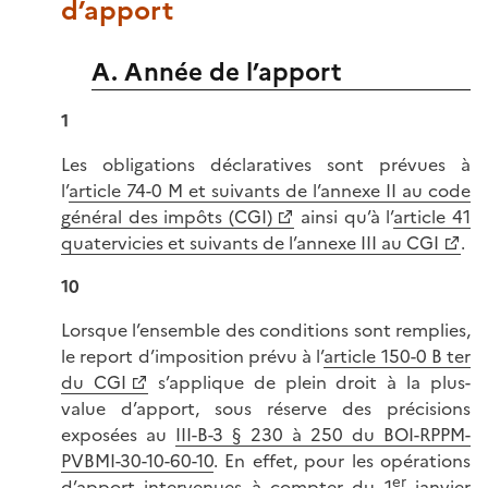
d’apport
A. Année de l’apport
1
Les obligations déclaratives sont prévues à
l’
article 74-0 M et suivants de l’annexe II au code
général des impôts (CGI)
ainsi qu’à l’
article 41
quatervicies et suivants de l’annexe III au CGI
.
10
Lorsque l’ensemble des conditions sont remplies,
le report d’imposition prévu à l’
article 150-0 B ter
du CGI
s’applique de plein droit à la plus-
value d’apport, sous réserve des précisions
exposées au
III-B-3 § 230 à 250 du BOI-RPPM-
PVBMI-30-10-60-10
. En effet, pour les opérations
er
d’apport intervenues à compter du 1
janvier