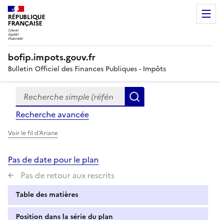
RÉPUBLIQUE
FRANÇAISE
bofip.impots.gouv.fr
Bulletin Officiel des Finances Publiques - Impôts
Recherche simple (références, mots clés, partie du titre
Formulaire
Rechercher
de
Recherche avancée
recherche
Voir le fil d'Ariane
Pas de date pour le plan
Pas de retour aux rescrits
Table des matières
Position dans la série du plan