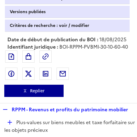
Versions publiées
Critères de recherche : voir / modifier
Date de début de publication du BOI :
18/08/2025
Identifiant juridique :
BOI-RPPM-PVBMI-30-10-60-40
Exporter le document au format pdf
Permalien : adresse web de ce doc
Partager sur Facebook
Partager sur Twitter
Partager sur LinkedIn
Partager par messagerie
Replier
R
RPPM - Revenus et profits du patrimoine mobilier
e
D
Plus-values sur biens meubles et taxe forfaitaire sur
p
é
les objets précieux
l
p