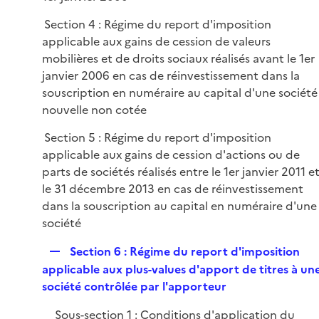
i
l
e
Section 4 : Régime du report d'imposition
i
r
applicable aux gains de cession de valeurs
e
mobilières et de droits sociaux réalisés avant le 1er
r
janvier 2006 en cas de réinvestissement dans la
souscription en numéraire au capital d'une société
nouvelle non cotée
Section 5 : Régime du report d'imposition
applicable aux gains de cession d'actions ou de
parts de sociétés réalisés entre le 1er janvier 2011 e
le 31 décembre 2013 en cas de réinvestissement
dans la souscription au capital en numéraire d'une
société
R
Section 6 : Régime du report d'imposition
e
applicable aux plus-values d'apport de titres à un
p
société contrôlée par l'apporteur
l
Sous-section 1 : Conditions d'application du