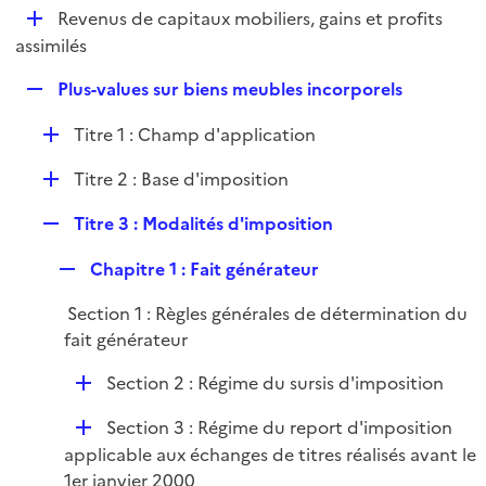
i
D
Revenus de capitaux mobiliers, gains et profits
l
e
é
assimilés
i
r
p
e
R
Plus-values sur biens meubles incorporels
l
r
e
i
D
Titre 1 : Champ d'application
p
e
é
l
r
D
Titre 2 : Base d'imposition
p
i
é
l
e
R
Titre 3 : Modalités d'imposition
p
i
r
e
l
e
R
Chapitre 1 : Fait générateur
p
i
r
e
l
e
Section 1 : Règles générales de détermination du
p
i
r
fait générateur
l
e
i
r
D
Section 2 : Régime du sursis d'imposition
e
é
r
D
Section 3 : Régime du report d'imposition
p
é
applicable aux échanges de titres réalisés avant le
l
p
1er janvier 2000