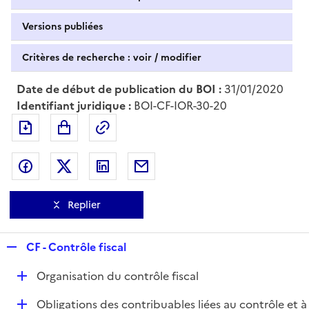
Versions publiées
Critères de recherche : voir / modifier
Date de début de publication du BOI :
31/01/2020
Identifiant juridique :
BOI-CF-IOR-30-20
Exporter le document au format pdf
Permalien : adresse web de ce doc
Partager sur Facebook
Partager sur Twitter
Partager sur LinkedIn
Partager par messagerie
Replier
R
CF - Contrôle fiscal
e
D
Organisation du contrôle fiscal
p
é
l
D
Obligations des contribuables liées au contrôle et à
p