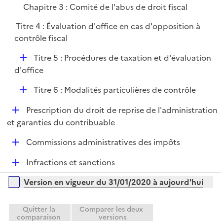
Chapitre 3 : Comité de l'abus de droit fiscal
Titre 4 : Évaluation d'office en cas d'opposition à
contrôle fiscal
D
Titre 5 : Procédures de taxation et d'évaluation
é
d'office
p
D
Titre 6 : Modalités particulières de contrôle
l
é
i
D
Prescription du droit de reprise de l'administration
p
e
é
et garanties du contribuable
l
r
p
i
D
Commissions administratives des impôts
l
e
é
i
r
D
Infractions et sanctions
p
e
é
l
r
Versions sur la période
Version en vigueur du 31/01/2020 à aujourd'hui
p
i
l
e
i
Quitter la
Comparer les deux
r
comparaison
versions