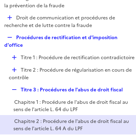
i
é
la prévention de la fraude
l
e
p
i
r
D
Droit de communication et procédures de
l
e
é
recherche et de lutte contre la fraude
i
r
p
e
R
Procédures de rectification et d'imposition
l
r
e
d'office
i
p
e
D
Titre 1 : Procédure de rectification contradictoire
l
r
é
i
D
Titre 2 : Procédure de régularisation en cours de
p
e
é
contrôle
l
r
p
i
R
Titre 3 : Procédures de l'abus de droit fiscal
l
e
e
i
r
Chapitre 1 : Procédure de l'abus de droit fiscal au
p
e
sens de l'article L. 64 du LPF
l
r
i
Chapitre 2 : Procédure de l'abus de droit fiscal au
e
sens de l'article L. 64 A du LPF
r