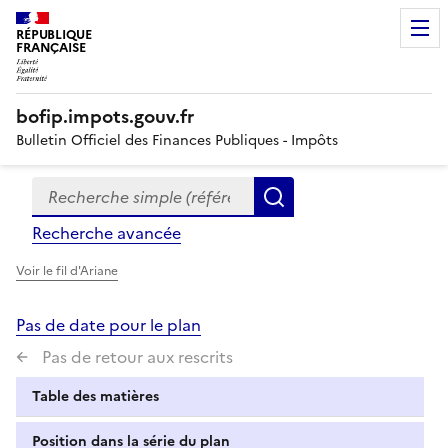
RÉPUBLIQUE
FRANÇAISE
bofip.impots.gouv.fr
Bulletin Officiel des Finances Publiques - Impôts
Recherche simple (références, mots clés, partie du titre
Formulaire
Rechercher
de
Recherche avancée
recherche
Voir le fil d'Ariane
Pas de date pour le plan
Pas de retour aux rescrits
Table des matières
Position dans la série du plan