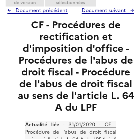
e
de version
sélectionnées
r
Document précédent
Document suivant
CF - Procédures de
rectification et
d'imposition d'office -
Procédures de l'abus de
droit fiscal - Procédure
de l'abus de droit fiscal
au sens de l'article L. 64
A du LPF
Actualité liée
:
31/01/2020 : CF -
Procédure de l'abus de droit fiscal