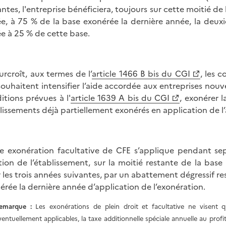
antes, l'entreprise bénéficiera, toujours sur cette moitié d
e, à
75 %
de la base exonérée la dernière année, la deu
ée à
25 %
de cette base.
urcroît, aux termes de l’
article 1466 B bis du CGI
, les 
souhaitent intensifier l’aide accordée aux entreprises nouv
itions prévues à l'
article 1639 A bis du CGI
, exonérer 
lissements déjà partiellement exonérés en application de l’
e exonération facultative de CFE s’applique pendant sep
tion de l’établissement, sur la moitié restante de la bas
 les trois années suivantes, par un abattement dégressif 
érée la dernière année d’application de l’exonération.
emarque :
Les exonérations de plein droit et facultative ne visent q
ventuellement applicables, la taxe additionnelle spéciale annuelle au profit