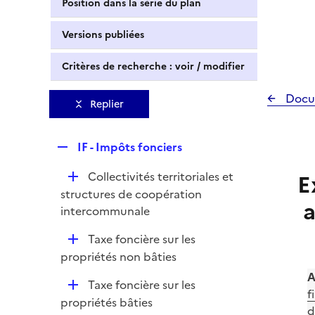
Position dans la série du plan
Versions publiées
Critères de recherche : voir / modifier
Docu
Replier
R
IF - Impôts fonciers
e
D
Collectivités territoriales et
E
p
é
structures de coopération
l
a
p
intercommunale
i
l
e
D
Taxe foncière sur les
i
r
é
propriétés non bâties
e
p
r
A
D
Taxe foncière sur les
l
f
é
propriétés bâties
i
d