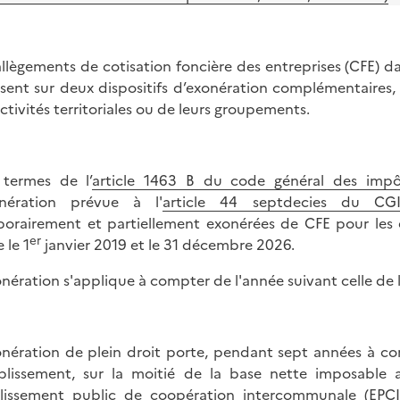
allègements de cotisation foncière des entreprises (CFE) 
sent sur deux dispositifs d’exonération complémentaires, l’
ectivités territoriales ou de leurs groupements.
termes de l’
article 1463 B du code général des impô
onération prévue à l'
article 44 septdecies du CG
orairement et partiellement exonérées de CFE pour les 
er
 le 1
janvier 2019 et le 31 décembre 2026.
onération s'applique à compter de l'année suivant celle de l
onération de plein droit porte, pendant sept années à com
ablissement, sur la moitié de la base nette imposable a
lissement public de coopération intercommunale (EPCI)