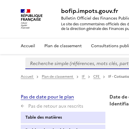
bofip.impots.gouv.fr
RÉPUBLIQUE
Bulletin Officiel des Finances Publ
FRANÇAISE
Le site des commentaires officiels des d
de la direction générale des Finances p
Accueil
Plan de classement
Consultations publi
Recherche simple (références, mots clés, partie 
Formulaire
de
recherche
Accueil
Plan de classement
IF
CFE
IF - Cotisat
Pas de date pour le plan
Date de 
Identifia
Pas de retour aux rescrits
Table des matières