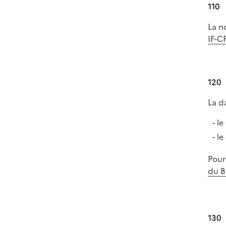
110
La n
IF-C
120
La d
le
le
Pour
du B
130