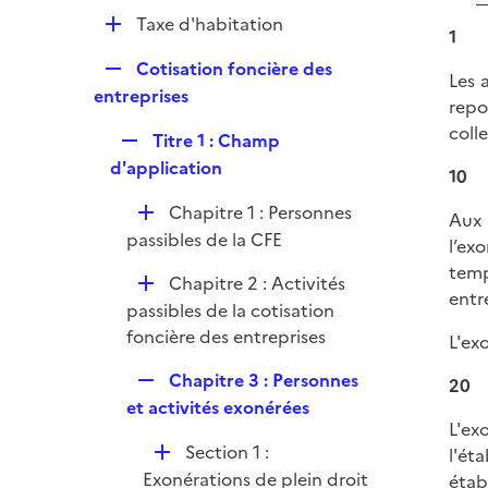
p
e
D
Taxe d'habitation
l
1
r
é
i
R
Cotisation foncière des
p
Les 
e
e
entreprises
l
repo
r
p
i
coll
R
Titre 1 : Champ
l
e
e
d'application
i
10
r
p
e
D
Chapitre 1 : Personnes
l
Aux 
r
é
passibles de la CFE
i
l’ex
p
e
temp
D
Chapitre 2 : Activités
l
r
entre
é
passibles de la cotisation
i
p
foncière des entreprises
e
L'ex
l
r
R
Chapitre 3 : Personnes
20
i
e
et activités exonérées
e
L'ex
p
r
D
Section 1 :
l'ét
l
é
Exonérations de plein droit
étab
i