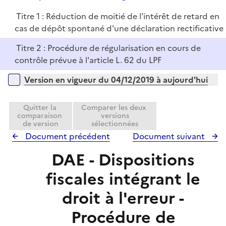
i
e
e
Titre 1 : Réduction de moitié de l'intérêt de retard en
p
r
cas de dépôt spontané d'une déclaration rectificative
l
i
Titre 2 : Procédure de régularisation en cours de
e
contrôle prévue à l'article L. 62 du LPF
r
Versions sur la période
Version en vigueur du 04/12/2019 à aujourd'hui
Quitter la
Comparer les deux
comparaison
versions
de version
sélectionnées
Document précédent
Document suivant
DAE - Dispositions
fiscales intégrant le
droit à l'erreur -
Procédure de