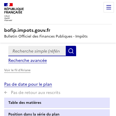
RÉPUBLIQUE
FRANÇAISE
bofip.impots.gouv.fr
Bulletin Officiel des Finances Publiques - Impôts
Recherche simple (références, mots clés, partie du titre
Formulaire
Rechercher
de
Recherche avancée
recherche
Voir le fil d'Ariane
Pas de date pour le plan
Pas de retour aux rescrits
Table des matières
Position dans la série du plan