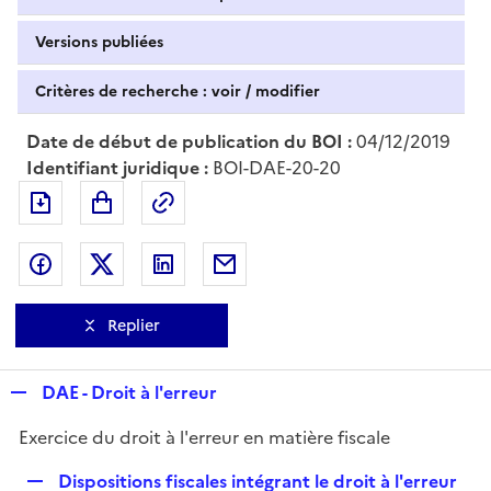
Versions publiées
Critères de recherche : voir / modifier
Date de début de publication du BOI :
04/12/2019
Identifiant juridique :
BOI-DAE-20-20
Exporter le document au format pdf
Permalien : adresse web de ce doc
Partager sur Facebook
Partager sur Twitter
Partager sur LinkedIn
Partager par messagerie
Replier
R
DAE - Droit à l'erreur
e
Exercice du droit à l'erreur en matière fiscale
p
l
R
Dispositions fiscales intégrant le droit à l'erreur