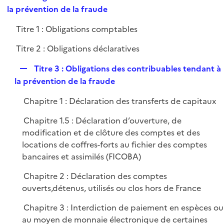
i
e
la prévention de la fraude
l
e
p
i
r
Titre 1 : Obligations comptables
l
e
i
r
Titre 2 : Obligations déclaratives
e
r
R
Titre 3 : Obligations des contribuables tendant à
e
la prévention de la fraude
p
Chapitre 1 : Déclaration des transferts de capitaux
l
i
Chapitre 1.5 : Déclaration d’ouverture, de
e
modification et de clôture des comptes et des
r
locations de coffres-forts au fichier des comptes
bancaires et assimilés (FICOBA)
Chapitre 2 : Déclaration des comptes
ouverts,détenus, utilisés ou clos hors de France
Chapitre 3 : Interdiction de paiement en espèces ou
au moyen de monnaie électronique de certaines