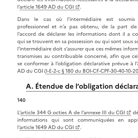
l’
article 1649 AD du CGI
.
Dans le cas où l’intermédiaire est soumis
professionnel et n’a pas obtenu, de la part de 
l’accord de déclarer les informations dont il a c
qui se trouvent en sa possession ou qui sont sous s
l’intermédiaire doit s’assurer que ces mêmes infor
transmises au contribuable concerné, afin que cel
se conformer à l’obligation déclarative prévue à l’
AD du CGI (
I-E-2-c § 180 du BOI-CF-CPF-30-40-10-2
A. Étendue de l’obligation déclar
140
L’
article 344 G octies A de l’annexe III du CGI
dé
informations qui sont communiquées en appl
l’
article 1649 AD du CGI
.