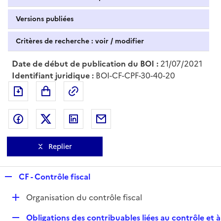
Versions publiées
Critères de recherche : voir / modifier
Date de début de publication du BOI :
21/07/2021
Identifiant juridique :
BOI-CF-CPF-30-40-20
Exporter le document au format pdf
Permalien : adresse web de ce doc
Partager sur Facebook
Partager sur Twitter
Partager sur LinkedIn
Partager par messagerie
Replier
R
CF - Contrôle fiscal
e
D
Organisation du contrôle fiscal
p
é
l
R
Obligations des contribuables liées au contrôle et à
p