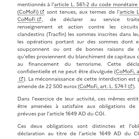
mentionnés à l'
article L. 561-2 du code monétaire 
(CoMoFi)
sont tenues, aux termes de l'
article 
CoMoFi
, de déclarer au service trai
renseignement et action contre les circuits 
clandestins (Tracfin) les sommes inscrites dans leu
les opérations portant sur des sommes dont el
soupçonnent ou ont de bonnes raisons de 
qu'elles proviennent du blanchiment de capitaux o
au financement du terrorisme. Cette décla
confidentielle et ne peut être divulguée (
CoMoFi, ar
). La méconnaissance de cette interdiction est
amende de 22 500 euros (
CoMoFi, art. L. 574-1
).
Dans l'exercice de leur activité, ces mêmes enti
être amenées à satisfaire aux obligations de 
prévues par l'article 1649 AD du CGI.
Ces deux obligations sont distinctes et l'ob
déclaration au titre de l'article 1649 AD du 