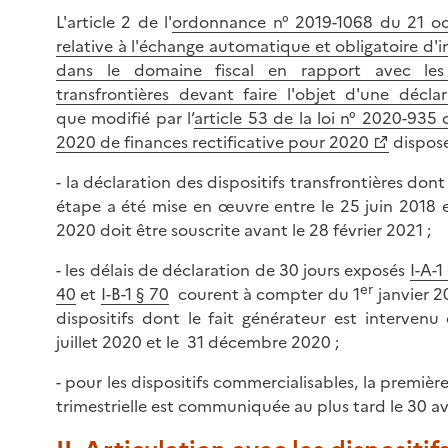
L'article 2 de l'
ordonnance n° 2019-1068 du 21 o
relative à l'échange automatique et obligatoire d'
dans le domaine fiscal en rapport avec les d
transfrontières devant faire l'objet d'une déclar
que modifié par l’
article 53 de la loi n° 2020-935 d
2020 de finances rectificative pour 2020
dispose
- la déclaration des dispositifs transfrontières dont
étape a été mise en œuvre entre le 25 juin 2018 e
2020 doit être souscrite avant le 28 février 2021 ;
- les délais de déclaration de 30 jours exposés
I-A-1
er
40
et
I-B-1 § 70
courent à compter du 1
janvier 2
dispositifs dont le fait générateur est intervenu 
juillet 2020 et le 31 décembre 2020 ;
- pour les dispositifs commercialisables, la première
trimestrielle est communiquée au plus tard le 30 avr