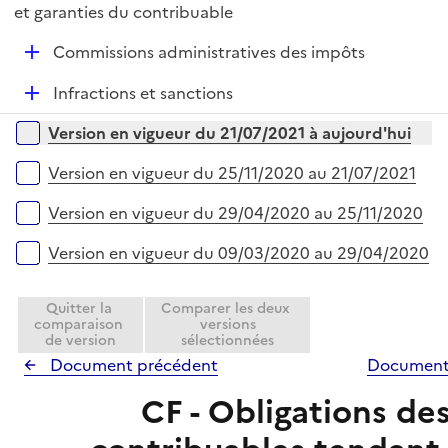
e
é
et garanties du contribuable
l
r
p
i
D
Commissions administratives des impôts
l
e
é
i
r
D
Infractions et sanctions
p
e
é
l
r
Versions sur la période
Version en vigueur du 21/07/2021 à aujourd'hui
p
i
l
e
Version en vigueur du 25/11/2020 au 21/07/2021
i
r
e
Version en vigueur du 29/04/2020 au 25/11/2020
r
Version en vigueur du 09/03/2020 au 29/04/2020
Quitter la
Comparer les deux
comparaison
versions
de version
sélectionnées
Document précédent
Document
CF - Obligations de