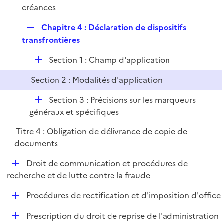
créances
R
Chapitre 4 : Déclaration de dispositifs
e
transfrontières
p
D
Section 1 : Champ d'application
l
é
i
Section 2 : Modalités d'application
p
e
l
r
D
Section 3 : Précisions sur les marqueurs
i
é
généraux et spécifiques
e
p
r
Titre 4 : Obligation de délivrance de copie de
l
documents
i
e
D
Droit de communication et procédures de
r
é
recherche et de lutte contre la fraude
p
D
Procédures de rectification et d'imposition d'office
l
é
i
D
Prescription du droit de reprise de l'administration
p