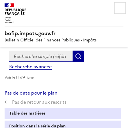
RÉPUBLIQUE
FRANÇAISE
bofip.impots.gouv.fr
Bulletin Officiel des Finances Publiques - Impôts
Recherche simple (références, mots clés, partie du titre
Formulaire
Rechercher
de
Recherche avancée
recherche
Voir le fil d'Ariane
Pas de date pour le plan
Pas de retour aux rescrits
Table des matières
Position dans la série du plan