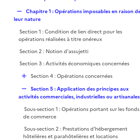
i
e
l
e
R
Chapitre 1 : Opérations imposables en raison d
p
i
r
e
leur nature
l
e
p
i
r
Section 1 : Condition de lien direct pour les
l
e
opérations réalisées à titre onéreux
i
r
e
Section 2 : Notion d'assujetti
r
Section 3 : Activités économiques concernées
D
Section 4 : Opérations concernées
é
R
Section 5 : Application des principes aux
p
e
activités commerciales, industrielles ou artisanales
l
p
i
Sous-section 1 : Opérations portant sur les fonds
l
e
de commerce
i
r
e
Sous-section 2 : Prestations d'hébergement
r
hôtelières et parahôtelières et locations