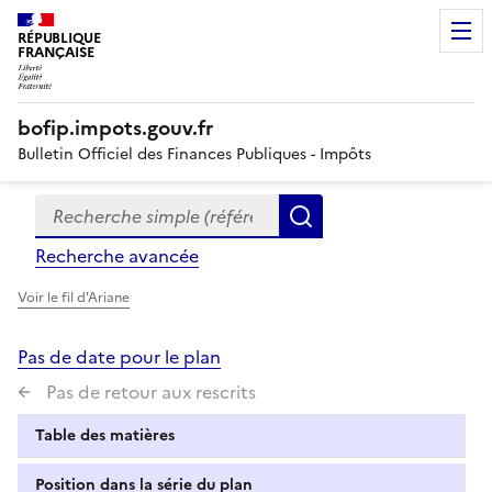
RÉPUBLIQUE
FRANÇAISE
bofip.impots.gouv.fr
Bulletin Officiel des Finances Publiques - Impôts
Recherche simple (références, mots clés, partie du titre
Formulaire
Rechercher
de
Recherche avancée
recherche
Voir le fil d'Ariane
Pas de date pour le plan
Pas de retour aux rescrits
Table des matières
Position dans la série du plan