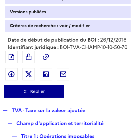
Versions publiées
Critères de recherche : voir / modifier
Date de début de publication du BOI :
26/12/2018
Identifiant juridique :
BOI-TVA-CHAMP-10-10-50-70
Exporter le document au format pdf
Permalien : adresse web de ce doc
Partager sur Facebook
Partager sur Twitter
Partager sur LinkedIn
Partager par messagerie
Replier
R
TVA - Taxe sur la valeur ajoutée
e
R
Champ d'application et territorialité
p
e
l
R
Titre 1 : Opérations imposables
p