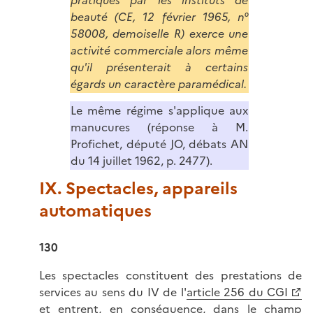
pratiqués par les instituts de
beauté (CE, 12 février 1965, n°
58008, demoiselle R) exerce une
activité commerciale alors même
qu'il présenterait à certains
égards un caractère paramédical.
Le même régime s'applique aux
manucures (réponse à M.
Profichet, député JO, débats AN
du 14 juillet 1962, p. 2477).
IX. Spectacles, appareils
automatiques
130
Les spectacles constituent des prestations de
services au sens du IV de l'
article 256 du CGI
et entrent, en conséquence, dans le champ