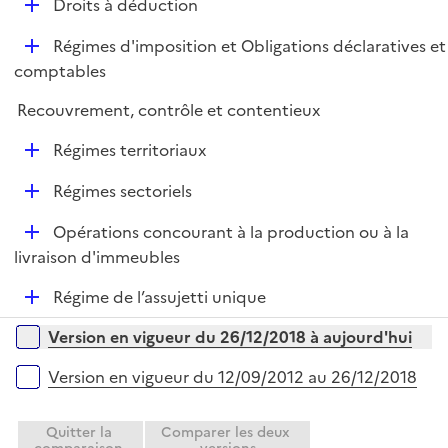
e
D
Droits à déduction
p
i
r
é
l
e
D
Régimes d'imposition et Obligations déclaratives et
p
i
r
é
comptables
l
e
p
i
r
Recouvrement, contrôle et contentieux
l
e
i
r
D
Régimes territoriaux
e
é
r
D
Régimes sectoriels
p
é
l
D
Opérations concourant à la production ou à la
p
i
é
livraison d'immeubles
l
e
p
i
r
D
Régime de l’assujetti unique
l
e
é
i
r
Versions sur la période
Version en vigueur du 26/12/2018 à aujourd'hui
p
e
l
r
Version en vigueur du 12/09/2012 au 26/12/2018
i
e
Quitter la
Comparer les deux
r