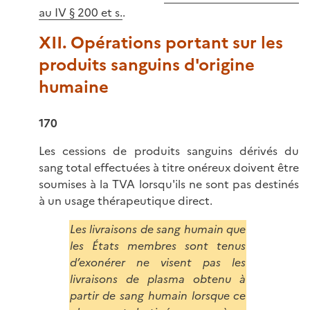
au IV § 200 et s.
.
XII. Opérations portant sur les
produits sanguins d'origine
humaine
170
Les cessions de produits sanguins dérivés du
sang total effectuées à titre onéreux doivent être
soumises à la TVA lorsqu'ils ne sont pas destinés
à un usage thérapeutique direct.
Les livraisons de sang humain que
les États membres sont tenus
d’exonérer ne visent pas les
livraisons de plasma obtenu à
partir de sang humain lorsque ce