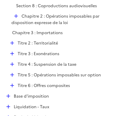
i
Section 8 : Coproductions audiovisuelles
e
D
Chapitre 2 : Opérations imposables par
r
é
disposition expresse de la loi
p
Chapitre 3 : Importations
l
i
D
Titre 2 : Territorialité
e
é
r
D
Titre 3 : Exonérations
p
é
l
D
Titre 4 : Suspension de la taxe
p
i
é
l
e
D
Titre 5 : Opérations imposables sur option
p
i
r
é
l
e
D
Titre 6 : Offres composites
p
i
r
é
l
e
D
Base d'imposition
p
i
r
é
l
e
D
Liquidation - Taux
p
i
r
é
l