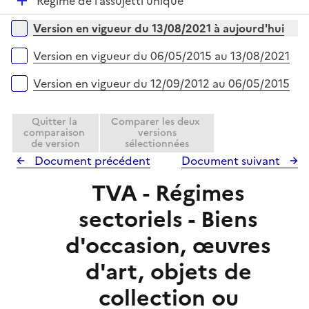
D
Régime de l’assujetti unique
l
é
i
Versions sur la période
Version en vigueur du 13/08/2021 à aujourd'hui
p
e
l
r
Version en vigueur du 06/05/2015 au 13/08/2021
i
e
Version en vigueur du 12/09/2012 au 06/05/2015
r
Quitter la
Comparer les deux
comparaison
versions
de version
sélectionnées
Document précédent
Document suivant
TVA - Régimes
sectoriels - Biens
d'occasion, œuvres
d'art, objets de
collection ou