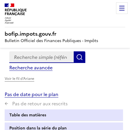
RÉPUBLIQUE
FRANÇAISE
bofip.impots.gouv.fr
Bulletin Officiel des Finances Publiques - Impôts
Recherche simple (références, mots clés, partie du titre
Formulaire
Rechercher
de
Recherche avancée
recherche
Voir le fil d'Ariane
Pas de date pour le plan
Pas de retour aux rescrits
Table des matières
Position dans la série du plan