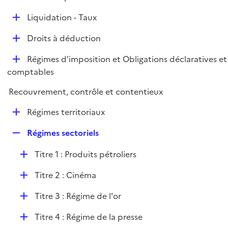
i
é
l
e
D
Liquidation - Taux
p
i
r
é
l
e
D
Droits à déduction
p
i
r
é
l
e
D
Régimes d'imposition et Obligations déclaratives et
p
i
r
é
comptables
l
e
p
i
r
Recouvrement, contrôle et contentieux
l
e
i
r
D
Régimes territoriaux
e
é
r
R
Régimes sectoriels
p
e
l
D
Titre 1 : Produits pétroliers
p
i
é
l
e
D
Titre 2 : Cinéma
p
i
r
é
l
e
D
Titre 3 : Régime de l'or
p
i
r
é
l
e
D
Titre 4 : Régime de la presse
p
i
r