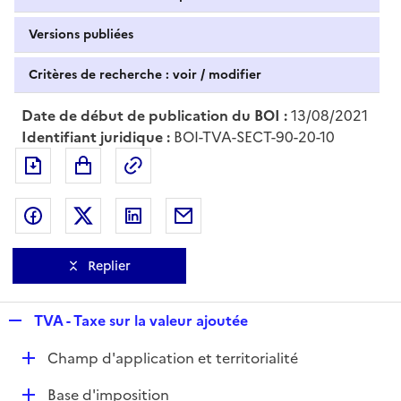
Versions publiées
Critères de recherche : voir / modifier
Date de début de publication du BOI :
13/08/2021
Identifiant juridique :
BOI-TVA-SECT-90-20-10
Exporter le document au format pdf
Permalien : adresse web de ce doc
Partager sur Facebook
Partager sur Twitter
Partager sur LinkedIn
Partager par messagerie
Replier
R
TVA - Taxe sur la valeur ajoutée
e
D
Champ d'application et territorialité
p
é
l
D
Base d'imposition
p