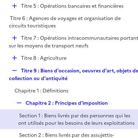
é
l
e
D
Titre 5 : Opérations bancaires et financières
p
i
r
é
l
e
Titre 6 : Agences de voyages et organisation de
p
i
r
circuits touristiques
l
e
i
r
D
Titre 7 : Opérations intracommunautaires portan
e
é
sur les moyens de transport neufs
r
p
D
Titre 8 : Agriculture
l
é
i
R
Titre 9 : Biens d'occasion, oeuvres d'art, objets d
p
e
e
collection ou d'antiquité
l
r
p
i
Chapitre 1 : Définitions
l
e
i
r
R
Chapitre 2 : Principes d'imposition
e
e
r
Section 1 : Biens livrés par des personnes qui les
p
ont utilisés pour les besoins de leurs exploitations
l
i
Section 2 : Biens livrés par des assujettis-