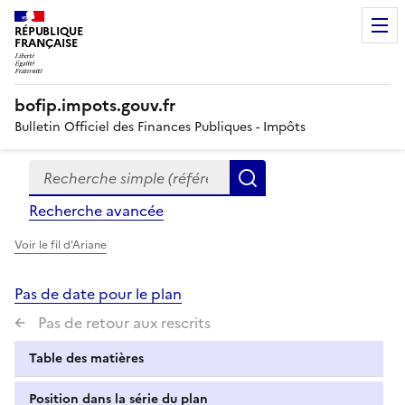
RÉPUBLIQUE
FRANÇAISE
bofip.impots.gouv.fr
Bulletin Officiel des Finances Publiques - Impôts
Recherche simple (références, mots clés, partie du titre
Formulaire
Rechercher
de
Recherche avancée
recherche
Voir le fil d'Ariane
Pas de date pour le plan
Pas de retour aux rescrits
Table des matières
Position dans la série du plan