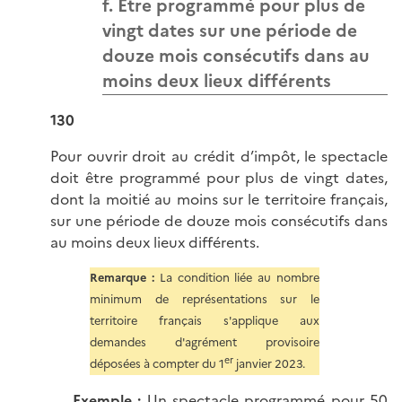
f. Être programmé pour plus de
vingt dates sur une période de
douze mois consécutifs dans au
moins deux lieux différents
130
Pour ouvrir droit au crédit d’impôt, le spectacle
doit être programmé pour plus de vingt dates,
dont la moitié au moins sur le territoire français,
sur une période de douze mois consécutifs dans
au moins deux lieux différents.
Remarque :
La condition liée au nombre
minimum de représentations sur le
territoire français s'applique aux
demandes d'agrément provisoire
er
déposées à compter du 1
janvier 2023.
Exemple :
Un spectacle programmé pour 50