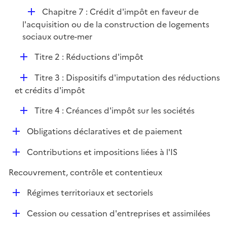
D
Chapitre 7 : Crédit d'impôt en faveur de
é
l'acquisition ou de la construction de logements
p
sociaux outre-mer
l
D
Titre 2 : Réductions d'impôt
i
é
e
D
Titre 3 : Dispositifs d'imputation des réductions
p
r
é
et crédits d'impôt
l
p
i
D
Titre 4 : Créances d'impôt sur les sociétés
l
e
é
i
r
D
Obligations déclaratives et de paiement
p
e
é
l
r
D
Contributions et impositions liées à l'IS
p
i
é
l
e
Recouvrement, contrôle et contentieux
p
i
r
l
e
D
Régimes territoriaux et sectoriels
i
r
é
e
D
Cession ou cessation d'entreprises et assimilées
p
r
é