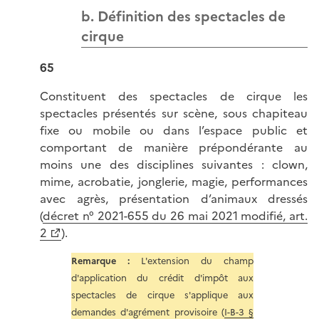
b. Définition des spectacles de
cirque
65
Constituent des spectacles de cirque les
spectacles présentés sur scène, sous chapiteau
fixe ou mobile ou dans l’espace public et
comportant de manière prépondérante au
moins une des disciplines suivantes : clown,
mime, acrobatie, jonglerie, magie, performances
avec agrès, présentation d’animaux dressés
(
décret n° 2021-655 du 26 mai 2021 modifié, art.
2
).
Remarque
:
L'extension du champ
d'application du crédit d'impôt aux
spectacles de cirque s'applique aux
demandes d'agrément provisoire (
I-B-3 §