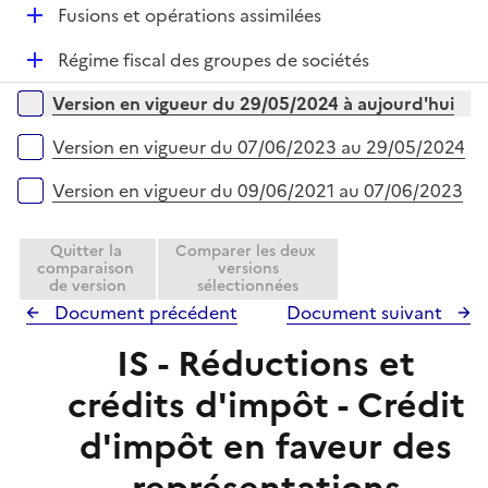
l
D
Fusions et opérations assimilées
p
i
é
l
e
D
Régime fiscal des groupes de sociétés
p
i
r
é
l
e
Versions sur la période
Version en vigueur du 29/05/2024 à aujourd'hui
p
i
r
l
e
Version en vigueur du 07/06/2023 au 29/05/2024
i
r
e
Version en vigueur du 09/06/2021 au 07/06/2023
r
Quitter la
Comparer les deux
comparaison
versions
de version
sélectionnées
Document précédent
Document suivant
IS - Réductions et
crédits d'impôt - Crédit
d'impôt en faveur des