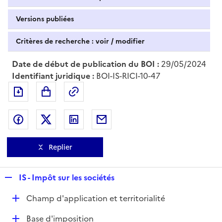
Versions publiées
Critères de recherche : voir / modifier
Date de début de publication du BOI :
29/05/2024
Identifiant juridique :
BOI-IS-RICI-10-47
Exporter le document au format pdf
Permalien : adresse web de ce doc
Partager sur Facebook
Partager sur Twitter
Partager sur LinkedIn
Partager par messagerie
Replier
R
IS - Impôt sur les sociétés
e
D
Champ d'application et territorialité
p
é
l
D
Base d'imposition
p