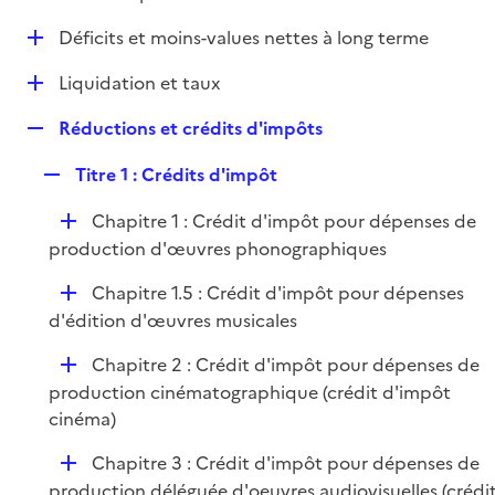
i
é
l
e
D
Déficits et moins-values nettes à long terme
p
i
r
é
l
e
D
Liquidation et taux
p
i
r
é
l
e
R
Réductions et crédits d'impôts
p
i
r
e
l
e
R
Titre 1 : Crédits d'impôt
p
i
r
e
l
e
D
Chapitre 1 : Crédit d'impôt pour dépenses de
p
i
r
é
production d'œuvres phonographiques
l
e
p
i
r
D
Chapitre 1.5 : Crédit d'impôt pour dépenses
l
e
é
d'édition d'œuvres musicales
i
r
p
e
D
Chapitre 2 : Crédit d'impôt pour dépenses de
l
r
é
production cinématographique (crédit d'impôt
i
p
cinéma)
e
l
r
D
Chapitre 3 : Crédit d'impôt pour dépenses de
i
é
production déléguée d'oeuvres audiovisuelles (crédi