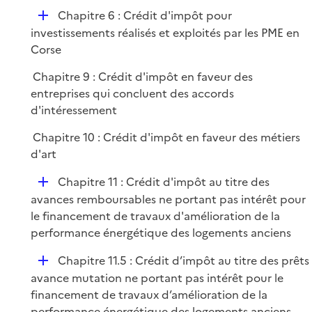
p
i
r
D
Chapitre 6 : Crédit d'impôt pour
l
e
é
investissements réalisés et exploités par les PME en
i
r
p
Corse
e
l
r
Chapitre 9 : Crédit d'impôt en faveur des
i
entreprises qui concluent des accords
e
d'intéressement
r
Chapitre 10 : Crédit d'impôt en faveur des métiers
d'art
D
Chapitre 11 : Crédit d'impôt au titre des
é
avances remboursables ne portant pas intérêt pour
p
le financement de travaux d'amélioration de la
l
performance énergétique des logements anciens
i
D
Chapitre 11.5 : Crédit d’impôt au titre des prêts
e
é
avance mutation ne portant pas intérêt pour le
r
p
financement de travaux d’amélioration de la
l
performance énergétique des logements anciens