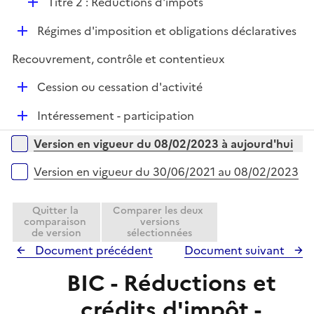
D
Titre 2 : Réductions d'impôts
l
é
i
D
Régimes d'imposition et obligations déclaratives
p
e
é
l
r
Recouvrement, contrôle et contentieux
p
i
l
e
D
Cession ou cessation d'activité
i
r
é
e
D
Intéressement - participation
p
r
é
l
Versions sur la période
Version en vigueur du 08/02/2023 à aujourd'hui
p
i
l
e
Version en vigueur du 30/06/2021 au 08/02/2023
i
r
e
Quitter la
Comparer les deux
r
comparaison
versions
de version
sélectionnées
Document précédent
Document suivant
BIC - Réductions et
crédits d'impôt -