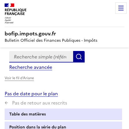
RÉPUBLIQUE
FRANÇAISE
bofip.impots.gouv.fr
Bulletin Officiel des Finances Publiques - Impôts
Recherche simple (références, mots clés, partie du titre
Formulaire
Rechercher
de
Recherche avancée
recherche
Voir le fil d'Ariane
Pas de date pour le plan
Pas de retour aux rescrits
Table des matières
Position dans la série du plan