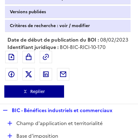
Versions publiées
Critères de recherche : voir / modifier
Date de début de publication du BOI :
08/02/2023
Identifiant juridique :
BOI-BIC-RICI-10-170
Exporter le document au format pdf
Permalien : adresse web de ce doc
Partager sur Facebook
Partager sur Twitter
Partager sur LinkedIn
Partager par messagerie
Replier
R
BIC - Bénéfices industriels et commerciaux
e
D
Champ d'application et territorialité
p
é
l
D
Base d'imposition
p