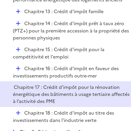
i
D
Chapitre 13 : Crédit d'impôt famille
e
é
r
D
Chapitre 14 : Crédit d'impôt prêt à taux zéro
p
é
(PTZ+) pour la première accession à la propriété des
l
p
personnes physiques
i
l
e
D
Chapitre 15 : Crédit d'impôt pour la
i
r
é
compétitivité et l'emploi
e
p
r
D
Chapitre 16 : Crédit d'impôt en faveur des
l
é
investissements productifs outre-mer
i
p
e
Chapitre 17 : Crédit d'impôt pour la rénovation
l
r
énergétique des bâtiments à usage tertiaire affectés
i
à l’activité des PME
e
r
D
Chapitre 18 : Crédit d'impôt au titre des
é
investissements dans l'industrie verte
p