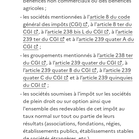
bénéfices non commerciaux ou des bénéfices
agricoles ;
les sociétés mentionnées à l'
article 8 du code
général des impôts (CGI)
, à l'
article 8 ter du
CGI
, à l’
article 238 bis L du CGI
, à l
’article
239 ter du CGI
et à l’
article 239 quater A du
CGI
;
les groupements mentionnés à l
’article 238 ter
du CGI
, à l’
article 239 quater du CGI
, à
l’
article 239 quater B du CGI
, à l’
article 239
quater C du CGI
et à l’
article 239 quinquies
du CGI
;
les sociétés soumises à l'impôt sur les sociétés
de plein droit ou sur option ainsi que
l'ensemble des redevables de cet impôt au
taux normal sur tout ou partie de leurs
résultats (associations, fondations, régies,
établissements publics, établissements stables
de sociétés étrangères, etc.).