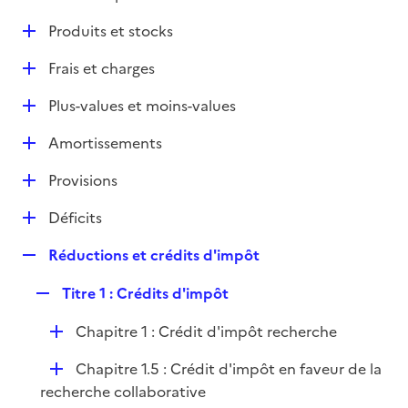
i
é
l
e
D
Produits et stocks
p
i
r
é
l
e
D
Frais et charges
p
i
r
é
l
e
D
Plus-values et moins-values
p
i
r
é
l
e
D
Amortissements
p
i
r
é
l
e
D
Provisions
p
i
r
é
l
e
D
Déficits
p
i
r
é
l
e
R
Réductions et crédits d'impôt
p
i
r
e
l
e
R
Titre 1 : Crédits d'impôt
p
i
r
e
l
e
D
Chapitre 1 : Crédit d'impôt recherche
p
i
r
é
l
e
D
Chapitre 1.5 : Crédit d'impôt en faveur de la
p
i
r
é
recherche collaborative
l
e