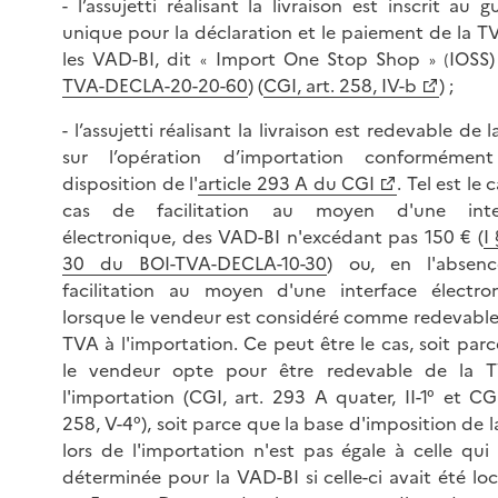
- l’assujetti réalisant la livraison est inscrit au g
unique pour la déclaration et le paiement de la T
les VAD-BI, dit
Import One Stop Shop
IOSS)
«
» (
TVA-DECLA-20-20-60
) (
CGI, art. 258, IV-b
) ;
- l’assujetti réalisant la livraison est redevable de 
sur l’opération d’importation conformémen
disposition de l'
article 293 A du CGI
. Tel est le 
cas de facilitation au moyen d'une inte
électronique, des VAD-BI n'excédant pas 150 € (
I
30 du BOI-TVA-DECLA-10-30
) ou, en l'absen
facilitation au moyen d'une interface électron
lorsque le vendeur est considéré comme redevable
TVA à l'importation. Ce peut être le cas, soit par
le vendeur opte pour être redevable de la 
l'importation (CGI, art. 293 A quater, II-1° et CGI
258, V-4°), soit parce que la base d'imposition de 
lors de l'importation n'est pas égale à celle qui 
déterminée pour la VAD-BI si celle-ci avait été loc