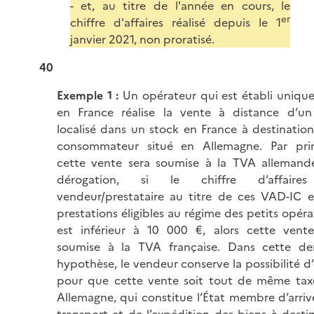
- et, au titre de l'année en cours, le
er
chiffre d'affaires réalisé depuis le 1
janvier 2021, non proratisé.
40
Exemple 1 :
Un opérateur qui est établi uniqu
en France réalise la vente à distance d’un
localisé dans un stock en France à destinatio
consommateur situé en Allemagne. Par prin
cette vente sera soumise à la TVA allemande
dérogation, si le chiffre d’affair
vendeur/prestataire au titre de ces VAD-IC 
prestations éligibles au régime des petits opéra
est inférieur à 10 000 €, alors cette vente
soumise à la TVA française. Dans cette der
hypothèse, le vendeur conserve la possibilité d
pour que cette vente soit tout de même tax
Allemagne, qui constitue l’État membre d’arri
transport et de l’expédition des biens à desti