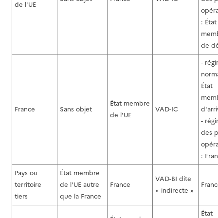
de l'UE
opéra
: État
mem
de dé
- rég
norma
État
mem
État membre
France
Sans objet
VAD-IC
d'arri
de l'UE
- rég
des p
opéra
: Fra
Pays ou
État membre
VAD-BI dite
territoire
de l'UE autre
France
Franc
indirecte »
«
tiers
que la France
État