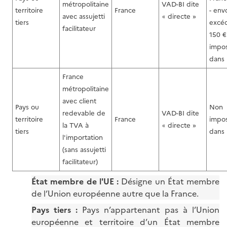
métropolitaine
VAD-BI dite
territoire
France
- env
avec assujetti
directe »
«
tiers
excé
facilitateur
150 €
impo
dans 
France
métropolitaine
avec client
Pays ou
Non
redevable de
VAD-BI dite
territoire
France
impo
la TVA à
directe »
«
tiers
dans 
l'importation
(sans assujetti
facilitateur)
État membre
de l'UE :
Désigne un État membre
de l’Union européenne autre que la France.
Pays tiers :
Pays n’appartenant pas à l’Union
européenne et territoire d’un État membre