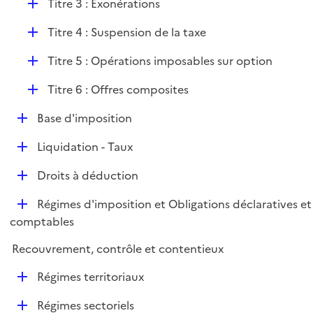
D
Titre 3 : Exonérations
é
D
Titre 4 : Suspension de la taxe
p
é
l
D
Titre 5 : Opérations imposables sur option
p
i
é
l
e
D
Titre 6 : Offres composites
p
i
r
é
l
e
D
Base d'imposition
p
i
r
é
l
e
D
Liquidation - Taux
p
i
r
é
l
e
D
Droits à déduction
p
i
r
é
l
e
D
Régimes d'imposition et Obligations déclaratives et
p
i
r
é
comptables
l
e
p
i
r
Recouvrement, contrôle et contentieux
l
e
i
r
D
Régimes territoriaux
e
é
r
D
Régimes sectoriels
p