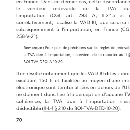
en France. Dans ce dernier cas, cette discordanc
le vendeur redevable de la TVA d
l'importation (CGI, art. 293 A, II-2°-a et 
corrélativement, localise la VAD-BI, que celui-ci r
subséquemment à l'importation, en France (CGI,
258-V-2°).
Remarque :
Pour plus de précisions sur les règles de redevab
la TVA due à l'importation, il convient de se reporter au
II 
BOI-TVA-DECLA-10-20
.
Il en résulte notamment que les VAD-BI dites
dire
«
excédant 150 € et facilitée au moyen d'une int
électronique sont territorialisées en dehors de l'UE.
ne donnent donc lieu à la perception d'aucune T
cohérence, la TVA due à l'importation n'es
déductible (
II-L-1 § 210 du BOI-TVA-DED-10-20
).
70