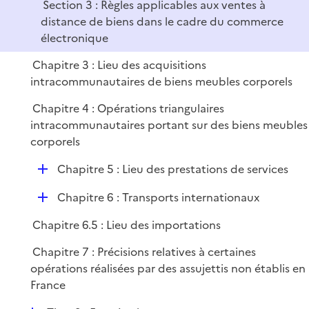
Section 3 : Règles applicables aux ventes à
distance de biens dans le cadre du commerce
électronique
Chapitre 3 : Lieu des acquisitions
intracommunautaires de biens meubles corporels
Chapitre 4 : Opérations triangulaires
intracommunautaires portant sur des biens meubles
corporels
D
Chapitre 5 : Lieu des prestations de services
é
D
Chapitre 6 : Transports internationaux
p
é
l
Chapitre 6.5 : Lieu des importations
p
i
l
e
Chapitre 7 : Précisions relatives à certaines
i
r
opérations réalisées par des assujettis non établis en
e
France
r