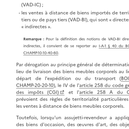
(VAD-IC) ;
les ventes à distance de biens importés de terri
tiers ou de pays tiers (VAD-BI), qui sont « directe
« indirectes ».
Remarque :
Pour la définition des notions de VAD-BI dire
indirectes, il convient de se reporter au
I-A-1 § 40 du B
CHAMP-10-10-40-60
.
Par dérogation au principe général de déterminat
lieu de livraison des biens meubles corporels au l
départ de l'expédition ou du transport (
BOI
CHAMP-20-20-10
), le IV de l'
article 258 du code g
des impôts (CGI)
et l'
article 258 A du 
prévoient des règles de territorialité particulière
les ventes à distance de biens meubles corporels.
Toutefois, lorsqu'un
assujetti-revendeur a appli
des biens d'occasion, des œuvres d'art, des obj