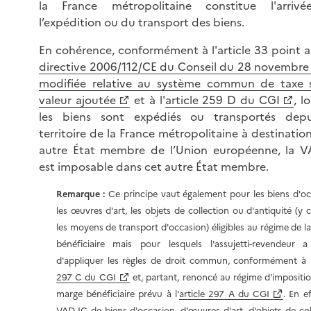
la France métropolitaine constitue l'arriv
l’expédition ou du transport des biens.
En cohérence, conformément à l'article 33 point a
directive 2006/112/CE du Conseil du 28 novembr
modifiée relative au système commun de taxe s
valeur ajoutée
et à l'
article 259 D du CGI
, l
les biens sont expédiés ou transportés depu
territoire de la France métropolitaine à destinatio
autre État membre de l’Union européenne, la V
est imposable dans cet autre État membre.
Remarque :
Ce principe vaut également pour les biens d'oc
les œuvres d'art, les objets de collection ou d'antiquité (y 
les moyens de transport d'occasion) éligibles au régime de l
bénéficiaire mais pour lesquels l'assujetti-revendeur a
d'appliquer les règles de droit commun, conformément à l
297 C du CGI
et, partant, renoncé au régime d'impositio
marge bénéficiaire prévu à l'
article 297 A du CGI
. En ef
VAD-IC de biens d'occasion, d'œuvres d'art, d'objets de col