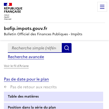
RÉPUBLIQUE
FRANÇAISE
bofip.impots.gouv.fr
Bulletin Officiel des Finances Publiques - Impôts
Recherche simple (références, mots clés, partie du titre
Formulaire
Rechercher
de
Recherche avancée
recherche
Voir le fil d'Ariane
Pas de date pour le plan
Pas de retour aux rescrits
Table des matières
Position dans la série du plan