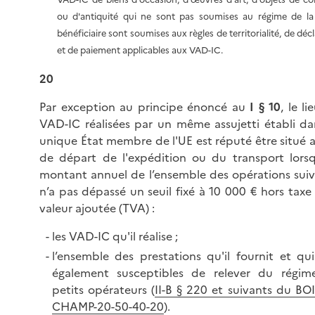
ou d'antiquité qui ne sont pas soumises au régime de l
bénéficiaire sont soumises aux règles de territorialité, de déc
et de paiement applicables aux VAD-IC.
20
Par
exception au principe énoncé au
I § 10
, le l
VAD-IC réalisées par un même assujetti établi d
unique État membre de l'UE est réputé être situé a
de départ de l'expédition ou du transport lors
montant annuel de l’ensemble des opérations sui
n’a pas dépassé un seuil fixé à 10 000 € hors taxe 
valeur ajoutée (TVA) :
l
es VAD-IC qu'il réalise ;
l’ensemble des prestations qu'il fournit et qu
également susceptibles de relever du régim
petits opérateurs (
II-B § 220 et suivants du BO
CHAMP-20-50-40-20
).