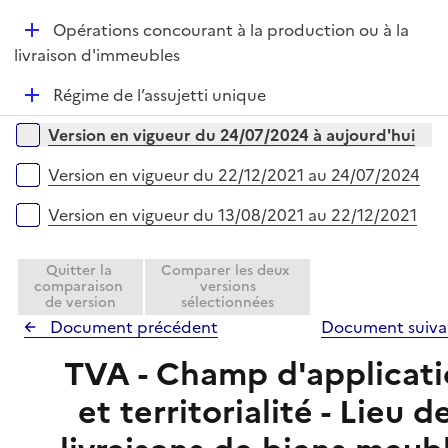
é
l
D
Opérations concourant à la production ou à la
p
i
é
livraison d'immeubles
l
e
p
i
r
D
Régime de l’assujetti unique
l
e
é
i
r
Versions sur la période
Version en vigueur du 24/07/2024 à aujourd'hui
p
e
l
r
Version en vigueur du 22/12/2021 au 24/07/2024
i
e
Version en vigueur du 13/08/2021 au 22/12/2021
r
Quitter la
Comparer les deux
comparaison
versions
de version
sélectionnées
Document précédent
Document suiv
TVA - Champ d'applicat
et territorialité - Lieu d