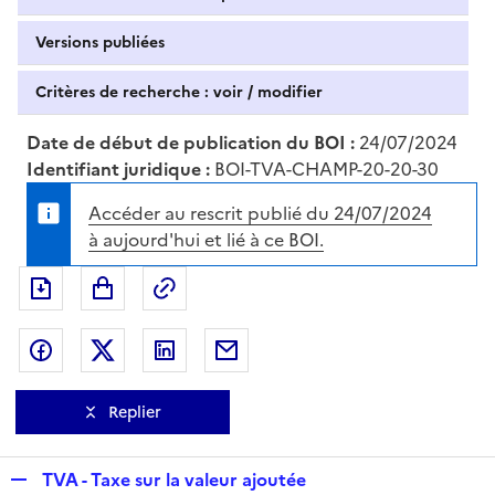
Versions publiées
Critères de recherche : voir / modifier
Date de début de publication du BOI :
24/07/2024
Identifiant juridique :
BOI-TVA-CHAMP-20-20-30
Accéder au rescrit publié du 24/07/2024
à aujourd'hui et lié à ce BOI.
Exporter le document au format pdf
Permalien : adresse web de ce doc
Partager sur Facebook
Partager sur Twitter
Partager sur LinkedIn
Partager par messagerie
Replier
R
TVA - Taxe sur la valeur ajoutée