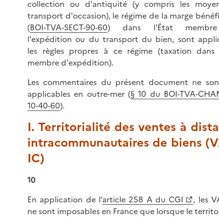
collection ou d'antiquité (y compris les moye
transport d'occasion), le régime de la marge bénéfi
(
BOI-TVA-SECT-90-60
) dans l'État membr
l'expédition ou du transport du bien, sont appl
les règles propres à ce régime (taxation dans 
membre d'expédition).
Les commentaires du présent document ne son
applicables en outre-mer (
§ 10 du BOI-TVA-CHAM
10-40-60
).
I. Territorialité des ventes à dist
intracommunautaires de biens (
IC)
10
En application de l’
article 258 A du CGI
, les 
ne sont imposables en France que lorsque le territo