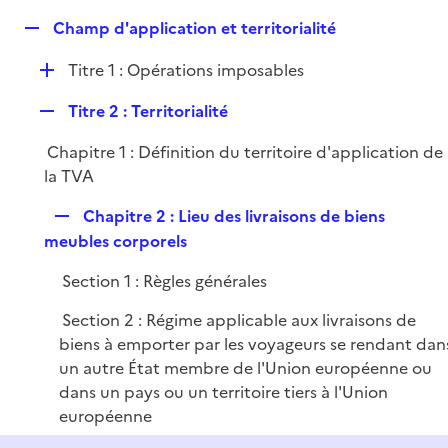
e
R
Champ d'application et territorialité
p
e
l
D
Titre 1 : Opérations imposables
p
i
é
l
e
R
Titre 2 : Territorialité
p
i
r
e
l
e
Chapitre 1 : Définition du territoire d'application de
p
i
r
la TVA
l
e
i
r
R
Chapitre 2 : Lieu des livraisons de biens
e
e
meubles corporels
r
p
Section 1 : Règles générales
l
i
Section 2 : Régime applicable aux livraisons de
e
biens à emporter par les voyageurs se rendant dan
r
un autre État membre de l'Union européenne ou
dans un pays ou un territoire tiers à l'Union
européenne