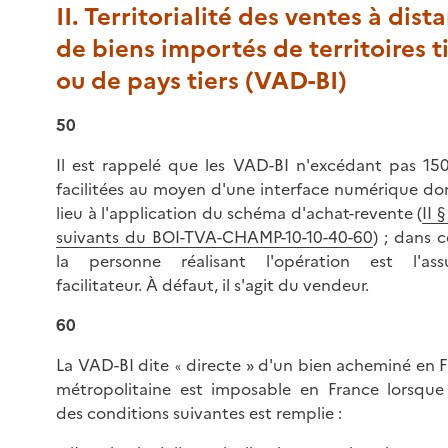
II. Territorialité des ventes à dist
de biens importés de territoires t
ou de pays tiers (VAD-BI)
50
Il est rappelé que les VAD-BI n'excédant pas 15
facilitées au moyen d'une interface numérique d
lieu à l'application du schéma d'achat-revente (
II 
suivants du BOI-TVA-CHAMP-10-10-40-60
) ; dans c
la personne réalisant l'opération est l'assuj
facilitateur. À défaut, il s'agit du vendeur.
60
La VAD-BI dite
directe » d'un bien acheminé en 
«
métropolitaine est imposable en France lorsque
des conditions suivantes est remplie :