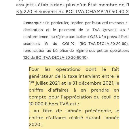
assujettis établis dans plus d'un État membre de l'
B § 220 et suivants du BOI-TVA-CHAMP-20-50-40-
Remarque
: En particulier, l’option par l’assujetti-revendeur
déclaration et le paiement de la TVA grevant ses 
conformément au régime particulier « OSS UE » prévu à l’
art
sexdecies G du CGI
(
BOI-TVA-DECLA-20-20-60
)
renonciation au bénéfice du régime des petites opérateurs
120 du BOI-TVA-DECLA-20-20-60-10
).
Pour les opérations dont le fait
générateur de la taxe intervient entre le
er
1
juillet 2021 et le 31 décembre 2021, le
chiffre d'affaires à en prendre en
compte pour l'appréciation du seuil de
10 000
€ hors TVA
est :
- au titre de l'année précédente, le
chiffre d'affaires réalisé durant l'année
2020 ;