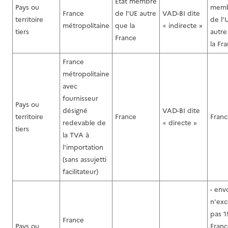
État membre
Pays ou
mem
France
de l'UE autre
VAD-BI dite
territoire
de l'
métropolitaine
que la
indirecte »
«
tiers
autre
France
la Fr
France
métropolitaine
avec
fournisseur
Pays ou
désigné
VAD-BI dite
territoire
France
Franc
redevable de
directe »
«
tiers
la TVA à
l'importation
(sans assujetti
facilitateur)
- env
n'ex
pas 1
France
Pays ou
Franc