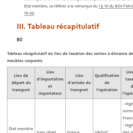
État membre, se référer à la remarque du
I § 10 du BOI-TVA
10-30
.
III. Tableau récapitulatif
80
Tableau récapitulatif du lieu de taxation des ventes à distance d
meubles corporels
Lieu
Lie
Lieu de
Lieu
Qualification
d'importation
tax
départ du
d'arrivée du
de
et
transport
transport
l'opération
importateur
l'opé
- rég
norma
Franc
- rég
État membre
Sans objet
France
VAD-IC
des p