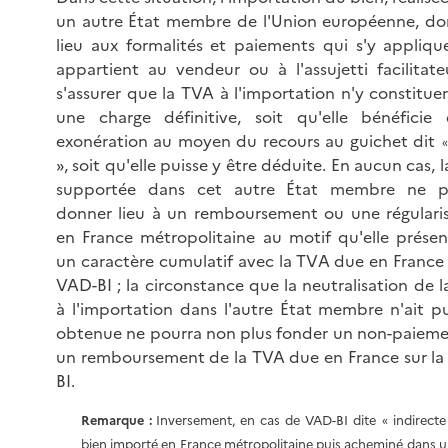
un autre État membre de l'Union européenne, do
lieu aux formalités et paiements qui s'y applique
appartient au vendeur ou à l'assujetti facilitat
s'assurer que la TVA à l'importation n'y constitue
une charge définitive, soit qu'elle bénéficie 
exonération au moyen du recours au guichet dit
», soit qu'elle puisse y être déduite. En aucun cas, 
supportée dans cet autre État membre ne p
donner lieu à un remboursement ou une régulari
en France métropolitaine au motif qu'elle présen
un caractère cumulatif avec la TVA due en France 
VAD-BI ; la circonstance que la neutralisation de 
à l'importation dans l'autre État membre n'ait p
obtenue ne pourra non plus fonder un non-paiem
un remboursement de la TVA due en France sur l
BI.
Remarque
:
Inversement, en cas de VAD-BI dite
indirecte
«
bien importé en France métropolitaine puis acheminé dans u