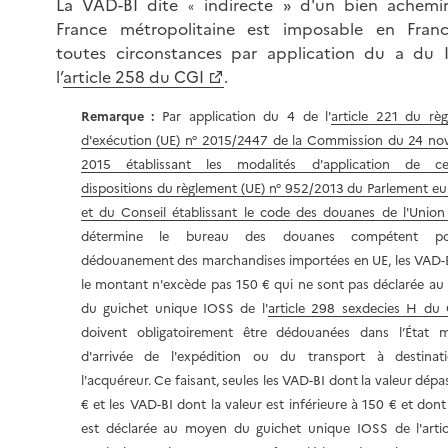
La VAD-BI dite
indirecte » d'un bien achemi
«
France métropolitaine est imposable en Fran
toutes circonstances par application du a du 
l’
article 258 du CGI
.
Remarque :
Par application du 4 de l'
article 221 du rè
d'exécution (UE) n° 2015/2447 de la Commission du 24 n
2015 établissant les modalités d'application de cer
dispositions du règlement (UE) n° 952/2013 du Parlement e
et du Conseil établissant le code des douanes de l'Union
détermine le bureau des douanes compétent p
dédouanement des marchandises importées en UE, les VAD-
le montant n'excède pas 150 € qui ne sont pas déclarée a
du guichet unique IOSS de l'
article 298 sexdecies H du
doivent obligatoirement être dédouanées dans l’État 
d'arrivée de l'expédition ou du transport à destinat
l'acquéreur. Ce faisant, seules les VAD-BI dont la valeur dép
€ et les VAD-BI dont la valeur est inférieure à 150 € et dont
est déclarée au moyen du guichet unique IOSS de l'arti