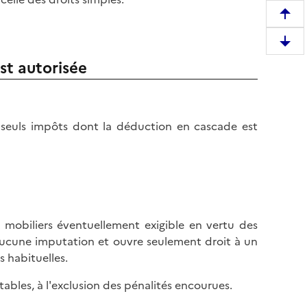
R
e
D
m
st autorisée
e
o
s
n
c
t
e
e
seuls impôts dont la déduction en cascade est
n
r
d
e
r
n
e
h
e
a
n
u
x mobiliers éventuellement exigible en vertu des
b
t
'aucune imputation et ouvre seulement droit à un
a
d
s habituelles.
s
e
d
l
ables, à l'exclusion des pénalités encourues.
e
a