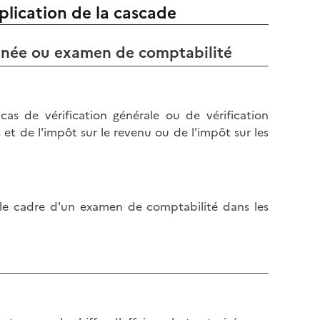
l
pplication de la cascade
p
a
a
p
g
ltanée ou examen de comptabilité
a
e
g
e
as de vérification générale ou de vérification
s et de l'impôt sur le revenu ou de l'impôt sur les
le cadre d'un examen de comptabilité dans les