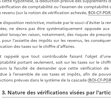
 cette hypothèse, la déduction prévue des suppléments de ta
a vérification de comptabilité ou l'examen de comptabilité 
le revenu (sur la notion de vérification achevée,
BOI-CF-PGR-
e disposition restrictive, motivée par le souci d'éviter la 
tées, ne devra pas être systématiquement opposée aux co
aloir lorsqu'en raison, notamment, des risques de prescript
e, pour l'assiette des impôts sur les revenus, les conséque
ication des taxes sur le chiffre d'affaires.
st rappelé que tout contribuable faisant l'objet d'un
tabilité portant seulement, soit sur les taxes sur le chiffre
ours la faculté de demander que cette vérification de
due à l'ensemble de ces taxes et impôts, afin de pouvoir
ctions prévues dans le système de la cascade (
BOI-CF-PGR
3. Nature des vérifications visées par l'arti