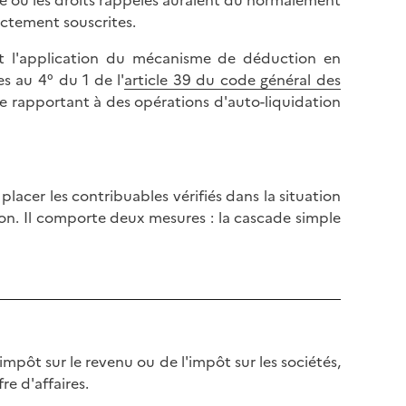
re où les droits rappelés auraient dû normalement
rectement souscrites.
lut l'application du mécanisme de déduction en
s au 4° du 1 de l'
article 39 du code général des
 se rapportant à des opérations d'auto-liquidation
lacer les contribuables vérifiés dans la situation
tion. Il comporte deux mesures : la cascade simple
impôt sur le revenu ou de l'impôt sur les sociétés,
re d'affaires.