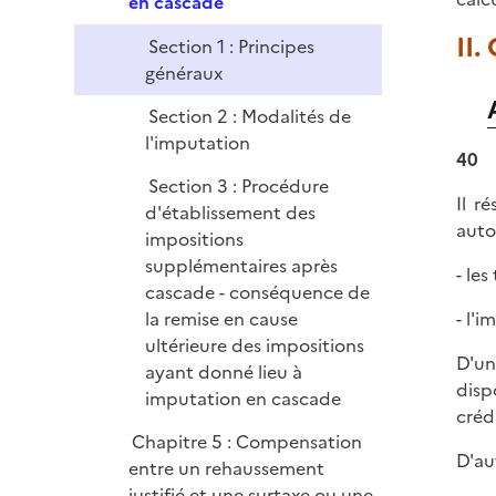
e
en cascade
p
II.
Section 1 : Principes
l
généraux
i
e
Section 2 : Modalités de
r
l'imputation
40
Section 3 : Procédure
Il r
d'établissement des
auto
impositions
supplémentaires après
- les
cascade - conséquence de
- l'i
la remise en cause
ultérieure des impositions
D'un
ayant donné lieu à
disp
imputation en cascade
créd
Chapitre 5 : Compensation
D'au
entre un rehaussement
justifié et une surtaxe ou une