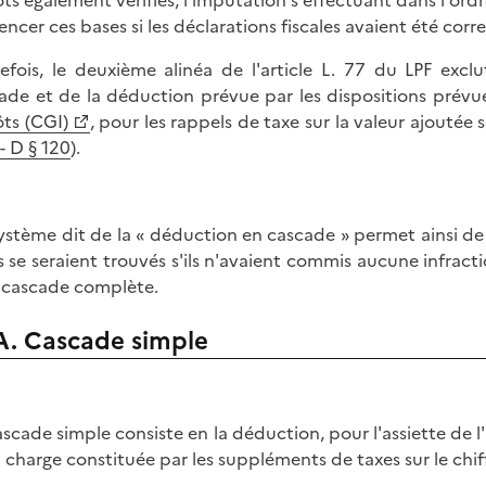
ts également vérifiés, l'imputation s'effectuant dans l'ord
uencer ces bases si les déclarations fiscales avaient été cor
efois, le deuxième alinéa de l'article L. 77 du LPF exc
ade et de la déduction prévue par les dispositions prévue
ts (CGI)
, pour les rappels de taxe sur la valeur ajoutée
I- D § 120
).
ystème dit de la « déduction en cascade » permet ainsi de p
ls se seraient trouvés s'ils n'avaient commis aucune infrac
a cascade complète.
A. Cascade simple
ascade simple consiste en la déduction, pour l'assiette de l'
a charge constituée par les suppléments de taxes sur le chiff