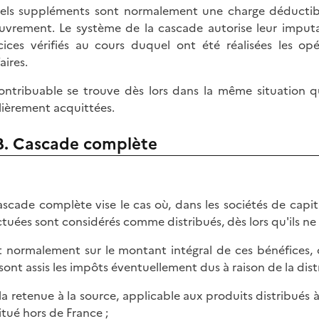
els suppléments sont normalement une charge déductible
uvrement. Le système de la cascade autorise leur imputa
cices vérifiés au cours duquel ont été réalisées les opé
aires.
ontribuable se trouve dès lors dans la même situation que
lièrement acquittées.
B. Cascade complète
ascade complète vise le cas où, dans les sociétés de capita
ctuées sont considérés comme distribués, dès lors qu'ils ne 
t normalement sur le montant intégral de ces bénéfices, c
sont assis les impôts éventuellement dus à raison de la distri
a retenue à la source, applicable aux produits distribués à
situé hors de France ;