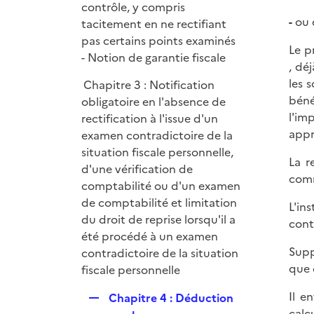
contrôle, y compris
-
ou d
tacitement en ne rectifiant
pas certains points examinés
Le p
- Notion de garantie fiscale
, dé
les 
Chapitre 3 : Notification
béné
obligatoire en l'absence de
l'im
rectification à l'issue d'un
appr
examen contradictoire de la
situation fiscale personnelle,
La r
d'une vérification de
comm
comptabilité ou d'un examen
de comptabilité et limitation
L'in
du droit de reprise lorsqu'il a
cont
été procédé à un examen
Supp
contradictoire de la situation
que 
fiscale personnelle
Il e
R
Chapitre 4 : Déduction
calc