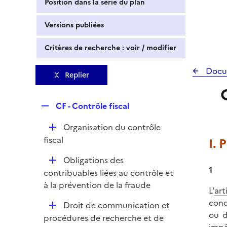
Position dans la série du plan
Versions publiées
Critères de recherche : voir / modifier
Docu
Replier
R
CF - Contrôle fiscal
e
D
Organisation du contrôle
p
é
fiscal
I. 
l
p
i
D
Obligations des
l
e
1
é
contribuables liées au contrôle et
i
r
p
à la prévention de la fraude
e
L'
art
l
r
cond
D
Droit de communication et
i
ou d
é
procédures de recherche et de
e