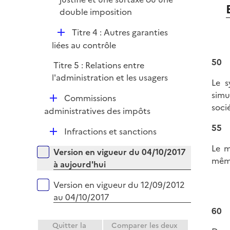
double imposition
D
Titre 4 : Autres garanties
é
liées au contrôle
p
50
Titre 5 : Relations entre
l
l'administration et les usagers
i
Le s
e
simu
D
Commissions
r
soci
é
administratives des impôts
p
55
D
Infractions et sanctions
l
é
i
Le m
Versions sur la période
Version en vigueur du 04/10/2017
p
e
même
à aujourd'hui
l
r
i
Version en vigueur du 12/09/2012
e
au 04/10/2017
r
60
Quitter la
Comparer les deux