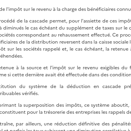
e l'impôt sur le revenu à la charge des bénéficiaires connu
rocédé de la cascade permet, pour l'assiette de ces impôt
jà diminués le cas échéant du supplément de taxes sur le chi
sociétés correspondant au rehaussement effectué. Ce procé
ficiaires de la distribution reversent dans la caisse sociale 
pôt sur les sociétés rappelé et, le cas échéant, la retenu
éhendées.
etenue à la source et l'impôt sur le revenu exigibles du f
e si cette dernière avait été effectuée dans des conditions
stitution du système de la déduction en cascade pré
ribuables vérifiés.
rimant la superposition des impôts, ce système aboutit, 
constituent pour la trésorerie des entreprises les rappels de
ntraîne, par ailleurs, une réduction définitive des pénali
ul et parfois les taux subissent une diminution corrélative à 