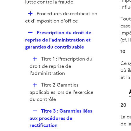
impô
p
lutte contre la fraude
r
infl
l
D
Procédures de rectification
i
Tout
é
et d'imposition d'office
e
casc
p
r
R
Prescription du droit de
impô
l
e
reprise de l'administration et
(cf.
I
i
p
garanties du contribuable
e
10
l
r
D
Titre 1 : Prescription du
i
Ce s
é
droit de reprise de
e
où i
p
l'administration
r
et l
l
D
Titre 2 Garanties
i
é
applicables lors de l'exercice
e
p
du contrôle
r
20
l
R
Titre 3 : Garanties liées
i
La c
e
aux procédures de
e
de l
p
rectification
r