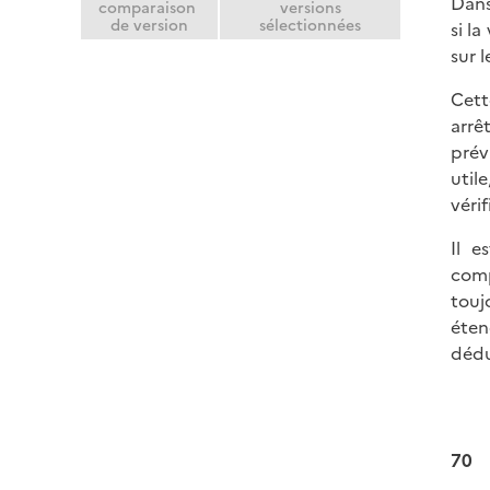
Dans
comparaison
versions
de version
sélectionnées
si l
sur 
Cett
arrê
prév
util
vérif
Il e
comp
touj
éten
dédu
70