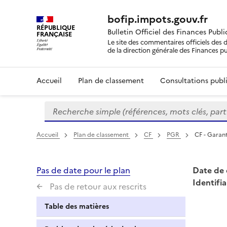
bofip.impots.gouv.fr
RÉPUBLIQUE
Bulletin Officiel des Finances Publ
FRANÇAISE
Le site des commentaires officiels des d
de la direction générale des Finances p
Accueil
Plan de classement
Consultations publi
Recherche simple (références, mots clés, partie 
Formulaire
de
recherche
Accueil
Plan de classement
CF
PGR
CF - Garant
Pas de date pour le plan
Date de 
Identifia
Pas de retour aux rescrits
Table des matières