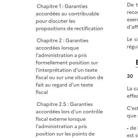
l
De t
Chapitre 1 : Garanties
i
reco
accordées au contribuable
e
exer
pour discuter les
r
d'aff
propositions de rectification
Le c
Chapitre 2 : Garanties
régu
accordées lorsque
l'administration a pris
formellement poisition sur
l'interprétation d'un texte
30
fiscal ou sur une situation de
fait au regard d'un texte
La c
fiscal
effe
Chapitre 2.5 : Garanties
C'es
accordées lors d'un contrôle
que 
fiscal externe lorsque
l'administration a pris
-
de l
position sur les points de
est 