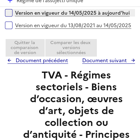
D
Régime de l’assujetti unique
l
é
i
Versions sur la période
Version en vigueur du 14/05/2025 à aujourd'hui
p
e
l
r
Version en vigueur du 13/08/2021 au 14/05/2025
i
e
Quitter la
Comparer les deux
r
comparaison
versions
de version
sélectionnées
Document précédent
Document suivant
TVA - Régimes
sectoriels - Biens
d’occasion, œuvres
d’art, objets de
collection ou
d’antiquité - Principes