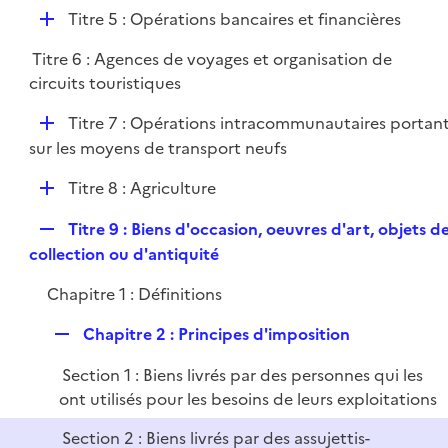
é
l
e
D
Titre 5 : Opérations bancaires et financières
p
i
r
é
l
e
Titre 6 : Agences de voyages et organisation de
p
i
r
circuits touristiques
l
e
i
r
D
Titre 7 : Opérations intracommunautaires portan
e
é
sur les moyens de transport neufs
r
p
D
Titre 8 : Agriculture
l
é
i
R
Titre 9 : Biens d'occasion, oeuvres d'art, objets d
p
e
e
collection ou d'antiquité
l
r
p
i
Chapitre 1 : Définitions
l
e
i
r
R
Chapitre 2 : Principes d'imposition
e
e
r
Section 1 : Biens livrés par des personnes qui les
p
ont utilisés pour les besoins de leurs exploitations
l
i
Section 2 : Biens livrés par des assujettis-