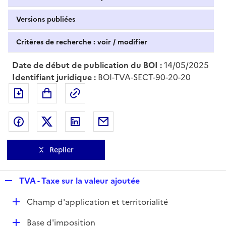
Versions publiées
Critères de recherche : voir / modifier
Date de début de publication du BOI :
14/05/2025
Identifiant juridique :
BOI-TVA-SECT-90-20-20
Exporter le document au format pdf
Permalien : adresse web de ce doc
Partager sur Facebook
Partager sur Twitter
Partager sur LinkedIn
Partager par messagerie
Replier
R
TVA - Taxe sur la valeur ajoutée
e
D
Champ d'application et territorialité
p
é
l
D
Base d'imposition
p