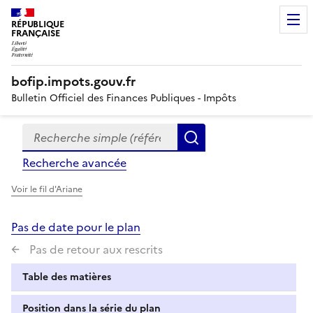
RÉPUBLIQUE
FRANÇAISE
bofip.impots.gouv.fr
Bulletin Officiel des Finances Publiques - Impôts
Recherche simple (références, mots clés, partie du titre
Formulaire
Rechercher
de
Recherche avancée
recherche
Voir le fil d'Ariane
Pas de date pour le plan
Pas de retour aux rescrits
Table des matières
Position dans la série du plan