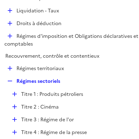
i
é
l
e
D
Liquidation - Taux
p
i
r
é
l
e
D
Droits à déduction
p
i
r
é
l
e
D
Régimes d'imposition et Obligations déclaratives et
p
i
r
é
comptables
l
e
p
i
r
Recouvrement, contrôle et contentieux
l
e
i
r
D
Régimes territoriaux
e
é
r
R
Régimes sectoriels
p
e
l
D
Titre 1 : Produits pétroliers
p
i
é
l
e
D
Titre 2 : Cinéma
p
i
r
é
l
e
D
Titre 3 : Régime de l'or
p
i
r
é
l
e
D
Titre 4 : Régime de la presse
p
i
r