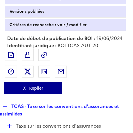
Versions publiées
Critères de recherche : voir / modifier
Date de début de publication du BOI :
19/06/2024
Identifiant juridique :
BOI-TCAS-AUT-20
Exporter le document au format pdf
Permalien : adresse web de ce doc
Partager sur Facebook
Partager sur Twitter
Partager sur LinkedIn
Partager par messagerie
Replier
R
TCAS - Taxe sur les conventions d'assurances et
e
assimilées
p
D
Taxe sur les conventions d'assurances
l
é