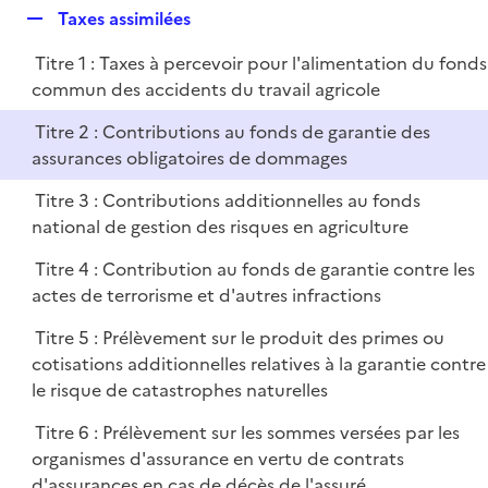
i
R
Taxes assimilées
p
e
e
l
r
Titre 1 : Taxes à percevoir pour l'alimentation du fonds
p
i
commun des accidents du travail agricole
l
e
i
r
Titre 2 : Contributions au fonds de garantie des
e
assurances obligatoires de dommages
r
Titre 3 : Contributions additionnelles au fonds
national de gestion des risques en agriculture
Titre 4 : Contribution au fonds de garantie contre les
actes de terrorisme et d'autres infractions
Titre 5 : Prélèvement sur le produit des primes ou
cotisations additionnelles relatives à la garantie contre
le risque de catastrophes naturelles
Titre 6 : Prélèvement sur les sommes versées par les
organismes d'assurance en vertu de contrats
d'assurances en cas de décès de l'assuré