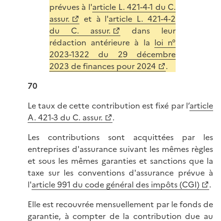
prévues à l'
article L. 421-4-1 du C.
assur.
et à l'
article L. 421-4-2
du C. assur.
dans leur
rédaction antérieure à la
loi n°
2023-1322 du 29 décembre
2023 de finances pour 2024
.
70
Le taux de cette contribution est fixé par l’
article
A. 421-3 du C. assur.
.
Les contributions sont acquittées par les
entreprises d'assurance suivant les mêmes règles
et sous les mêmes garanties et sanctions que la
taxe sur les conventions d'assurance prévue à
l'
article 991 du code général des impôts (CGI)
.
Elle est recouvrée mensuellement par le fonds de
garantie, à compter de la contribution due au