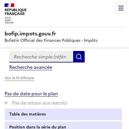
RÉPUBLIQUE
FRANÇAISE
bofip.impots.gouv.fr
Bulletin Officiel des Finances Publiques - Impôts
Recherche simple (références, mots clés, partie du titre
Formulaire
Rechercher
de
Recherche avancée
recherche
Voir le fil d'Ariane
Pas de date pour le plan
Pas de retour aux rescrits
Table des matières
Position dans la série du plan