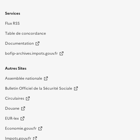
Services
Flux RSS
Table de concordance
Documentation
bofip-archives.impots.gouv.fr
Autres Sites
Assemblée nationale
Bulletin Officiel de la Sécurité Sociale
Circulaires
Douane
EUR-lex
Economie.gouv.fr
Impots.gouv.fr