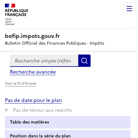
RÉPUBLIQUE
FRANÇAISE
bofip.impots.gouv.fr
Bulletin Officiel des Finances Publiques - Impôts
Recherche simple (références, mots clés, partie du titre
Formulaire
Rechercher
de
Recherche avancée
recherche
Voir le fil d'Ariane
Pas de date pour le plan
Pas de retour aux rescrits
Table des matières
Position dans la série du plan