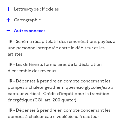
i
é
l
e
D
Lettres-type ; Modèles
p
i
r
é
l
e
D
Cartographie
p
i
r
é
l
e
R
Autres annexes
p
i
r
e
l
e
IR - Schéma récapitulatif des rémunérations payées à
p
i
r
une personne interposée entre le débiteur et les
l
e
artistes
i
r
e
IR - Les différents formulaires de la déclaration
r
d'ensemble des revenus
IR - Dépenses à prendre en compte concernant les
pompes à chaleur géothermiques eau glycolée/eau à
capteur vertical - Crédit d'impôt pour la transition
énergétique (CGI, art. 200 quater)
IR - Dépenses à prendre en compte concernant les
pompes à chaleur eau glycolée/eau à capteur