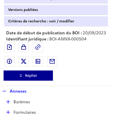
Versions publiées
Critères de recherche : voir / modifier
Date de début de publication du BOI :
20/09/2023
Identifiant juridique :
BOI-ANNX-000504
Exporter le document au format pdf
Permalien : adresse web de ce doc
Partager sur Facebook
Partager sur Twitter
Partager sur LinkedIn
Partager par messagerie
Replier
R
Annexes
e
D
Barèmes
p
é
l
D
Formulaires
p