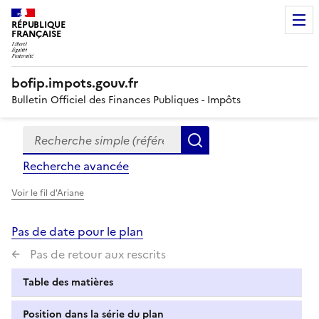
RÉPUBLIQUE
FRANÇAISE
bofip.impots.gouv.fr
Bulletin Officiel des Finances Publiques - Impôts
Recherche simple (références, mots clés, partie du titre
Formulaire
Rechercher
de
Recherche avancée
recherche
Voir le fil d'Ariane
Pas de date pour le plan
Pas de retour aux rescrits
Table des matières
Position dans la série du plan