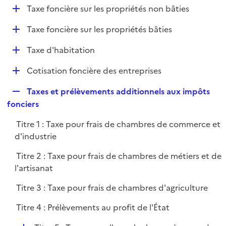
i
D
Taxe foncière sur les propriétés non bâties
l
e
é
i
r
D
Taxe foncière sur les propriétés bâties
p
e
é
l
r
D
Taxe d'habitation
p
i
é
l
e
D
Cotisation foncière des entreprises
p
i
r
é
l
e
R
Taxes et prélèvements additionnels aux impôts
p
i
r
e
fonciers
l
e
p
i
r
Titre 1 : Taxe pour frais de chambres de commerce et
l
e
d'industrie
i
r
e
Titre 2 : Taxe pour frais de chambres de métiers et de
r
l'artisanat
Titre 3 : Taxe pour frais de chambres d'agriculture
Titre 4 : Prélèvements au profit de l'État