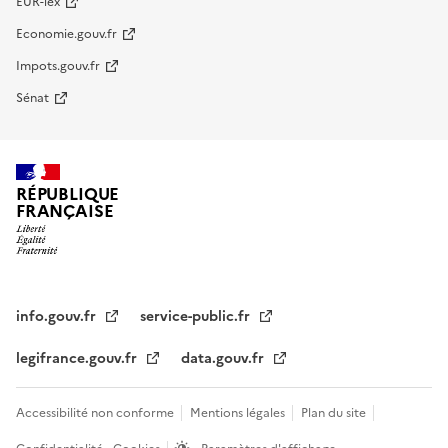
EUR-lex
Economie.gouv.fr
Impots.gouv.fr
Sénat
RÉPUBLIQUE
FRANÇAISE
info.gouv.fr
service-public.fr
legifrance.gouv.fr
data.gouv.fr
Accessibilité non conforme
Mentions légales
Plan du site