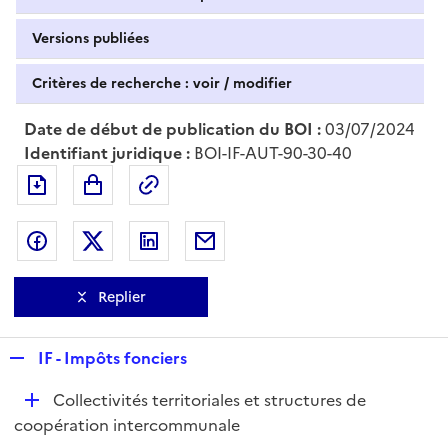
Versions publiées
Critères de recherche : voir / modifier
Date de début de publication du BOI :
03/07/2024
Identifiant juridique :
BOI-IF-AUT-90-30-40
Exporter le document au format pdf
Permalien : adresse web de ce doc
Partager sur Facebook
Partager sur Twitter
Partager sur LinkedIn
Partager par messagerie
Replier
R
IF - Impôts fonciers
e
D
Collectivités territoriales et structures de
p
é
coopération intercommunale
l
p