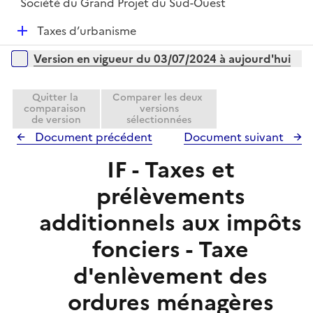
Société du Grand Projet du Sud-Ouest
D
Taxes d’urbanisme
é
Versions sur la période
Version en vigueur du 03/07/2024 à aujourd'hui
p
l
i
Quitter la
Comparer les deux
comparaison
versions
e
de version
sélectionnées
r
Document précédent
Document suivant
IF - Taxes et
prélèvements
additionnels aux impôts
fonciers - Taxe
d'enlèvement des
ordures ménagères