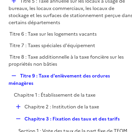
D
Titre 5 : Taxe annuelle sur les locaux à usage de
é
bureaux, les locaux commerciaux, les locaux de
p
stockage et les surfaces de stationnement perçue dan
l
certains départements
i
Titre 6 : Taxe sur les logements vacants
e
r
Titre 7 : Taxes spéciales d'équipement
Titre 8 : Taxe additionnelle à la taxe foncière sur les
propriétés non bâties
R
Titre 9 : Taxe d'enlèvement des ordures
e
ménagères
p
Chapitre 1 : Établissement de la taxe
l
i
D
Chapitre 2 : Institution de la taxe
e
é
r
R
Chapitre 3 : Fixation des taux et des tarifs
p
e
l
Section 1 : Vote des taux de la part fixe de TEOM