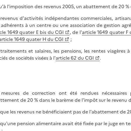
u'à l'imposition des revenus 2005, un abattement de 20 % é
s revenus d'activités indépendantes commerciales, artisanale
 adhérents à un centre ou une association de gestion agréé
icle 1649 quater E bis du CGI
, de l'
article 1649 quater F
article 1649 quater H du CGI
;
s traitements et salaires, les pensions, les rentes viagères 
iés de sociétés visées à l'
article 62 du CGI
.
mesures de correction ont été rendues nécessaires po
attement de 20 % dans le barème de l'impôt sur le revenu da
rsque les revenus ne bénéficiaient pas de l'abattement de 2
rsqu'une pension alimentaire avait été fixée par le juge en
 ;