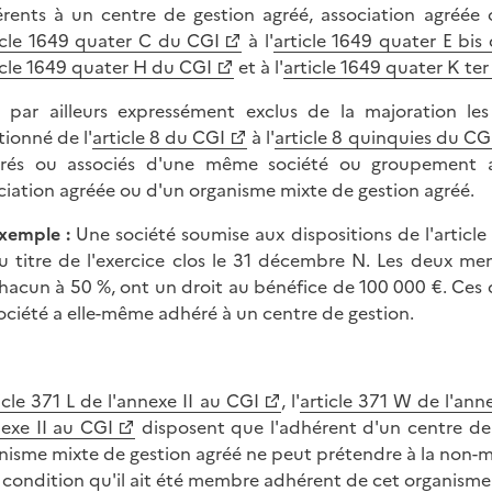
rents à un centre de gestion agréé, association agréée 
icle 1649 quater C du CGI
à l'
article 1649 quater E bis
icle 1649 quater H du CGI
et à l'
article 1649 quater K te
 par ailleurs expressément exclus de la majoration 
ionné de l'
article 8 du CGI
à l'
article 8 quinquies du CG
rés ou associés d'une même société ou groupement a
ciation agréée ou d'un organisme mixte de gestion agréé.
xemple :
Une société soumise aux dispositions de l'article
u titre de l'exercice clos le 31 décembre N. Les deux mem
hacun à 50 %, ont un droit au bénéfice de 100 000 €. Ces 
ociété a elle-même adhéré à un centre de gestion.
icle 371 L de l'annexe II au CGI
, l'
article 371 W de l'ann
nexe II au CGI
disposent que l'adhérent d'un centre de 
nisme mixte de gestion agréé ne peut prétendre à la non-m
 condition qu'il ait été membre adhérent de cet organisme 