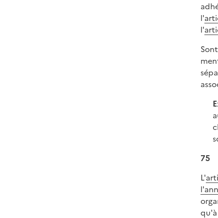
adhé
l'
art
l'
art
Sont
ment
sépa
asso
E
a
c
s
75
L'
art
l'an
orga
qu'à