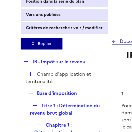
Position dans la série du plan
Versions publiées
Critères de recherche : voir / modifier
Docu
Replier
I
R
IR - Impôt sur le revenu
e
D
Champ d'application et
p
é
territorialité
l
p
i
R
Base d'imposition
1
l
e
e
i
r
R
Titre 1 : Détermination du
Pour
p
e
e
dans
revenu brut global
l
r
p
sont
i
R
Chapitre 1 :
l
le ca
e
e