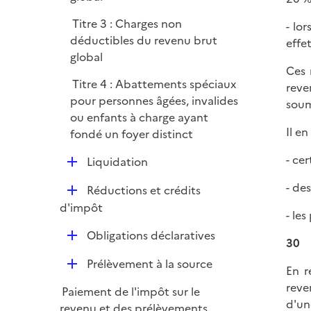
e
l
r
Titre 3 : Charges non
- lo
i
déductibles du revenu brut
effe
e
global
r
Ces 
Titre 4 : Abattements spéciaux
reve
pour personnes âgées, invalides
soum
ou enfants à charge ayant
Il en
fondé un foyer distinct
- ce
D
Liquidation
é
- de
D
Réductions et crédits
p
é
d'impôt
l
- le
p
i
D
Obligations déclaratives
l
30
e
é
i
r
D
Prélèvement à la source
p
En r
e
é
l
reve
r
Paiement de l'impôt sur le
p
i
d'un
revenu et des prélèvements