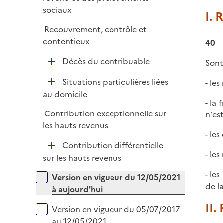
l
e
sociaux
i
I. 
r
e
Recouvrement, contrôle et
r
contentieux
40
D
Décès du contribuable
Sont
é
D
Situations particulières liées
- le
p
é
au domicile
l
- la
p
i
Contribution exceptionnelle sur
n'es
l
e
les hauts revenus
i
r
- le
e
D
Contribution différentielle
r
- le
é
sur les hauts revenus
p
- le
Versions sur la période
Version en vigueur du 12/05/2021
l
de la
à aujourd'hui
i
e
II.
Version en vigueur du 05/07/2017
r
au 12/05/2021