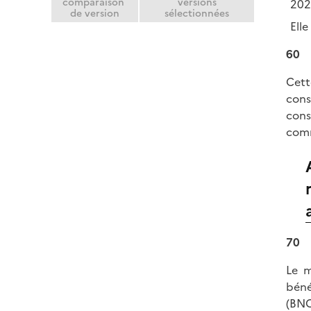
comparaison
versions
202
de version
sélectionnées
Ell
60
Cett
cons
cons
comm
70
Le m
béné
(BNC