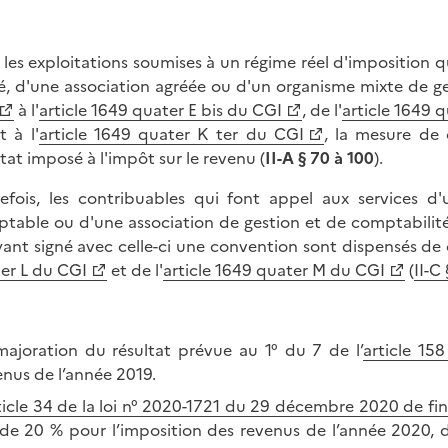
 les exploitations soumises à un régime réel d'imposition 
é, d'une association agréée ou d'un organisme mixte de ges
à l'
article 1649 quater E bis du CGI
, de l'
article 1649 
 à l'
article 1649 quater K ter du CGI
, la mesure de
ltat imposé à l'impôt sur le revenu (
II-A § 70 à 100
).
efois, les contribuables qui font appel aux services d'
table ou d'une association de gestion et de comptabilité, a
yant signé avec celle-ci une convention sont dispensés de 
er L du CGI
et de l'
article 1649 quater M du CGI
(
II-C
majoration du résultat prévue au 1° du 7 de l’
article 15
enus de l’année 2019.
ticle 34 de la loi n° 2020-1721 du 29 décembre 2020 de fi
 de 20 % pour l’imposition des revenus de l’année 2020, 