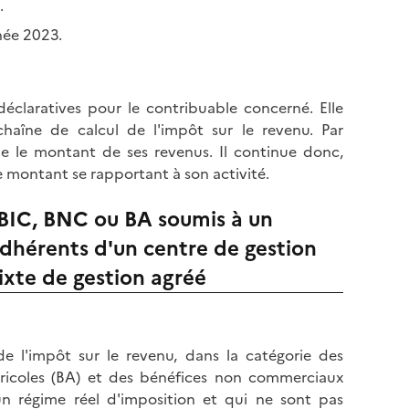
.
l
p
a
née 2023.
a
p
g
a
e
g
éclaratives pour le contribuable concerné. Elle
e
chaîne de calcul de l'impôt sur le revenu. Par
e le montant de ses revenus. Il continue donc,
 montant se rapportant à son activité.
 BIC, BNC ou BA soumis à un
adhérents d'un centre de gestion
ixte de gestion agréé
e l'impôt sur le revenu, dans la catégorie des
gricoles (BA) et des bénéfices non commerciaux
un régime réel d'imposition et qui ne sont pas