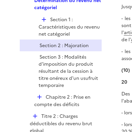
Détermination du revenu net
i
r
Jusq
p
catégoriel
e
l
r
- le
D
Section 1 :
i
sont
é
Caractéristiques du revenu
e
l'
art
p
net catégoriel
r
de l'
l
Section 2 : Majoration
i
- le
e
Section 3 : Modalités
assoc
r
d'imposition du produit
(10)
résultant de la cession à
titre onéreux d'un usufruit
20
temporaire
Des 
D
Chapitre 2 : Prise en
l'ab
é
compte des déficits
p
- lo
D
Titre 2 : Charges
l
é
déductibles du revenu brut
- lo
i
p
global
20 %