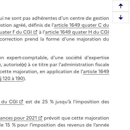
R
e
qui ne sont pas adhérentes d'un centre de gestion
D
m
tion agréé, définis de l'
article 1649 quater C du
e
o
quater F du CGI
à l'
article 1649 quater H du CGI
s
n
 correction prend la forme d'une majoration du
c
t
e
e
n
un expert-comptable, d'une société d'expertise
r
d
utorisé(e) à ce titre par l'administration fiscale
e
r
cette majoration, en application de l'
article 1649
n
e
 § 120 à 190
).
h
e
a
n
u
b
t
8 du CGI
est de 25 % jusqu’à l'imposition des
a
d
s
e
nances pour 2021
prévoit que cette majoration
d
l
de 15 % pour l’imposition des revenus de l’année
e
a