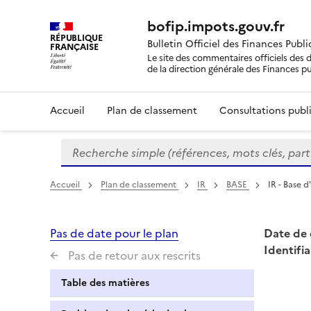
bofip.impots.gouv.fr
RÉPUBLIQUE
Bulletin Officiel des Finances Publ
FRANÇAISE
Le site des commentaires officiels des d
de la direction générale des Finances p
Accueil
Plan de classement
Consultations publi
Recherche simple (références, mots clés, partie 
Formulaire
de
recherche
Accueil
Plan de classement
IR
BASE
IR - Base d
Pas de date pour le plan
Date de 
Identifia
Pas de retour aux rescrits
Table des matières